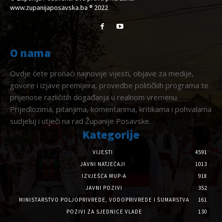
www.zupanijaposavska.ba ® 2022
O nama
Ovdje ćete pronaći najnovije vijesti, objave za medije,
govore i izjave premijera, provedbe političkih programa te
prijenose različitih događanja u realnom vremenu.
Prijedlozima, pitanjima, komentarima, kritikama i pohvalama
sudjeluj i utječi na rad Županije Posavske.
Kategorije
VIJESTI
4591
JAVNI NATJEČAJI
1013
IZVJEŠĆA MUP-A
918
JAVNI POZIVI
352
MINISTARSTVO POLJOPRIVREDE, VODOPRIVREDE I ŠUMARSTVA
161
POZIVI ZA SJEDNICE VLADE
130