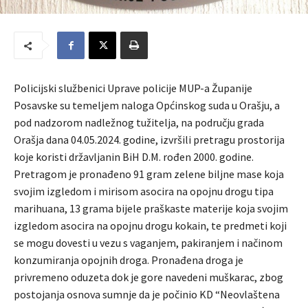
Policijski službenici Uprave policije MUP-a Županije
Posavske su temeljem naloga Općinskog suda u Orašju, a
pod nadzorom nadležnog tužitelja, na području grada
Orašja dana 04.05.2024. godine, izvršili pretragu prostorija
koje koristi državljanin BiH D.M. rođen 2000. godine.
Pretragom je pronađeno 91 gram zelene biljne mase koja
svojim izgledom i mirisom asocira na opojnu drogu tipa
marihuana, 13 grama bijele praškaste materije koja svojim
izgledom asocira na opojnu drogu kokain, te predmeti koji
se mogu dovesti u vezu s vaganjem, pakiranjem i načinom
konzumiranja opojnih droga. Pronađena droga je
privremeno oduzeta dok je gore navedeni muškarac, zbog
postojanja osnova sumnje da je počinio KD “Neovlaštena