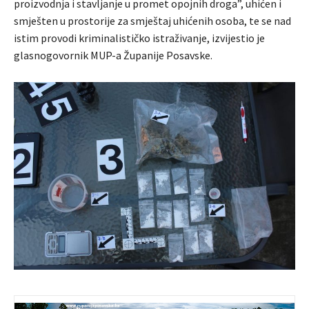
proizvodnja i stavljanje u promet opojnih droga”, uhićen i
smješten u prostorije za smještaj uhićenih osoba, te se nad
istim provodi kriminalističko istraživanje, izvijestio je
glasnogovornik MUP-a Županije Posavske.