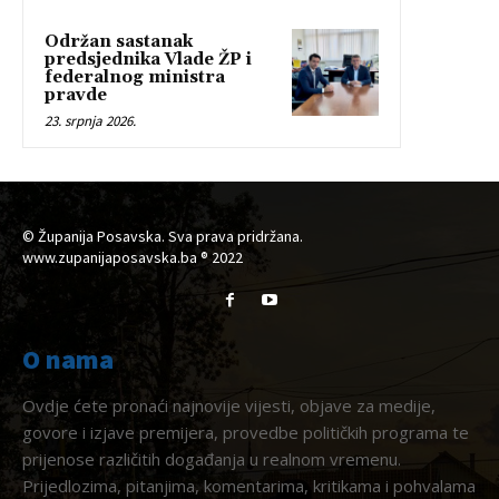
Održan sastanak
predsjednika Vlade ŽP i
federalnog ministra
pravde
23. srpnja 2026.
© Županija Posavska. Sva prava pridržana.
www.zupanijaposavska.ba ® 2022
O nama
Ovdje ćete pronaći najnovije vijesti, objave za medije,
govore i izjave premijera, provedbe političkih programa te
prijenose različitih događanja u realnom vremenu.
Prijedlozima, pitanjima, komentarima, kritikama i pohvalama