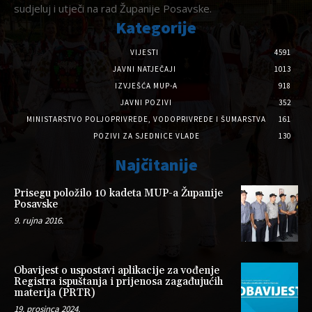
sudjeluj i utječi na rad Županije Posavske.
Kategorije
VIJESTI
4591
JAVNI NATJEČAJI
1013
IZVJEŠĆA MUP-A
918
JAVNI POZIVI
352
MINISTARSTVO POLJOPRIVREDE, VODOPRIVREDE I ŠUMARSTVA
161
POZIVI ZA SJEDNICE VLADE
130
Najčitanije
Prisegu položilo 10 kadeta MUP-a Županije
Posavske
9. rujna 2016.
Obavijest o uspostavi aplikacije za vođenje
Registra ispuštanja i prijenosa zagađujućih
materija (PRTR)
19. prosinca 2024.