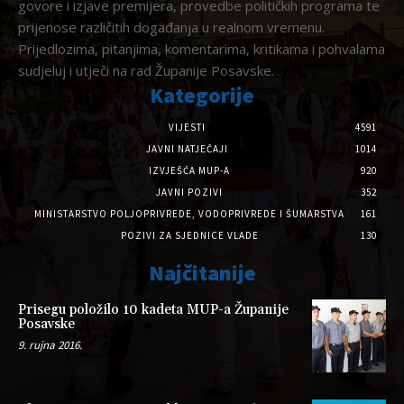
govore i izjave premijera, provedbe političkih programa te
prijenose različitih događanja u realnom vremenu.
Prijedlozima, pitanjima, komentarima, kritikama i pohvalama
sudjeluj i utječi na rad Županije Posavske.
Kategorije
VIJESTI
4591
JAVNI NATJEČAJI
1014
IZVJEŠĆA MUP-A
920
JAVNI POZIVI
352
MINISTARSTVO POLJOPRIVREDE, VODOPRIVREDE I ŠUMARSTVA
161
POZIVI ZA SJEDNICE VLADE
130
Najčitanije
Prisegu položilo 10 kadeta MUP-a Županije
Posavske
9. rujna 2016.