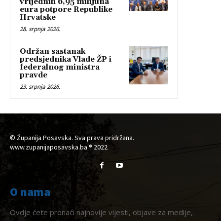
vrijednih 6,95 milijuna
eura potpore Republike
Hrvatske
28. srpnja 2026.
Održan sastanak
predsjednika Vlade ŽP i
federalnog ministra
pravde
23. srpnja 2026.
© Županija Posavska. Sva prava pridržana.
www.zupanijaposavska.ba ® 2022
O nama
Ovdje ćete pronaći najnovije vijesti, objave za medije,