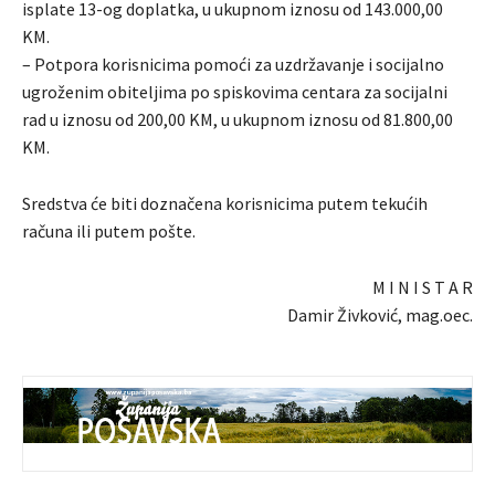
isplate 13-og doplatka, u ukupnom iznosu od 143.000,00
KM.
– Potpora korisnicima pomoći za uzdržavanje i socijalno
ugroženim obiteljima po spiskovima centara za socijalni
rad u iznosu od 200,00 KM, u ukupnom iznosu od 81.800,00
KM.
Sredstva će biti doznačena korisnicima putem tekućih
računa ili putem pošte.
M I N I S T A R
Damir Živković, mag.oec.