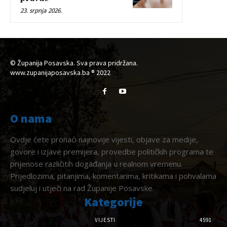
23. srpnja 2026.
© Županija Posavska. Sva prava pridržana.
www.zupanijaposavska.ba ® 2022
O nama
Ovdje ćete pronaći najnovije vijesti, objave za medije,
govore i izjave premijera, provedbe političkih programa te
prijenose različitih događanja u realnom vremenu.
Prijedlozima, pitanjima, komentarima, kritikama i pohvalama
sudjeluj i utječi na rad Županije Posavske.
Kategorije
VIJESTI
4591