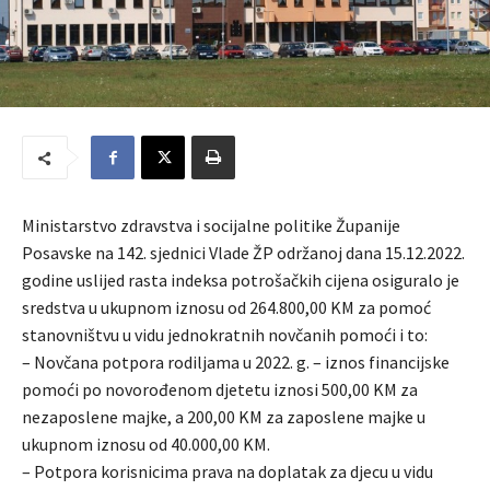
Ministarstvo zdravstva i socijalne politike Županije
Posavske na 142. sjednici Vlade ŽP održanoj dana 15.12.2022.
godine uslijed rasta indeksa potrošačkih cijena osiguralo je
sredstva u ukupnom iznosu od 264.800,00 KM za pomoć
stanovništvu u vidu jednokratnih novčanih pomoći i to:
– Novčana potpora rodiljama u 2022. g. – iznos financijske
pomoći po novorođenom djetetu iznosi 500,00 KM za
nezaposlene majke, a 200,00 KM za zaposlene majke u
ukupnom iznosu od 40.000,00 KM.
– Potpora korisnicima prava na doplatak za djecu u vidu