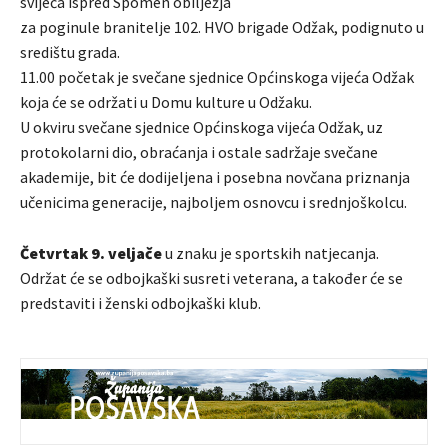
svijeća ispred Spomen obilježja
za poginule branitelje 102. HVO brigade Odžak, podignuto u
središtu grada.
11.00 početak je svečane sjednice Općinskoga vijeća Odžak
koja će se održati u Domu kulture u Odžaku.
U okviru svečane sjednice Općinskoga vijeća Odžak, uz
protokolarni dio, obraćanja i ostale sadržaje svečane
akademije, bit će dodijeljena i posebna novčana priznanja
učenicima generacije, najboljem osnovcu i srednjoškolcu.
Četvrtak 9. veljače
u znaku je sportskih natjecanja.
Održat će se odbojkaški susreti veterana, a također će se
predstaviti i ženski odbojkaški klub.