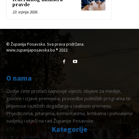
pravde
23. srpnja 2026.
© Županija Posavska. Sva prava pridržana.
www.zupanijaposavska.ba ® 2022
O nama
Ovdje ćete pronaći najnovije vijesti, objave za medije,
govore i izjave premijera, provedbe političkih programa te
prijenose različitih događanja u realnom vremenu.
Prijedlozima, pitanjima, komentarima, kritikama i pohvalama
sudjeluj i utječi na rad Županije Posavske.
Kategorije