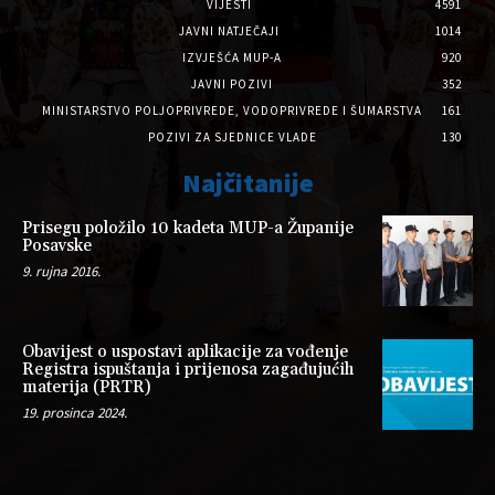
VIJESTI
4591
JAVNI NATJEČAJI
1014
IZVJEŠĆA MUP-A
920
JAVNI POZIVI
352
MINISTARSTVO POLJOPRIVREDE, VODOPRIVREDE I ŠUMARSTVA
161
POZIVI ZA SJEDNICE VLADE
130
Najčitanije
Prisegu položilo 10 kadeta MUP-a Županije
Posavske
9. rujna 2016.
Obavijest o uspostavi aplikacije za vođenje
Registra ispuštanja i prijenosa zagađujućih
materija (PRTR)
19. prosinca 2024.