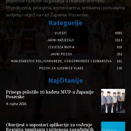
prijenose različitih događanja u realnom vremenu.
Prijedlozima, pitanjima, komentarima, kritikama i pohvalama
sudjeluj i utječi na rad Županije Posavske.
Kategorije
VIJESTI
4591
JAVNI NATJEČAJI
1013
IZVJEŠĆA MUP-A
918
JAVNI POZIVI
352
MINISTARSTVO POLJOPRIVREDE, VODOPRIVREDE I ŠUMARSTVA
161
POZIVI ZA SJEDNICE VLADE
130
Najčitanije
Prisegu položilo 10 kadeta MUP-a Županije
Posavske
9. rujna 2016.
Obavijest o uspostavi aplikacije za vođenje
Registra ispuštanja i prijenosa zagađujućih