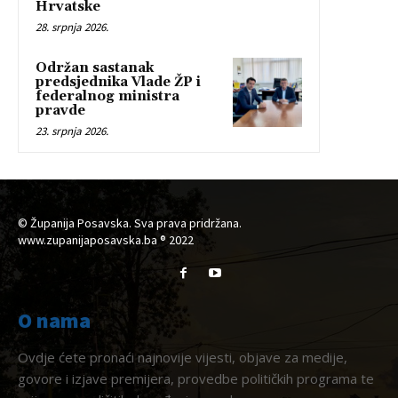
Hrvatske
28. srpnja 2026.
Održan sastanak
predsjednika Vlade ŽP i
federalnog ministra
pravde
23. srpnja 2026.
© Županija Posavska. Sva prava pridržana.
www.zupanijaposavska.ba ® 2022
O nama
Ovdje ćete pronaći najnovije vijesti, objave za medije,
govore i izjave premijera, provedbe političkih programa te