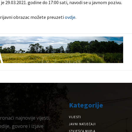
 je 29.03.2021. godine do 17:00 sati, navodi se u javnom pozivu.
 prijavni obrazac možete preuzeti
ovdje
.
Kategorije
onaći najnovije vijesti,
VIJESTI
JAVNI NATJEČAJI
dije, govore i izjave
IZVJEŠĆA MUP-A