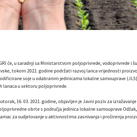
RI će, u saradnji sa Ministarstvom poljoprivrede, vodoprivrede i 
vske, tokom 2021. godine podržati razvoj lanca vrijednosti proizv
dificirane soje u odabranim jedinicama lokalne samouprave (JLS)
h lanaca u sektoru poljoprivrede.
u utorak, 16. 03. 2021. godine, objavljen je Javni poziv za izražavanje
 poljoprivredne obrte s područja jedinica lokalne samouprave Odžak,
mac za sudjelovanje u aktivnostima zasnivanja i proširenja proizv