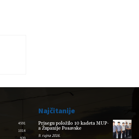
Najčitanije
Prisegu položilo 10 kadeta MUP-
4591
a Županije Posavske
1014
9. rujna 2016.
920