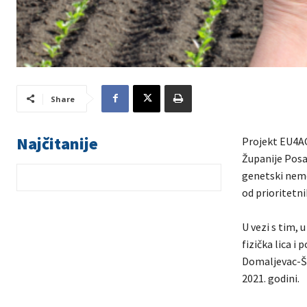
Share
Najčitanije
Projekt EU4AG
Županije Posa
genetski nemo
od prioritetni
U vezi s tim, 
fizička lica i
Domaljevac-Ša
2021. godini.