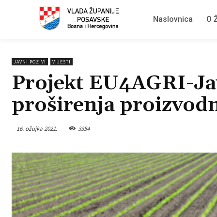
Naslovnica
O Ž
JAVNI POZIVI
VIJESTI
Projekt EU4AGRI-Javn
proširenja proizvodn
16. ožujka 2021.
3354