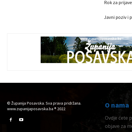
Rok za prijave
Javni poziv i
© Županija Posavska. Sva prava pridržana.
O nama
www.zupanijaposavska.ba ® 2022
Ovdje ćete pr
objave za me