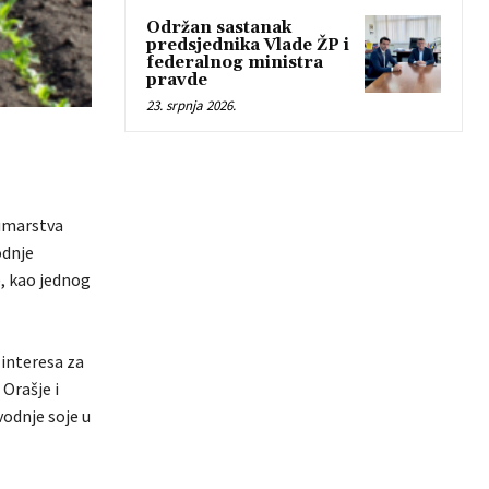
Održan sastanak
predsjednika Vlade ŽP i
federalnog ministra
pravde
23. srpnja 2026.
šumarstva
odnje
, kao jednog
 interesa za
 Orašje i
odnje soje u