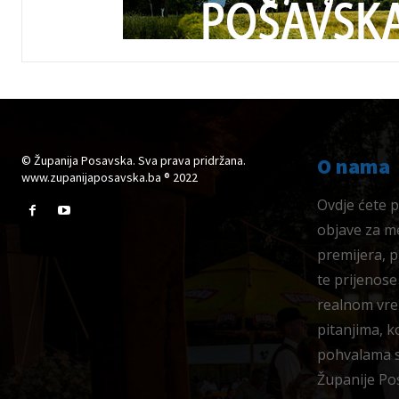
© Županija Posavska. Sva prava pridržana.
O nama
www.zupanijaposavska.ba ® 2022
Ovdje ćete pr
objave za me
premijera, 
te prijenose
realnom vre
pitanjima, k
pohvalama su
Županije Po