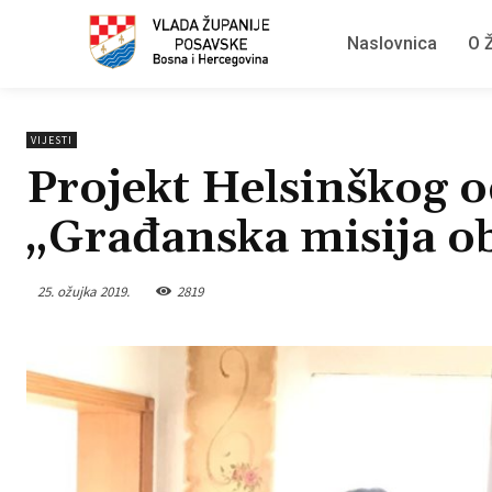
Naslovnica
O Ž
VIJESTI
Projekt Helsinškog o
„Građanska misija o
25. ožujka 2019.
2819