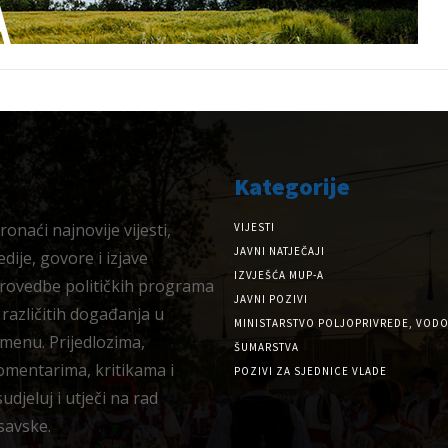
Kategorije
onaći najnovije vijesti,
VIJESTI
JAVNI NATJEČAJI
dije, govore i izjave
IZVJEŠĆA MUP-A
provedbe političkih programa
JAVNI POZIVI
 različitih događanja u
MINISTARSTVO POLJOPRIVREDE, VODO
menu. Prijedlozima,
ŠUMARSTVA
omentarima, kritikama i
POZIVI ZA SJEDNICE VLADE
djeluj i utječi na rad
savske.