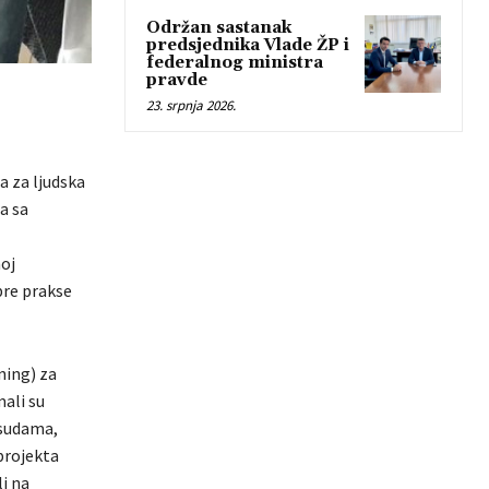
Održan sastanak
predsjednika Vlade ŽP i
federalnog ministra
pravde
23. srpnja 2026.
a za ljudska
a sa
oj
bre prakse
ning) za
mali su
asudama,
 projekta
i na