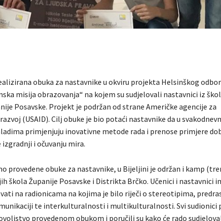
ealizirana obuka za nastavnike u okviru projekta Helsinškog odbor
ska misija obrazovanja“ na kojem su sudjelovali nastavnici iz škol
nije Posavske. Projekt je podržan od strane Američke agencije za
azvoj (USAID). Cilj obuke je bio potaći nastavnike da u svakodnevn
 mladima primjenjuju inovativne metode rada i prenose primjere do
 izgradnji i očuvanju mira.
o provedene obuke za nastavnike, u Bijeljini je održan i kamp (tre
ih škola Županije Posavske i Distrikta Brčko. Učenici i nastavnici i
ovati na radionicama na kojima je bilo riječi o stereotipima, predr
unikaciji te interkulturalnosti i multikulturalnosti. Svi sudionici
dovoljstvo provedenom obukom i poručili su kako će rado sudjeloval