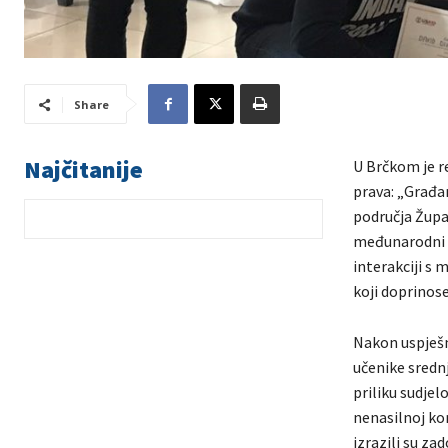
Share
Najčitanije
U Brčkom je r
prava: „Građan
područja Župa
međunarodni r
interakciji s
koji doprinose
Nakon uspješn
učenike srednj
priliku sudjel
nenasilnoj kom
izrazili su za