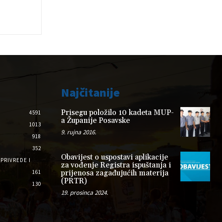
Najčitanije
Prisegu položilo 10 kadeta MUP-
4591
a Županije Posavske
1013
9. rujna 2016.
918
352
Obavijest o uspostavi aplikacije
PRIVREDE I
za vođenje Registra ispuštanja i
161
prijenosa zagađujućih materija
(PRTR)
130
19. prosinca 2024.