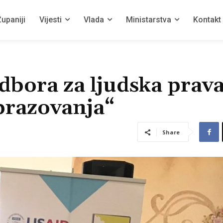
upaniji
Vijesti
Vlada
Ministarstva
Kontakt
dbora za ljudska prav
brazovanja“
Share