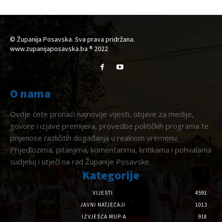
© Županija Posavska. Sva prava pridržana.
www.zupanijaposavska.ba ® 2022
O nama
Ovdje ćete pronaći najnovije vijesti, objave za medije,
govore i izjave premijera, provedbe političkih programa te
prijenose različitih događanja u realnom vremenu.
Prijedlozima, pitanjima, komentarima, kritikama i pohvalama
sudjeluj i utječi na rad Županije Posavske.
Kategorije
VIJESTI
4591
JAVNI NATJEČAJI
1013
IZVJEŠĆA MUP-A
918