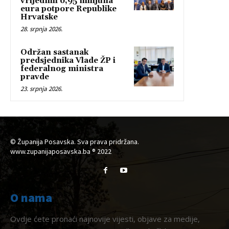
vrijednih 6,95 milijuna
eura potpore Republike
Hrvatske
28. srpnja 2026.
Održan sastanak
predsjednika Vlade ŽP i
federalnog ministra
pravde
23. srpnja 2026.
© Županija Posavska. Sva prava pridržana.
www.zupanijaposavska.ba ® 2022
O nama
Ovdje ćete pronaći najnovije vijesti, objave za medije,