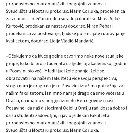
prirodoslovno-matematičkih i odgojnih znanosti
Sveučilišta u Mostaru prof.dr.sc. Marin Ćorluka, prodekanica
za znanost i međunarodnu suradnju doc.dr.sc. Milea Ajduk
Kurtović, prodekan za nastavu doc.dr.sc. Miran Pehar i
prodekanica za poslovanje, ljudske potencijale i upravljanje
kvalitetom, doc.dr.sc. Lidija Vladić-Mandarić.
–Očekujemo da iduće godine otvorimo neke nove studijske
grupe, kako bi broj studenata u sljedećoj akademskoj godini
u Posavini bio veći. Mladi ljudi žele znanje, žele se
obrazovati i na našem fakultetu vide svoju perspektivu,
stoga nam je drago da je i u Posavini izražena potražnja za
našim fakultetom. Iznimno nam je drago da smo večeras u
Orašju, da imamo sinergiju između Hercegovine i naše
Posavine i da naš dislocirani Odjel u Orašju radi dosta dobro i
da su studenti zadovoljni, izjavio je dekan Fakulteta
prirodoslovno-matematičkih i odgojnih znanosti
Sveučilišta u Mostaru prof.dr.sc. Marin Ćorluka.