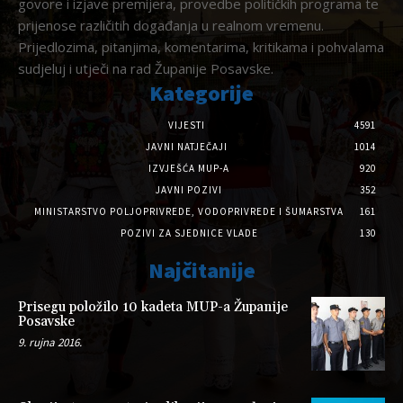
govore i izjave premijera, provedbe političkih programa te
prijenose različitih događanja u realnom vremenu.
Prijedlozima, pitanjima, komentarima, kritikama i pohvalama
sudjeluj i utječi na rad Županije Posavske.
Kategorije
VIJESTI
4591
JAVNI NATJEČAJI
1014
IZVJEŠĆA MUP-A
920
JAVNI POZIVI
352
MINISTARSTVO POLJOPRIVREDE, VODOPRIVREDE I ŠUMARSTVA
161
POZIVI ZA SJEDNICE VLADE
130
Najčitanije
Prisegu položilo 10 kadeta MUP-a Županije
Posavske
9. rujna 2016.