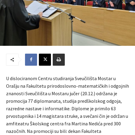
U dislociranom Centru studiranja Sveučilišta Mostar u
Orašju na Fakultetu prirodoslovno-matematičkih i odgojnih
znanosti Sveučilišta u Mostaru jučer (20.12.) održana je
promocija 77 diplomanata, studija predškolskog odgoja,
razredne nastave i informatike. Diplome je primilo 63
prvostupnika i 14 magistara struke, a svečani čin je održan u
amfiteatru Školskog centra fra Martina Nedića pred 300
nazočnih. Na promociji su bili: dekan Fakulteta