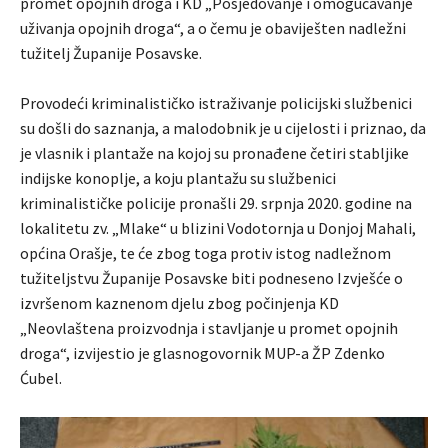
promet opojnih droga i KD „Posjedovanje i omogućavanje
uživanja opojnih droga“, a o čemu je obaviješten nadležni
tužitelj Županije Posavske.
Provodeći kriminalističko istraživanje policijski službenici
su došli do saznanja, a malodobnik je u cijelosti i priznao, da
je vlasnik i plantaže na kojoj su pronađene četiri stabljike
indijske konoplje, a koju plantažu su službenici
kriminalističke policije pronašli 29. srpnja 2020. godine na
lokalitetu zv. „Mlake“ u blizini Vodotornja u Donjoj Mahali,
općina Orašje, te će zbog toga protiv istog nadležnom
tužiteljstvu Županije Posavske biti podneseno Izvješće o
izvršenom kaznenom djelu zbog počinjenja KD
„Neovlaštena proizvodnja i stavljanje u promet opojnih
droga“, izvijestio je glasnogovornik MUP-a ŽP Zdenko
Ćubel.