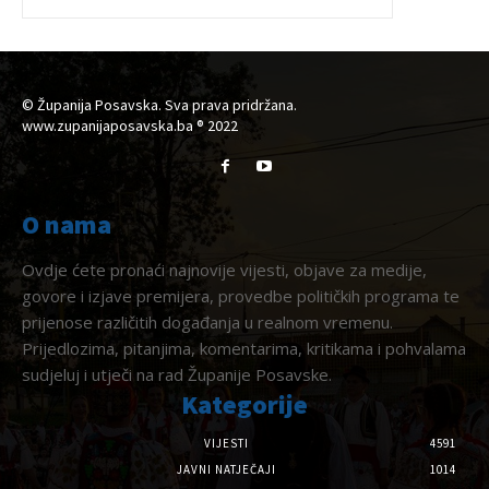
© Županija Posavska. Sva prava pridržana.
www.zupanijaposavska.ba ® 2022
O nama
Ovdje ćete pronaći najnovije vijesti, objave za medije,
govore i izjave premijera, provedbe političkih programa te
prijenose različitih događanja u realnom vremenu.
Prijedlozima, pitanjima, komentarima, kritikama i pohvalama
sudjeluj i utječi na rad Županije Posavske.
Kategorije
VIJESTI
4591
JAVNI NATJEČAJI
1014