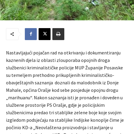
Nastavljajući pojačan rad na otkrivanju i dokumentiranju
kaznenih djela iz oblasti zlouporaba opojnih droga
službenici kriminalističke policije MUP Županije Posavske
su temeljem prethodno prikupljenih kriminalističko-
obavještajnih saznanja doznali da malodobnik iz Donje
Mahale, općina Orašje kod sebe posjeduje opojnu drogu
„marihuanu“. Nakon saznanja isti je pronađen i doveden u
službene prostorije PS Orašje, gdje je policijskim
službenicima predao tri stabljike zelene boje koje svojim
izgledom podsjećaju na stabljike Indijske konoplje čime je
počinio KD-a „Neovlaštena proizvodnja i stavljanje u