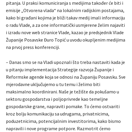
pitanja. U praksi komuniciranja s medijima također će biti i
emisije „Otvorena vlada“ na lokalnim radijskim postajama,
kako bi građani kojima je bliži takav medij imali informaciju
o radu Vlade, a za one informatički usmjerene želim najaviti
i izradu nove web stranice Vlade, kazao je predsjednik Vlade
Županije Posavske Đuro Topić u uvodu okupljenim medijima
na prvoj press konferenciji.
– Danas smo se na Vladi upoznali što treba nastaviti kada je
u pitanju implementacija Strategije razvoja Županije i
Reformske agende koja se odnosi na Županiju Posavsku. Sve
mjerodavne uključujemo u tu temu i želimo biti
maksimalno koordinirani. Naše je težište da pokušamo u
sektoru gospodarstva i poljoprivrede kao temeljne
gospodarske grane, napraviti pomake. To ćemo ostvariti
kroz bolju komunikaciju sa udrugama, privatnicima,
poduzetnicima, potencijalnim investitorima, kako bismo
napravili i nove programe potpore. Razmotrit ćemo