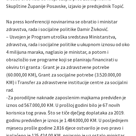
Skupštine Županije Posavske, izjavio je predsjednik Topić.
Na press konferenciji novinarima se obratio i ministar
zdravstva, rada i socijalne politike Damir Živković.
– Usvojen je Program utroška sredstava Ministarstva,
zdravstva, rada i socijalne politike u ukupnom iznosu od oko
4 milijuna maraka, naglasio je ministar, a potom i
obrazložio sve programe koji se planiraju financirati u
okviru tri granta : Grant je za zdravstvene potrebe
(60.000,00 KM), Grant za socijalne potrebe (3.520.000,00
KM) i Transfer za zdravstvene institucije centre za socijalni
rad.
-Za porodiljne naknade zaposlenim majkama predviđen je
iznos od 567.000,00 KM. U prošloj godini bilo je 67 novih
korisnica tog prava. Što se tiče dječjeg doplataka za 2019.
godinu predviđen je iznos je 1.484.000,00 KM. U posljednjem
mjesecu prošle godine 2.816 djece ostvarilo je ovo pravo i
isplaćeno je 125.424,00 KM, pojasnio je uz ostalo ministar