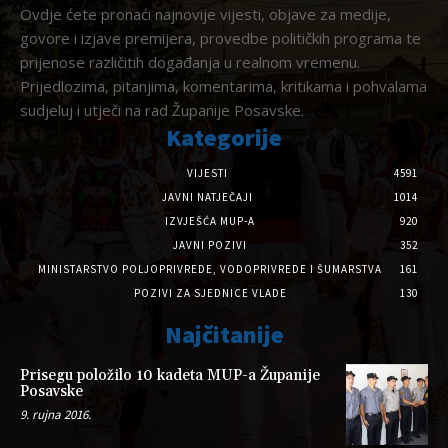
Ovdje ćete pronaći najnovije vijesti, objave za medije,
govore i izjave premijera, provedbe političkih programa te
prijenose različitih događanja u realnom vremenu.
Prijedlozima, pitanjima, komentarima, kritikama i pohvalama
sudjeluj i utječi na rad Županije Posavske.
Kategorije
VIJESTI
4591
JAVNI NATJEČAJI
1014
IZVJEŠĆA MUP-A
920
JAVNI POZIVI
352
MINISTARSTVO POLJOPRIVREDE, VODOPRIVREDE I ŠUMARSTVA
161
POZIVI ZA SJEDNICE VLADE
130
Najčitanije
Prisegu položilo 10 kadeta MUP-a Županije
Posavske
9. rujna 2016.