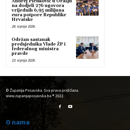
Andrej Plenković u Orašju
na dodjeli 276 ugovora
vrijednih 6,95 milijuna
eura potpore Republike
Hrvatske
28. srpnja 2026.
Održan sastanak
predsjednika Vlade ŽP i
federalnog ministra
pravde
23. srpnja 2026.
© Županija Posavska. Sva prava pridržana.
www.zupanijaposavska.ba ® 2022
O nama