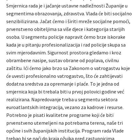
Smjernica rada je i jačanje ustavne nadležnosti Županije u
segmentima obrazovanja, zdravstva. Vlada će biti socijalno
senzibilizirana. Jačat ćemo i širiti mreže socijalne pomoći,
prvenstveno obiteljima sa više djece i kategorija starijih
osoba. U segmentu policije napravit ćemo brze iskorake
kada je u pitanju profesionalizacija i rad policije skupa sa
svim mjerodavnim. Sigurnost prostora gledamo i kroz
obrambene nasipe, sustav obrane od poplava, civilnu
zaštitu. Ići ćemo jako brzo sa Zakonom o vatrogastvu koje
će uvesti profesionalno vatrogastvo, što će zahtijevati
dodatna sredstva za opremanje i plaće. To je jedna od
smjernica koja bi trebala biti u prvoj polovici godine već
realizirana. Napredovanje treba u segmentu sektora
euroatlantskih integracija, vezano za kadrove i resurse.
Potrebno je pisati kvalitetne programe koji će biti
prvenstveno utemeljeni na potrebama terena, naše tri
općine i svih županijskih institucija. Program rada Vlade
trebao bi se naći do kraja ožujka pred zastupnicima