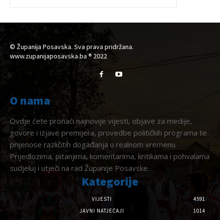
© Županija Posavska. Sva prava pridržana.
www.zupanijaposavska.ba ® 2022
O nama
Ovdje ćete pronaći najnovije vijesti, objave za medije,
govore i izjave premijera, provedbe političkih programa te
prijenose različitih događanja u realnom vremenu.
Prijedlozima, pitanjima, komentarima, kritikama i pohvalama
sudjeluj i utječi na rad Županije Posavske.
Kategorije
VIJESTI
4591
JAVNI NATJEČAJI
1014