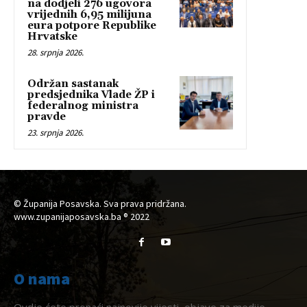
na dodjeli 276 ugovora
vrijednih 6,95 milijuna
eura potpore Republike
Hrvatske
28. srpnja 2026.
Održan sastanak
predsjednika Vlade ŽP i
federalnog ministra
pravde
23. srpnja 2026.
© Županija Posavska. Sva prava pridržana.
www.zupanijaposavska.ba ® 2022
O nama
Ovdje ćete pronaći najnovije vijesti, objave za medije,