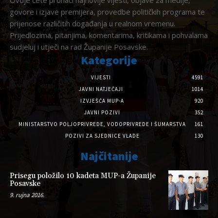
govore i izjave premijera, provedbe političkih programa te
prijenose različitih događanja u realnom vremenu.
Prijedlozima, pitanjima, komentarima, kritikama i pohvalama
sudjeluj i utječi na rad Županije Posavske.
Kategorije
VIJESTI
4591
JAVNI NATJEČAJI
1014
IZVJEŠĆA MUP-A
920
JAVNI POZIVI
352
MINISTARSTVO POLJOPRIVREDE, VODOPRIVREDE I ŠUMARSTVA
161
POZIVI ZA SJEDNICE VLADE
130
Najčitanije
Prisegu položilo 10 kadeta MUP-a Županije
Posavske
9. rujna 2016.