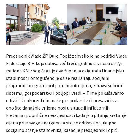
Predsjednik Vlade ŽP Đuro Topić zahvalio je na podršci Vlade
Federacije BiH koju dobiva već treću godinu u iznosu od 7,6
miliona KM zbog čega je ova županija osigurala financijsku
stabilnost i omogućeno je da se realiziraju socijalni
programi, programi potpore braniteljima, zdravstvenom
sistemu, gospodarstvu i poljoprivredi. – Time pokušavamo
održati konkurentnim naše gospodarstvo i prevazići sve
ono što današnje vrijeme nosi u situaciji inflatornih
kretanja i poprilične neizvjesnosti kada je u pitanju kretanje
cijena prije svega energenata što se održava na ukupno
socijalno stanje stanovnika, kazao je predsjednik Topić.