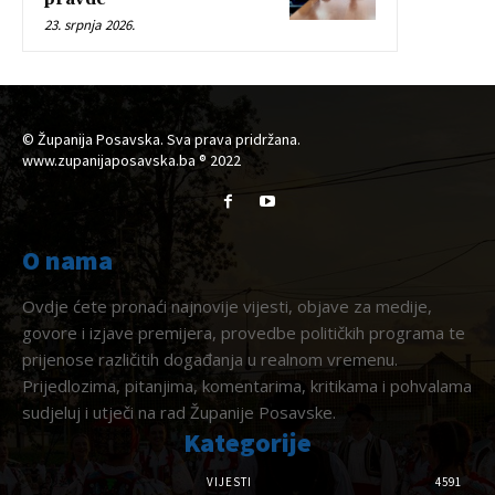
23. srpnja 2026.
© Županija Posavska. Sva prava pridržana.
www.zupanijaposavska.ba ® 2022
O nama
Ovdje ćete pronaći najnovije vijesti, objave za medije,
govore i izjave premijera, provedbe političkih programa te
prijenose različitih događanja u realnom vremenu.
Prijedlozima, pitanjima, komentarima, kritikama i pohvalama
sudjeluj i utječi na rad Županije Posavske.
Kategorije
VIJESTI
4591