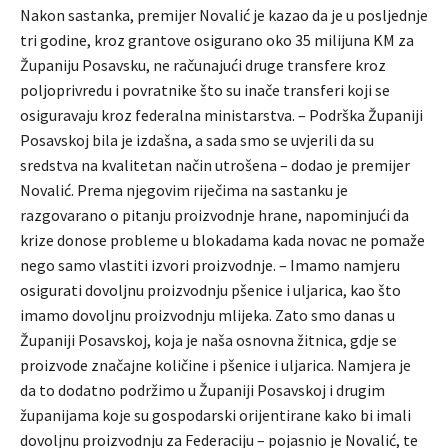
Nakon sastanka, premijer Novalić je kazao da je u posljednje
tri godine, kroz grantove osigurano oko 35 milijuna KM za
Županiju Posavsku, ne računajući druge transfere kroz
poljoprivredu i povratnike što su inače transferi koji se
osiguravaju kroz federalna ministarstva. – Podrška Županiji
Posavskoj bila je izdašna, a sada smo se uvjerili da su
sredstva na kvalitetan način utrošena – dodao je premijer
Novalić. Prema njegovim riječima na sastanku je
razgovarano o pitanju proizvodnje hrane, napominjući da
krize donose probleme u blokadama kada novac ne pomaže
nego samo vlastiti izvori proizvodnje. – Imamo namjeru
osigurati dovoljnu proizvodnju pšenice i uljarica, kao što
imamo dovoljnu proizvodnju mlijeka. Zato smo danas u
Županiji Posavskoj, koja je naša osnovna žitnica, gdje se
proizvode značajne količine i pšenice i uljarica. Namjera je
da to dodatno podržimo u Županiji Posavskoj i drugim
županijama koje su gospodarski orijentirane kako bi imali
dovoljnu proizvodnju za Federaciju – pojasnio je Novalić, te