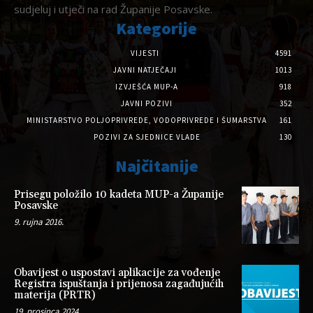
sudjeluj i utječi na rad Županije Posavske.
Kategorije
VIJESTI
4591
JAVNI NATJEČAJI
1013
IZVJEŠĆA MUP-A
918
JAVNI POZIVI
352
MINISTARSTVO POLJOPRIVREDE, VODOPRIVREDE I ŠUMARSTVA
161
POZIVI ZA SJEDNICE VLADE
130
Najčitanije
Prisegu položilo 10 kadeta MUP-a Županije
Posavske
9. rujna 2016.
Obavijest o uspostavi aplikacije za vođenje
Registra ispuštanja i prijenosa zagađujućih
materija (PRTR)
19. prosinca 2024.