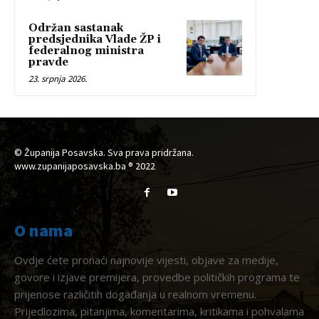
Održan sastanak
predsjednika Vlade ŽP i
federalnog ministra
pravde
23. srpnja 2026.
© Županija Posavska. Sva prava pridržana.
www.zupanijaposavska.ba ® 2022
O nama
Ovdje ćete pronaći najnovije vijesti, objave za medije,
govore i izjave premijera, provedbe političkih programa te
prijenose različitih događanja u realnom vremenu.
Prijedlozima, pitanjima, komentarima, kritikama i pohvalama