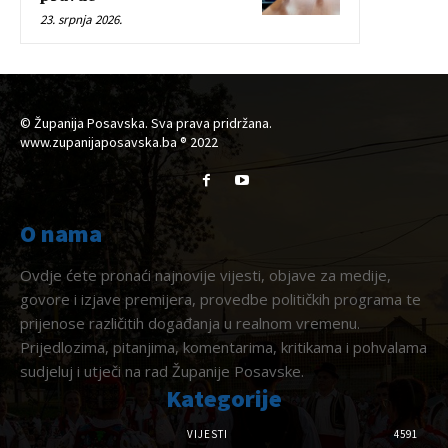
23. srpnja 2026.
© Županija Posavska. Sva prava pridržana.
www.zupanijaposavska.ba ® 2022
O nama
Ovdje ćete pronaći najnovije vijesti, objave za medije,
govore i izjave premijera, provedbe političkih programa te
prijenose različitih događanja u realnom vremenu.
Prijedlozima, pitanjima, komentarima, kritikama i pohvalama
sudjeluj i utječi na rad Županije Posavske.
Kategorije
VIJESTI
4591