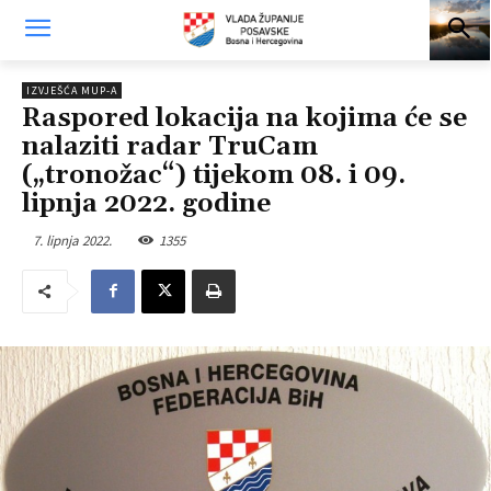
IZVJEŠĆA MUP-A
Raspored lokacija na kojima će se
nalaziti radar TruCam
(„tronožac“) tijekom 08. i 09.
lipnja 2022. godine
7. lipnja 2022.
1355