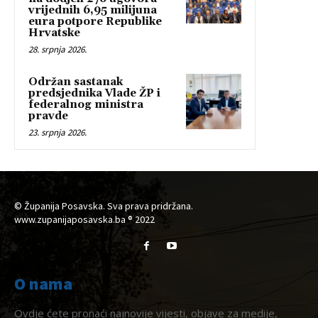
vrijednih 6,95 milijuna
eura potpore Republike
Hrvatske
28. srpnja 2026.
Održan sastanak
predsjednika Vlade ŽP i
federalnog ministra
pravde
23. srpnja 2026.
© Županija Posavska. Sva prava pridržana.
www.zupanijaposavska.ba ® 2022
O nama
Ovdje ćete pronaći najnovije vijesti, objave za medije,