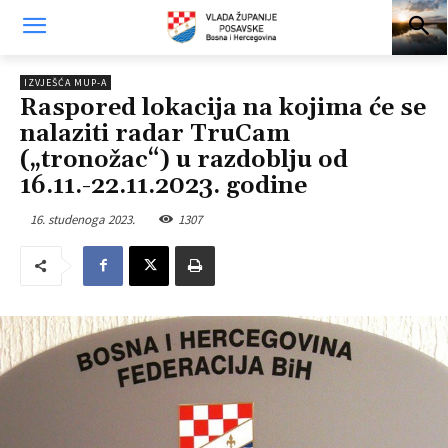
IZVJEŠĆA MUP-A
Raspored lokacija na kojima će se
nalaziti radar TruCam
(„tronožac“) u razdoblju od
16.11.-22.11.2023. godine
16. studenoga 2023.
1307