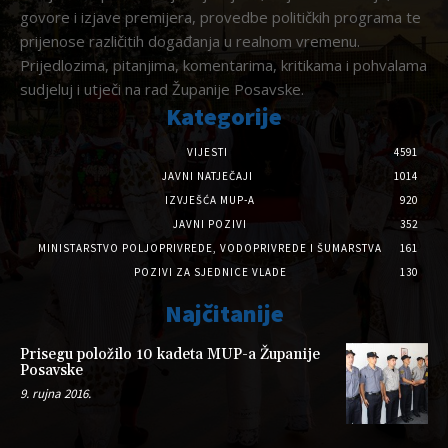
govore i izjave premijera, provedbe političkih programa te
prijenose različitih događanja u realnom vremenu.
Prijedlozima, pitanjima, komentarima, kritikama i pohvalama
sudjeluj i utječi na rad Županije Posavske.
Kategorije
VIJESTI
4591
JAVNI NATJEČAJI
1014
IZVJEŠĆA MUP-A
920
JAVNI POZIVI
352
MINISTARSTVO POLJOPRIVREDE, VODOPRIVREDE I ŠUMARSTVA
161
POZIVI ZA SJEDNICE VLADE
130
Najčitanije
Prisegu položilo 10 kadeta MUP-a Županije
Posavske
9. rujna 2016.