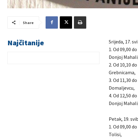
Share
Najčitanije
Srijeda, 17. s
1. Od 09,00 do
Donjoj Mahali
2. Od 10,10 do
Grebnicama,
3. Od 11,30 do
Domaljevcu,
4. Od 12,50 do
Donjoj Mahali
Petak, 19. svi
1. Od 09,00 do
Tolisi,