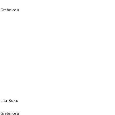
e-Grebnice u
ahala-Bok u
e-Grebnice u