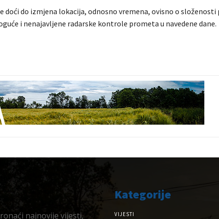
 doći do izmjena lokacija, odnosno vremena, ovisno o složenosti 
guće i nenajavljene radarske kontrole prometa u navedene dane.
Kategorije
onaći najnovije vijesti,
VIJESTI