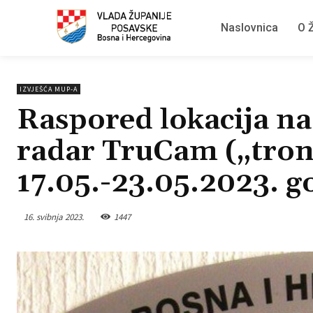
Naslovnica
O Ž
IZVJEŠĆA MUP-A
Raspored lokacija na 
radar TruCam („tron
17.05.-23.05.2023. g
16. svibnja 2023.
1447