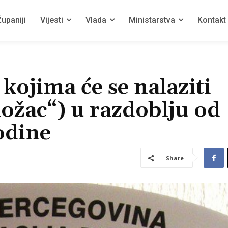
upaniji
Vijesti
Vlada
Ministarstva
Kontakt
kojima će se nalaziti
ožac“) u razdoblju od
odine
Share