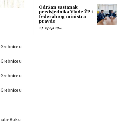
Održan sastanak
predsjednika Vlade ŽP i
federalnog ministra
pravde
23. srpnja 2026.
e-Grebnice u
e-Grebnice u
e-Grebnice u
e-Grebnice u
ahala-Bok u