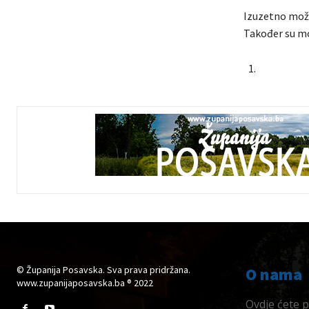
Izuzetno može
Također su mo
© Županija Posavska. Sva prava pridržana.
O nama
www.zupanijaposavska.ba ® 2022
Ovdje ćete pr