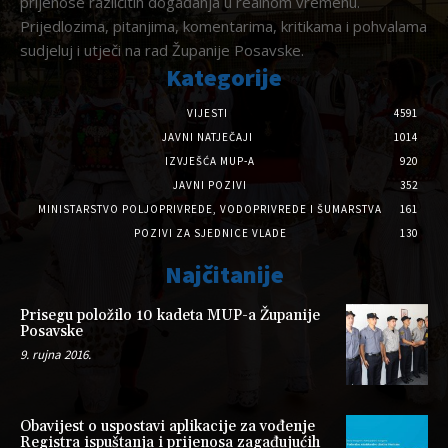
prijenose različitih događanja u realnom vremenu.
Prijedlozima, pitanjima, komentarima, kritikama i pohvalama
sudjeluj i utječi na rad Županije Posavske.
Kategorije
VIJESTI
4591
JAVNI NATJEČAJI
1014
IZVJEŠĆA MUP-A
920
JAVNI POZIVI
352
MINISTARSTVO POLJOPRIVREDE, VODOPRIVREDE I ŠUMARSTVA
161
POZIVI ZA SJEDNICE VLADE
130
Najčitanije
Prisegu položilo 10 kadeta MUP-a Županije
Posavske
9. rujna 2016.
Obavijest o uspostavi aplikacije za vođenje
Registra ispuštanja i prijenosa zagađujućih