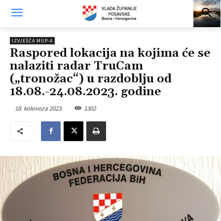
IZVJEŠĆA MUP-A
Raspored lokacija na kojima će se
nalaziti radar TruCam
(„tronožac“) u razdoblju od
18.08.-24.08.2023. godine
18. kolovoza 2023.
1302