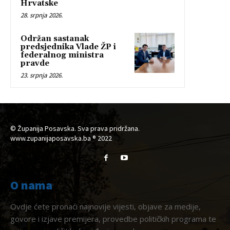
Hrvatske
28. srpnja 2026.
Održan sastanak
predsjednika Vlade ŽP i
federalnog ministra
pravde
23. srpnja 2026.
© Županija Posavska. Sva prava pridržana.
www.zupanijaposavska.ba ® 2022
O nama
Ovdje ćete pronaći najnovije vijesti, objave za medije,
govore i izjave premijera, provedbe političkih programa te