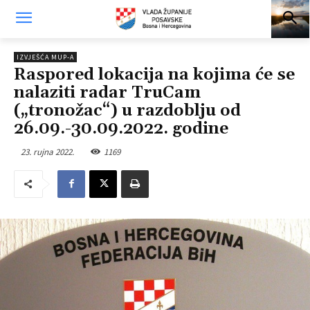
IZVJEŠĆA MUP-A
Raspored lokacija na kojima će se
nalaziti radar TruCam
(„tronožac“) u razdoblju od
26.09.-30.09.2022. godine
23. rujna 2022.
1169