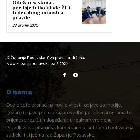
Održan sastanak
predsjednika Vlade ŽP i
federalnog ministra
pravde
23. srpnja 2026.
© Županija Posavska. Sva prava pridržana.
www.zupanijaposavska.ba ® 2022
O nama
Ovdje ćete pronaći najnovije vijesti, objave za medije,
govore i izjave premijera, provedbe političkih programa te
prijenose različitih događanja u realnom vremenu.
Prijedlozima, pitanjima, komentarima, kritikama i pohvalama
sudjeluj i utječi na rad Županije Posavske.