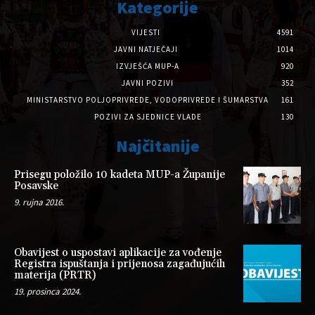
Kategorije
VIJESTI
4591
JAVNI NATJEČAJI
1014
IZVJEŠĆA MUP-A
920
JAVNI POZIVI
352
MINISTARSTVO POLJOPRIVREDE, VODOPRIVREDE I ŠUMARSTVA
161
POZIVI ZA SJEDNICE VLADE
130
Najčitanije
Prisegu položilo 10 kadeta MUP-a Županije
Posavske
9. rujna 2016.
Obavijest o uspostavi aplikacije za vođenje
Registra ispuštanja i prijenosa zagađujućih
materija (PRTR)
19. prosinca 2024.