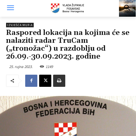
IZVJEŠĆA MUP-A
Raspored lokacija na kojima će se
nalaziti radar TruCam
(„tronožac“) u razdoblju od
26.09.-30.09.2023. godine
25. rujna 2023.
1149