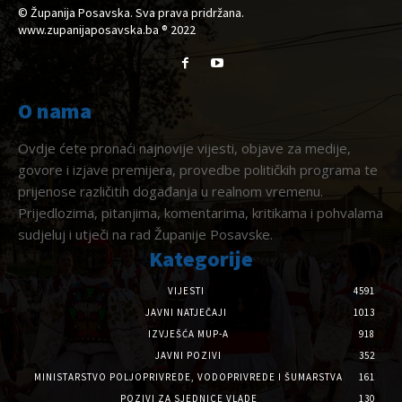
© Županija Posavska. Sva prava pridržana.
www.zupanijaposavska.ba ® 2022
O nama
Ovdje ćete pronaći najnovije vijesti, objave za medije,
govore i izjave premijera, provedbe političkih programa te
prijenose različitih događanja u realnom vremenu.
Prijedlozima, pitanjima, komentarima, kritikama i pohvalama
sudjeluj i utječi na rad Županije Posavske.
Kategorije
VIJESTI
4591
JAVNI NATJEČAJI
1013
IZVJEŠĆA MUP-A
918
JAVNI POZIVI
352
MINISTARSTVO POLJOPRIVREDE, VODOPRIVREDE I ŠUMARSTVA
161
POZIVI ZA SJEDNICE VLADE
130