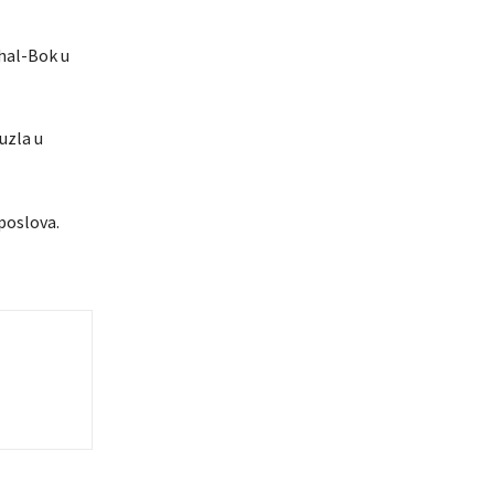
ahal-Bok u
uzla u
poslova.