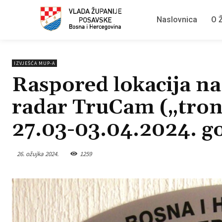
Naslovnica
O Ž
IZVJEŠĆA MUP-A
Raspored lokacija na 
radar TruCam („tron
27.03-03.04.2024. g
26. ožujka 2024.
1259