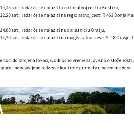
10,45 sati, radar će se nalaziti u na lokalnoj cesti u Kostrču,
 12,20 sati, radar će se nalaziti na regionalnoj cesti R 463 Donja M
14,00 sati, radar će se nalaziti na obilaznici u Orašju,
 15,20 sati, radar će se nalaziti na magistralnoj cesti M 1.8 Orašje-T
 doći do izmjena lokacija, odnosno vremena, ovisno o složenosti 
guće i nenajavljene radarske kontrole prometa u navedene dane.