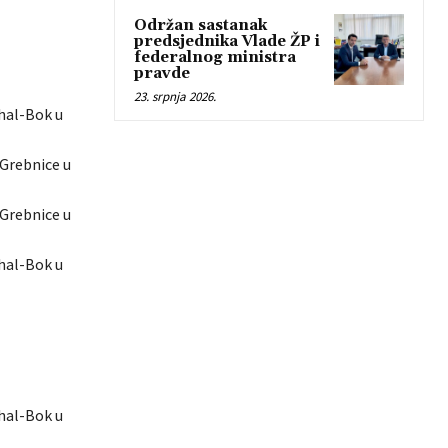
Održan sastanak
predsjednika Vlade ŽP i
federalnog ministra
pravde
23. srpnja 2026.
ahal-Bok u
-Grebnice u
-Grebnice u
ahal-Bok u
ahal-Bok u