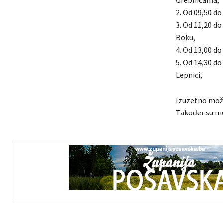
Grebnicama,
2. Od 09,50 do 
3. Od 11,20 do
Boku,
4. Od 13,00 do 
5. Od 14,30 do
Lepnici,
Izuzetno može
Također su mo