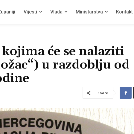
upaniji
Vijesti
Vlada
Ministarstva
Kontakt
kojima će se nalaziti
ožac“) u razdoblju od
odine
Share