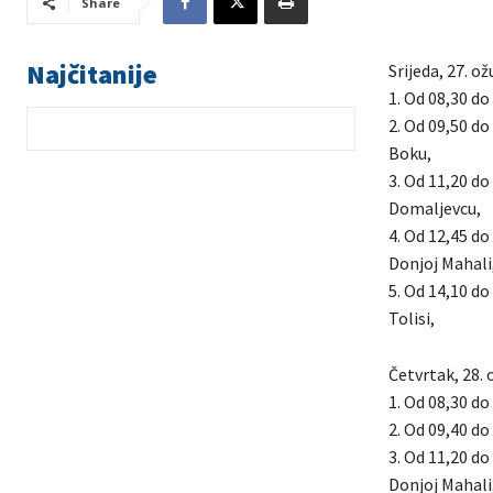
Share
Najčitanije
Srijeda, 27. o
1. Od 08,30 do 
2. Od 09,50 do
Boku,
3. Od 11,20 do
Domaljevcu,
4. Od 12,45 do
Donjoj Mahali
5. Od 14,10 do
Tolisi,
Četvrtak, 28. 
1. Od 08,30 do 
2. Od 09,40 do 
3. Od 11,20 do
Donjoj Mahali