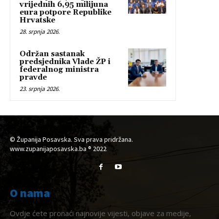
vrijednih 6,95 milijuna
eura potpore Republike
Hrvatske
28. srpnja 2026.
Održan sastanak
predsjednika Vlade ŽP i
federalnog ministra
pravde
23. srpnja 2026.
© Županija Posavska. Sva prava pridržana.
www.zupanijaposavska.ba ® 2022
O nama
Ovdje ćete pronaći najnovije vijesti, objave za medije,