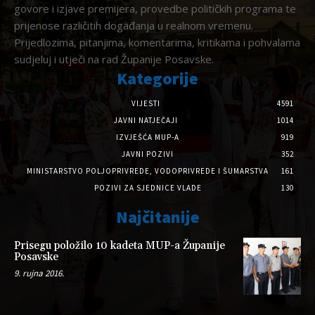
govore i izjave premijera, provedbe političkih programa te
prijenose različitih događanja u realnom vremenu.
Prijedlozima, pitanjima, komentarima, kritikama i pohvalama
sudjeluj i utječi na rad Županije Posavske.
Kategorije
VIJESTI
4591
JAVNI NATJEČAJI
1014
IZVJEŠĆA MUP-A
919
JAVNI POZIVI
352
MINISTARSTVO POLJOPRIVREDE, VODOPRIVREDE I ŠUMARSTVA
161
POZIVI ZA SJEDNICE VLADE
130
Najčitanije
Prisegu položilo 10 kadeta MUP-a Županije
Posavske
9. rujna 2016.