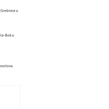
e-Grebnice u
ala-Bok u
poslova.