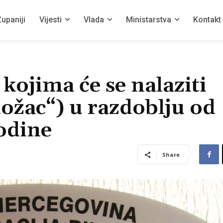
upaniji
Vijesti
Vlada
Ministarstva
Kontakt
kojima će se nalaziti
ožac“) u razdoblju od
odine
Share