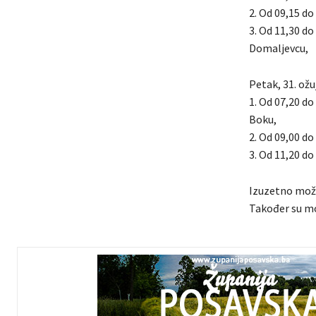
2. Od 09,15 do 
3. Od 11,30 do
Domaljevcu,
Petak, 31. ožu
1. Od 07,20 do
Boku,
2. Od 09,00 do
3. Od 11,20 do 
Izuzetno može
Također su mo