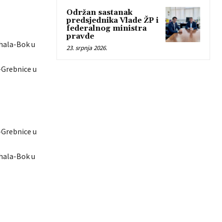
Održan sastanak
predsjednika Vlade ŽP i
federalnog ministra
pravde
ahala-Bok u
23. srpnja 2026.
e-Grebnice u
e-Grebnice u
ahala-Bok u