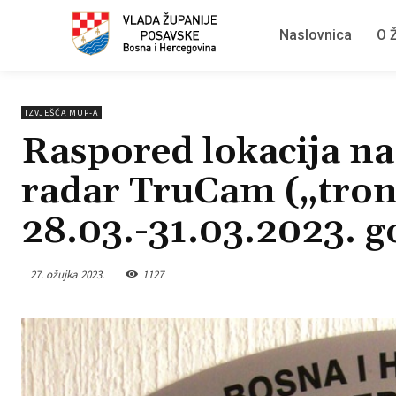
Naslovnica
O Ž
IZVJEŠĆA MUP-A
Raspored lokacija na 
radar TruCam („tron
28.03.-31.03.2023. g
27. ožujka 2023.
1127