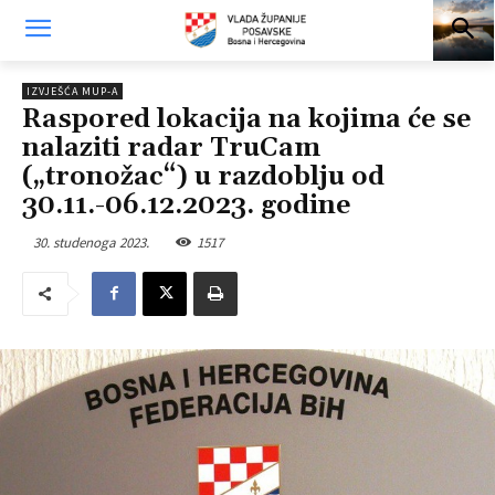
IZVJEŠĆA MUP-A
Raspored lokacija na kojima će se
nalaziti radar TruCam
(„tronožac“) u razdoblju od
30.11.-06.12.2023. godine
30. studenoga 2023.
1517