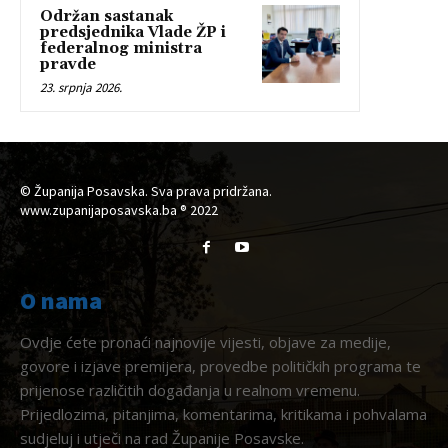
Održan sastanak
predsjednika Vlade ŽP i
federalnog ministra
pravde
23. srpnja 2026.
© Županija Posavska. Sva prava pridržana.
www.zupanijaposavska.ba ® 2022
O nama
Ovdje ćete pronaći najnovije vijesti, objave za medije,
govore i izjave premijera, provedbe političkih programa te
prijenose različitih događanja u realnom vremenu.
Prijedlozima, pitanjima, komentarima, kritikama i pohvalama
sudjeluj i utječi na rad Županije Posavske.