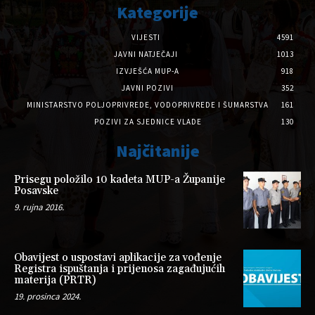
Kategorije
VIJESTI
4591
JAVNI NATJEČAJI
1013
IZVJEŠĆA MUP-A
918
JAVNI POZIVI
352
MINISTARSTVO POLJOPRIVREDE, VODOPRIVREDE I ŠUMARSTVA
161
POZIVI ZA SJEDNICE VLADE
130
Najčitanije
Prisegu položilo 10 kadeta MUP-a Županije
Posavske
9. rujna 2016.
Obavijest o uspostavi aplikacije za vođenje
Registra ispuštanja i prijenosa zagađujućih
materija (PRTR)
19. prosinca 2024.