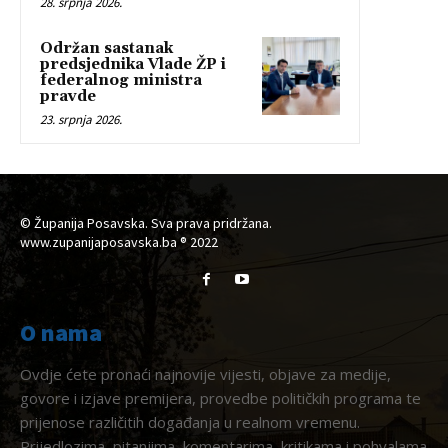
28. srpnja 2026.
Održan sastanak
predsjednika Vlade ŽP i
federalnog ministra
pravde
23. srpnja 2026.
© Županija Posavska. Sva prava pridržana.
www.zupanijaposavska.ba ® 2022
O nama
Ovdje ćete pronaći najnovije vijesti, objave za medije,
govore i izjave premijera, provedbe političkih programa te
prijenose različitih događanja u realnom vremenu.
Prijedlozima, pitanjima, komentarima, kritikama i pohvalama