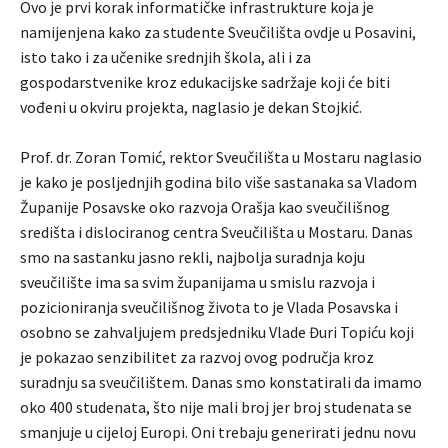
Ovo je prvi korak informatičke infrastrukture koja je
namijenjena kako za studente Sveučilišta ovdje u Posavini,
isto tako i za učenike srednjih škola, ali i za
gospodarstvenike kroz edukacijske sadržaje koji će biti
vođeni u okviru projekta, naglasio je dekan Stojkić.
Prof. dr. Zoran Tomić, rektor Sveučilišta u Mostaru naglasio
je kako je posljednjih godina bilo više sastanaka sa Vladom
Županije Posavske oko razvoja Orašja kao sveučilišnog
središta i dislociranog centra Sveučilišta u Mostaru. Danas
smo na sastanku jasno rekli, najbolja suradnja koju
sveučilište ima sa svim županijama u smislu razvoja i
pozicioniranja sveučilišnog života to je Vlada Posavska i
osobno se zahvaljujem predsjedniku Vlade Đuri Topiću koji
je pokazao senzibilitet za razvoj ovog područja kroz
suradnju sa sveučilištem. Danas smo konstatirali da imamo
oko 400 studenata, što nije mali broj jer broj studenata se
smanjuje u cijeloj Europi. Oni trebaju generirati jednu novu