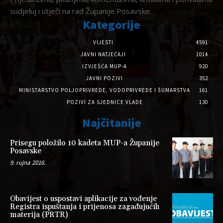
sudjeluj i utječi na rad Županije Posavske.
Kategorije
VIJESTI
4591
JAVNI NATJEČAJI
1014
IZVJEŠĆA MUP-A
920
JAVNI POZIVI
352
MINISTARSTVO POLJOPRIVREDE, VODOPRIVREDE I ŠUMARSTVA
161
POZIVI ZA SJEDNICE VLADE
130
Najčitanije
Prisegu položilo 10 kadeta MUP-a Županije
Posavske
9. rujna 2016.
Obavijest o uspostavi aplikacije za vođenje
Registra ispuštanja i prijenosa zagađujućih
materija (PRTR)