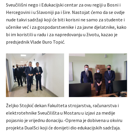
Sveučilišni nego i Edukacijski centar za ovu regiji u Bosni i
Hercegovini i u Slavoniji pa i šire. Nastojat ćemo da se ovdje
nude takvi sadržaji koji će biti korisni ne samo za studente i
učenike već i za gospodarstvenike i za javne djelatnike, kako
bi im koristili u radu i za napredovanju u životu, kazao je
predsjednik Vlade Đuro Topić.
Željko Stojkić dekan Fakulteta strojarstva, računarstva i
elektrotehnike Sveučilišta u Mostaru u izjavi za medije
pojasnio je vrijednu donaciju.-Oprema je dobivena u okviru
projekta DualSci koji će donijeti dio edukacijskih sadržaja.