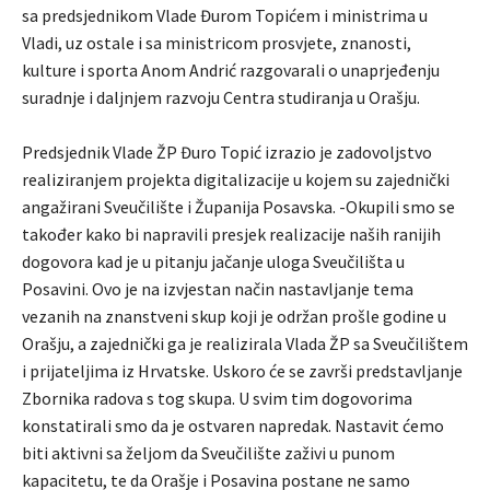
sa predsjednikom Vlade Đurom Topićem i ministrima u
Vladi, uz ostale i sa ministricom prosvjete, znanosti,
kulture i sporta Anom Andrić razgovarali o unaprjeđenju
suradnje i daljnjem razvoju Centra studiranja u Orašju.
Predsjednik Vlade ŽP Đuro Topić izrazio je zadovoljstvo
realiziranjem projekta digitalizacije u kojem su zajednički
angažirani Sveučilište i Županija Posavska. -Okupili smo se
također kako bi napravili presjek realizacije naših ranijih
dogovora kad je u pitanju jačanje uloga Sveučilišta u
Posavini. Ovo je na izvjestan način nastavljanje tema
vezanih na znanstveni skup koji je održan prošle godine u
Orašju, a zajednički ga je realizirala Vlada ŽP sa Sveučilištem
i prijateljima iz Hrvatske. Uskoro će se završi predstavljanje
Zbornika radova s tog skupa. U svim tim dogovorima
konstatirali smo da je ostvaren napredak. Nastavit ćemo
biti aktivni sa željom da Sveučilište zaživi u punom
kapacitetu, te da Orašje i Posavina postane ne samo