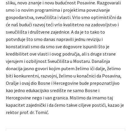
sliku, novo znanje i novu budućnost Posavine. Razgovarali
smo i o novim programima i projektima povezivanje
gospodarstva, sveučilišta i vlasti. Vrlo smo optimistični da
će naš budući razvoj teći vrlo kvalitetno na zadovoljstvo i
sveučilišta i društvene zajednice. A da je to tako to
potvrđuje što smo danas napravili jednu reviziju i
konstatirali smo da smo sve dogovore ispunili što je
kredibilitet ove vlasti i ovog područja, ali s druge strane
vjerujem i ozbiljnost Sveučilišta u Mostaru. Današnja
donacija jasno govori kojim putem želimo ići dalje, želimo
biti konkurentni, razvojni, želimo u konačnici da Posavina,
Orašje i ovaj dio Bosne i Hercegovine bude prepoznatljivo
kao jedno edukacijsko središte ne samo Bosne i
Hercegovine nego i van granica. Mislimo da imamo taj
kapacitet zajednički i da ćemo takve ciljeve postići, kazao je
rektor prof. dr. Tomić.