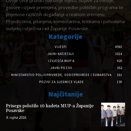
Ovdje ćete pronaći najnovije vijesti, objave za medije,
govore i izjave premijera, provedbe političkih programa te
prijenose različitih događanja u realnom vremenu.
Prijedlozima, pitanjima, komentarima, kritikama i pohvalama
sudjeluj i utječi na rad Županije Posavske.
Kategorije
VIJESTI
4591
JAVNI NATJEČAJI
1014
IZVJEŠĆA MUP-A
920
JAVNI POZIVI
352
MINISTARSTVO POLJOPRIVREDE, VODOPRIVREDE I ŠUMARSTVA
161
POZIVI ZA SJEDNICE VLADE
130
Najčitanije
Prisegu položilo 10 kadeta MUP-a Županije
Posavske
9. rujna 2016.