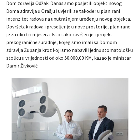
Dom zdravlja Odžak. Danas smo posjetili objekt novog
Doma zdravlja u Orašju i uvjerili se također u planirani
intenzitet radova na unutrašnjem uređenju novog objekta.
Dovršetak radova i preseljenje u nove prostorije, planirano
je za oko tri mjeseca. Isto tako završen je i projekt
prekogranične suradnje, kojeg smo imali sa Domom
zdravlja Županja kroz koji smo nabavili jednu stomatološku
stolicu u vrijednosti od oko 50.000,00 KM, kazao je ministar
Damir Živković.