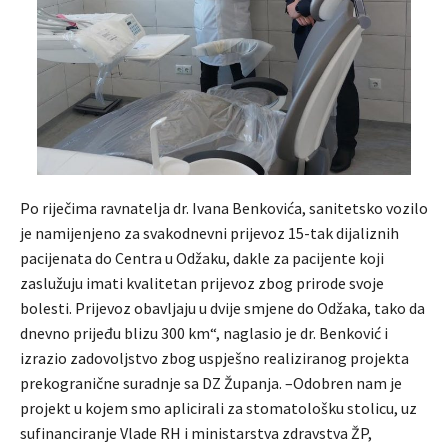
Po riječima ravnatelja dr. Ivana Benkovića, sanitetsko vozilo
je namijenjeno za svakodnevni prijevoz 15-tak dijaliznih
pacijenata do Centra u Odžaku, dakle za pacijente koji
zaslužuju imati kvalitetan prijevoz zbog prirode svoje
bolesti. Prijevoz obavljaju u dvije smjene do Odžaka, tako da
dnevno prijeđu blizu 300 km“, naglasio je dr. Benković i
izrazio zadovoljstvo zbog uspješno realiziranog projekta
prekogranične suradnje sa DZ Županja. –Odobren nam je
projekt u kojem smo aplicirali za stomatološku stolicu, uz
sufinanciranje Vlade RH i ministarstva zdravstva ŽP,