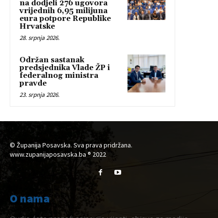
na dodjeli 276 ugovora
vrijednih 6,95 milijuna
eura potpore Republike
Hrvatske
28. srpnja 2026.
Održan sastanak
predsjednika Vlade ŽP i
federalnog ministra
pravde
23. srpnja 2026.
© Županija Posavska. Sva prava pridržana.
www.zupanijaposavska.ba ® 2022
O nama