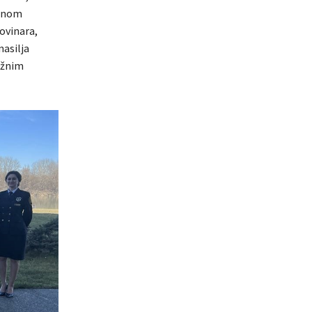
učnom
ovinara,
nasilja
ležnim