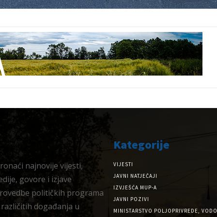
Kategorije
onaći najnovije vijesti,
VIJESTI
JAVNI NATJEČAJI
dije, govore i izjave
IZVJEŠĆA MUP-A
provedbe političkih programa
JAVNI POZIVI
 različitih događanja u
MINISTARSTVO POLJOPRIVREDE, VODO