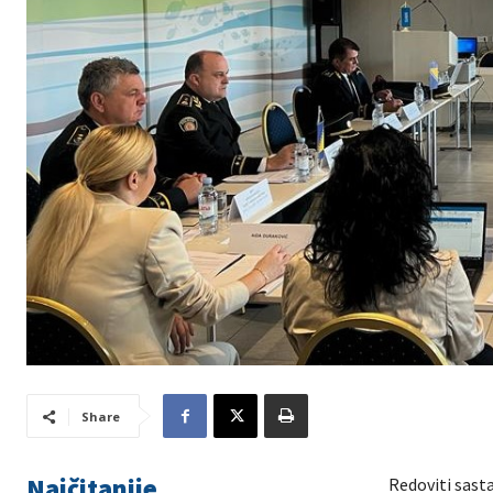
Share
Najčitanije
Redoviti sasta