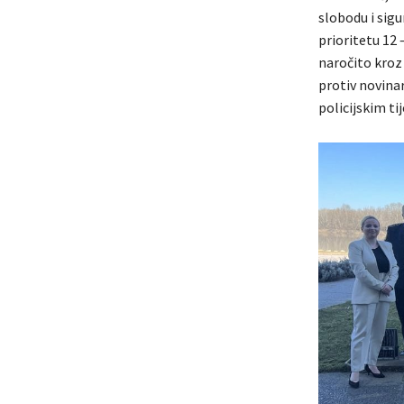
slobodu i sigu
prioritetu 12 
naročito kroz 
protiv novinar
policijskim ti