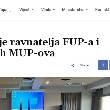
upaniji
Vijesti
Vlada
Ministarstva
Kontakt
e ravnatelja FUP-a i
kih MUP-ova
Share