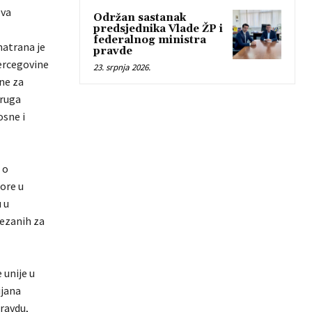
ova
Održan sastanak
predsjednika Vlade ŽP i
federalnog ministra
atrana je
pravde
Hercegovine
23. srpnja 2026.
ine za
druga
osne i
 o
dore u
 u
vezanih za
 unije u
ijana
ravdu,