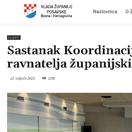
Naslovnica
O Ž
VIJESTI
Sastanak Koordinacij
ravnatelja županijs
22. veljače 2023.
1290