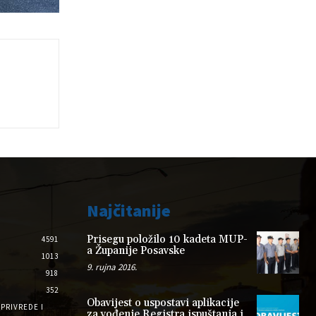
Najčitanije
Prisegu položilo 10 kadeta MUP-
4591
a Županije Posavske
1013
9. rujna 2016.
918
352
Obavijest o uspostavi aplikacije
PRIVREDE I
za vođenje Registra ispuštanja i