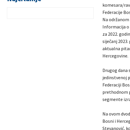
komesara/ravn
Federacije Bos
Na održanom s
Informacija o
za 2022. godin
siječanj 2023.
aktualna pitan
Hercegovine.
Drugog dana s
jedinstvenoj p
Federaciji Bo
prethodnom pe
segmente izra
Na ovom dvodn
Bosni i Herceg
Stevanović, k