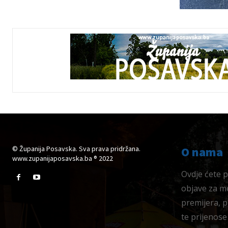
© Županija Posavska. Sva prava pridržana.
O nama
www.zupanijaposavska.ba ® 2022
Ovdje ćete pr
objave za me
premijera, 
te prijenose