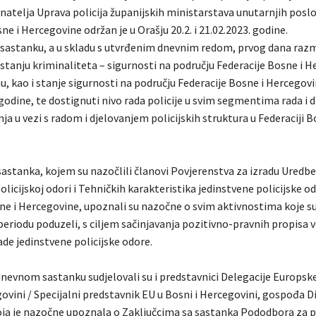
atelja Uprava policija županijskih ministarstava unutarnjih posl
ne i Hercegovine održan je u Orašju 20.2. i 21.02.2023. godine.
astanku, a u skladu s utvrđenim dnevnim redom, prvog dana razm
 stanju kriminaliteta – sigurnosti na području Federacije Bosne i 
u, kao i stanje sigurnosti na području Federacije Bosne i Hercegov
 godine, te dostignuti nivo rada policije u svim segmentima rada i 
ja u vezi s radom i djelovanjem policijskih struktura u Federaciji B
astanka, kojem su nazočlili članovi Povjerenstva za izradu Uredbe
olicijskoj odori i Tehničkih karakteristika jedinstvene policijske o
sne i Hercegovine, upoznali su nazočne o svim aktivnostima koje su
riodu poduzeli, s ciljem sačinjavanja pozitivno-pravnih propisa 
de jedinstvene policijske odore.
evnom sastanku sudjelovali su i predstavnici Delegacije Europske
ovini / Specijalni predstavnik EU u Bosni i Hercegovini, gospođa D
oja je nazočne upoznala o Zaključcima sa sastanka Pododbora za p