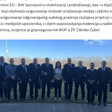
rnost EU – BiH Sporazum o stabilizaciji i pridruživanju, kao i o klj
– koji obuhvaća osiguravanje slobode izražavanja medija i zaštitu n
osiguravanje odgovarajućeg sudskog praćenja slučajeva prijetnji i 
a i medijskih uposlenika, s ciljem uspostavljanja evidencija u nad
jelima, izvijestio je glasnogovornik MUP-a ŽP Zdenko Ćubel.