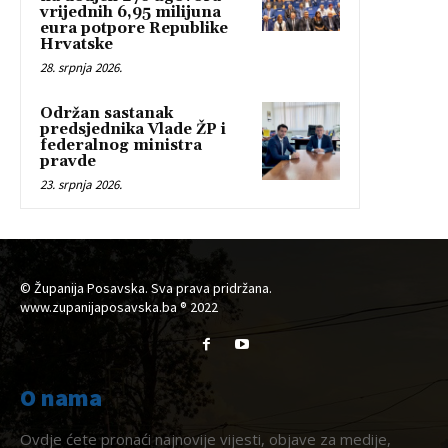
vrijednih 6,95 milijuna
eura potpore Republike
Hrvatske
28. srpnja 2026.
Održan sastanak
predsjednika Vlade ŽP i
federalnog ministra
pravde
23. srpnja 2026.
© Županija Posavska. Sva prava pridržana.
www.zupanijaposavska.ba ® 2022
O nama
Ovdje ćete pronaći najnovije vijesti, objave za medije,