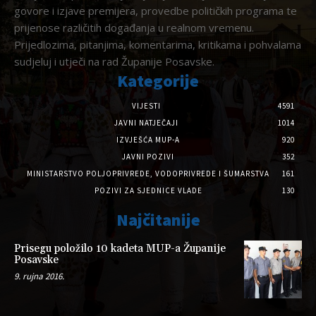
govore i izjave premijera, provedbe političkih programa te
prijenose različitih događanja u realnom vremenu.
Prijedlozima, pitanjima, komentarima, kritikama i pohvalama
sudjeluj i utječi na rad Županije Posavske.
Kategorije
VIJESTI
4591
JAVNI NATJEČAJI
1014
IZVJEŠĆA MUP-A
920
JAVNI POZIVI
352
MINISTARSTVO POLJOPRIVREDE, VODOPRIVREDE I ŠUMARSTVA
161
POZIVI ZA SJEDNICE VLADE
130
Najčitanije
Prisegu položilo 10 kadeta MUP-a Županije
Posavske
9. rujna 2016.