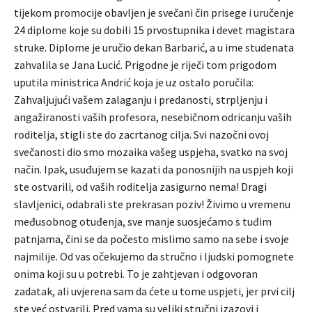
tijekom promocije obavljen je svečani čin prisege i uručenje
24 diplome koje su dobili 15 prvostupnika i devet magistara
struke. Diplome je uručio dekan Barbarić, a u ime studenata
zahvalila se Jana Lucić. Prigodne je riječi tom prigodom
uputila ministrica Andrić koja je uz ostalo poručila:
Zahvaljujući vašem zalaganju i predanosti, strpljenju i
angažiranosti vaših profesora, nesebičnom odricanju vaših
roditelja, stigli ste do zacrtanog cilja. Svi nazočni ovoj
svečanosti dio smo mozaika vašeg uspjeha, svatko na svoj
način. Ipak, usuđujem se kazati da ponosnijih na uspjeh koji
ste ostvarili, od vaših roditelja zasigurno nema! Dragi
slavljenici, odabrali ste prekrasan poziv! Živimo u vremenu
međusobnog otuđenja, sve manje suosjećamo s tuđim
patnjama, čini se da počesto mislimo samo na sebe i svoje
najmilije. Od vas očekujemo da stručno i ljudski pomognete
onima koji su u potrebi. To je zahtjevan i odgovoran
zadatak, ali uvjerena sam da ćete u tome uspjeti, jer prvi cilj
ste već ostvarili. Pred vama su veliki stručni izazovi i