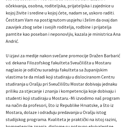
očekivanja, osobna, roditeljska, prijateljska i zajednice u
kojoj živite i sredine u kojoj ćete, nadam se, uskoro raditi.
Čestitam Vam na postignutom uspjehu i želim da ovaj dan
zauvijek zbog sebe i svojih roditelja, rodbine i prijatelja
pamtite kao poseban i neponovljiv, kazala je ministrica Ana
Andrić.
U izjavi za medije nakon svečane promocije Dražen Barbarić
v.d. dekana Filozofskog fakulteta Sveučilišta u Mostaru
naglasio je odličnu suradnju fakulteta sa županijskim
vlastima te da mladi koji studiraju u dislociranom Centru
studiranja u Orašju pri Sveučilištu Mostar dobivaju jednaku
priliku za stjecanje i znanja i kompetencija koje dobivaju i
studenti koji studiraju u Mostaru.-Mi izvodimo naš program
na način da profesori, što iz Republike Hrvatske, a što iz
Mostara, dolaze i odrađuju predavanja u Orašju istog
studijskog programa. Kvaliteta je praktički na istoj razini,
kompetencije znanja, diplome su potpuno ekvivalentne