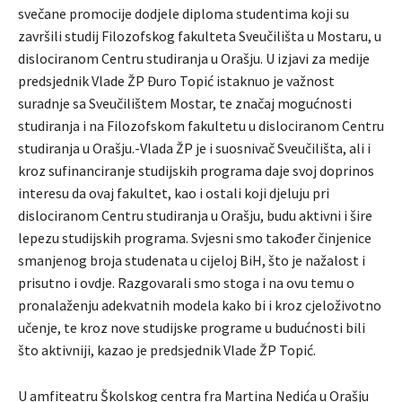
svečane promocije dodjele diploma studentima koji su
završili studij Filozofskog fakulteta Sveučilišta u Mostaru, u
dislociranom Centru studiranja u Orašju. U izjavi za medije
predsjednik Vlade ŽP Đuro Topić istaknuo je važnost
suradnje sa Sveučilištem Mostar, te značaj mogućnosti
studiranja i na Filozofskom fakultetu u dislociranom Centru
studiranja u Orašju.-Vlada ŽP je i suosnivač Sveučilišta, ali i
kroz sufinanciranje studijskih programa daje svoj doprinos
interesu da ovaj fakultet, kao i ostali koji djeluju pri
dislociranom Centru studiranja u Orašju, budu aktivni i šire
lepezu studijskih programa. Svjesni smo također činjenice
smanjenog broja studenata u cijeloj BiH, što je nažalost i
prisutno i ovdje. Razgovarali smo stoga i na ovu temu o
pronalaženju adekvatnih modela kako bi i kroz cjeloživotno
učenje, te kroz nove studijske programe u budućnosti bili
što aktivniji, kazao je predsjednik Vlade ŽP Topić.
U amfiteatru Školskog centra fra Martina Nedića u Orašju