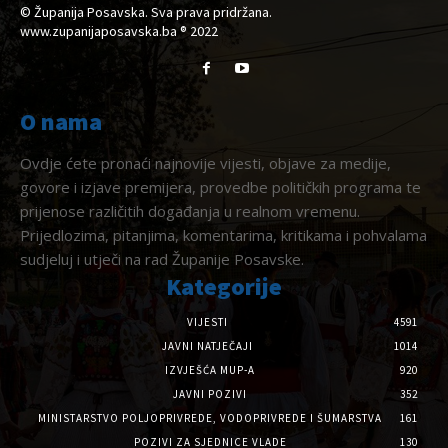
© Županija Posavska. Sva prava pridržana.
www.zupanijaposavska.ba ® 2022
O nama
Ovdje ćete pronaći najnovije vijesti, objave za medije,
govore i izjave premijera, provedbe političkih programa te
prijenose različitih događanja u realnom vremenu.
Prijedlozima, pitanjima, komentarima, kritikama i pohvalama
sudjeluj i utječi na rad Županije Posavske.
Kategorije
VIJESTI
4591
JAVNI NATJEČAJI
1014
IZVJEŠĆA MUP-A
920
JAVNI POZIVI
352
MINISTARSTVO POLJOPRIVREDE, VODOPRIVREDE I ŠUMARSTVA
161
POZIVI ZA SJEDNICE VLADE
130