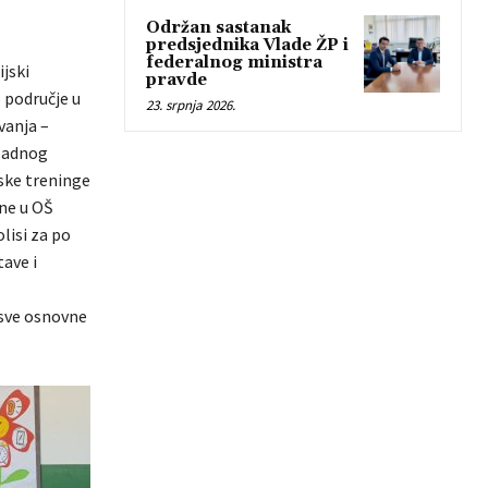
Održan sastanak
predsjednika Vlade ŽP i
federalnog ministra
ijski
pravde
 područje u
23. srpnja 2026.
vanja –
apadnog
jske treninge
ane u OŠ
lisi za po
tave i
 sve osnovne