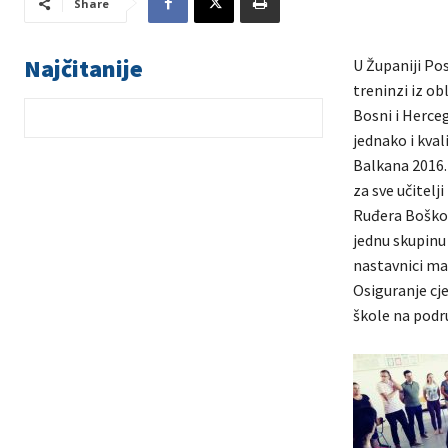
Share
Najčitanije
U Županiji Pos
treninzi iz ob
Bosni i Herceg
jednako i kva
Balkana 2016.-
za sve učitelj
Ruđera Boškovi
jednu skupinu 
nastavnici mat
Osiguranje cj
škole na podr