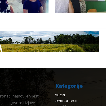
Kategorije
onaći najnovije vijesti,
VIJESTI
JAVNI NATJEČAJI
dije, govore i izjave