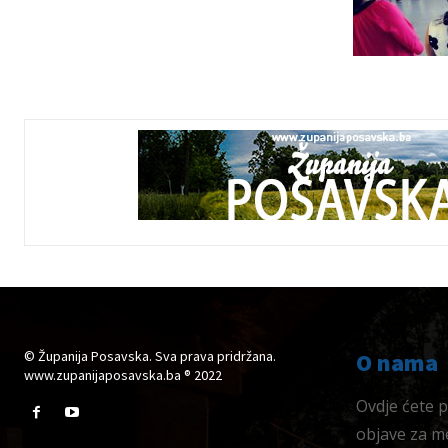
© Županija Posavska. Sva prava pridržana.
O nama
www.zupanijaposavska.ba ® 2022
Ovdje ćete pr
objave za me