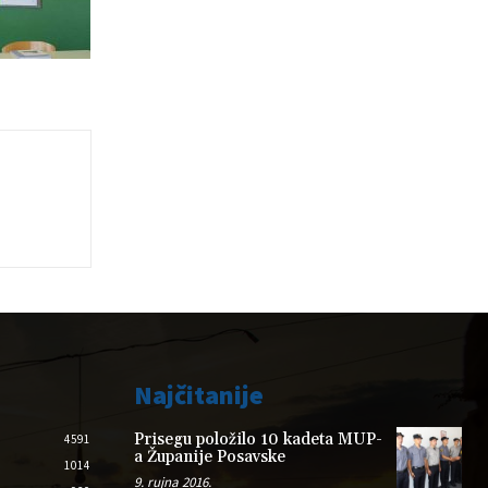
Najčitanije
Prisegu položilo 10 kadeta MUP-
4591
a Županije Posavske
1014
9. rujna 2016.