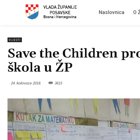
Naslovnica
O Ž
VIJESTI
Save the Children pr
škola u ŽP
24. kolovoza 2018.
3615