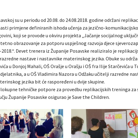
avskoj su u periodu od 20.08. do 24.08.2018. godine održani replikac
lasti primjene definiranih ishoda učenja za jezično-komunikacijsko
ovini, koji se provode u okviru projekta „Jačanje socijalnog uključi
litetno obrazovanje za potporu uspješnog razvoja djece sjeveroz
2018.“. Devet trenera iz Županije Posavske realiziralo je replikaci
i razredne nastave i nastavnike materinskog jezika. Obuke su održ
ća u Donjoj Mahali, OŠ Orašje u Orašju i OŠ fra Ilije Starčevića u To
djelatnika, a u OŠ Vladimira Nazora u Odžaku učitelji razredne nas
erinskog jezika bit će raspoređeni u dvije skupine.
elokupne tehničke potpore za provedbu replikacijskih treninga za
učju Županije Posavske osigurao je Save the Children.