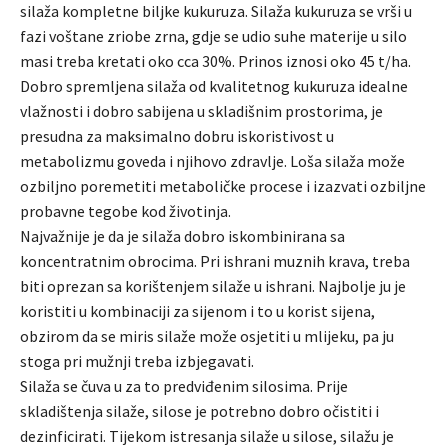
silaža kompletne biljke kukuruza. Silaža kukuruza se vrši u
fazi voštane zriobe zrna, gdje se udio suhe materije u silo
masi treba kretati oko cca 30%. Prinos iznosi oko 45 t/ha.
Dobro spremljena silaža od kvalitetnog kukuruza idealne
vlažnosti i dobro sabijena u skladišnim prostorima, je
presudna za maksimalno dobru iskoristivost u
metabolizmu goveda i njihovo zdravlje. Loša silaža može
ozbiljno poremetiti metaboličke procese i izazvati ozbiljne
probavne tegobe kod životinja.
Najvažnije je da je silaža dobro iskombinirana sa
koncentratnim obrocima. Pri ishrani muznih krava, treba
biti oprezan sa korištenjem silaže u ishrani. Najbolje ju je
koristiti u kombinaciji za sijenom i to u korist sijena,
obzirom da se miris silaže može osjetiti u mlijeku, pa ju
stoga pri mužnji treba izbjegavati.
Silaža se čuva u za to predviđenim silosima. Prije
skladištenja silaže, silose je potrebno dobro očistiti i
dezinficirati. Tijekom istresanja silaže u silose, silažu je