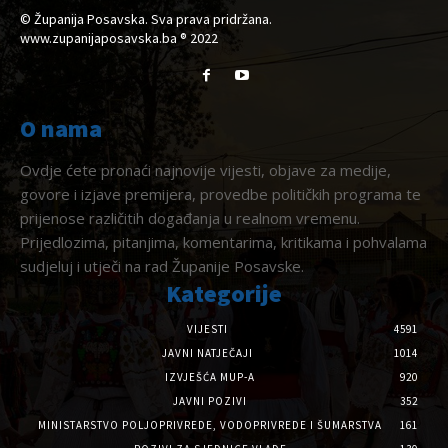
© Županija Posavska. Sva prava pridržana.
www.zupanijaposavska.ba ® 2022
O nama
Ovdje ćete pronaći najnovije vijesti, objave za medije,
govore i izjave premijera, provedbe političkih programa te
prijenose različitih događanja u realnom vremenu.
Prijedlozima, pitanjima, komentarima, kritikama i pohvalama
sudjeluj i utječi na rad Županije Posavske.
Kategorije
VIJESTI
4591
JAVNI NATJEČAJI
1014
IZVJEŠĆA MUP-A
920
JAVNI POZIVI
352
MINISTARSTVO POLJOPRIVREDE, VODOPRIVREDE I ŠUMARSTVA
161