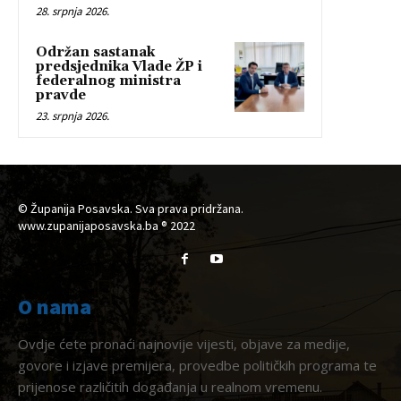
28. srpnja 2026.
Održan sastanak
predsjednika Vlade ŽP i
federalnog ministra
pravde
23. srpnja 2026.
© Županija Posavska. Sva prava pridržana.
www.zupanijaposavska.ba ® 2022
O nama
Ovdje ćete pronaći najnovije vijesti, objave za medije,
govore i izjave premijera, provedbe političkih programa te
prijenose različitih događanja u realnom vremenu.