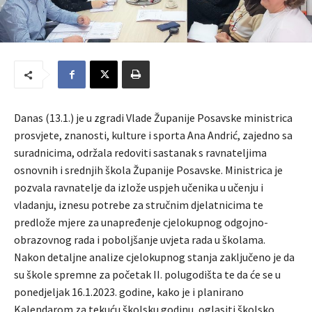
Danas (13.1.) je u zgradi Vlade Županije Posavske ministrica
prosvjete, znanosti, kulture i sporta Ana Andrić, zajedno sa
suradnicima, održala redoviti sastanak s ravnateljima
osnovnih i srednjih škola Županije Posavske. Ministrica je
pozvala ravnatelje da izlože uspjeh učenika u učenju i
vladanju, iznesu potrebe za stručnim djelatnicima te
predlože mjere za unapređenje cjelokupnog odgojno-
obrazovnog rada i poboljšanje uvjeta rada u školama.
Nakon detaljne analize cjelokupnog stanja zaključeno je da
su škole spremne za početak II. polugodišta te da će se u
ponedjeljak 16.1.2023. godine, kako je i planirano
Kalendarom za tekuću školsku godinu, oglasiti školsko