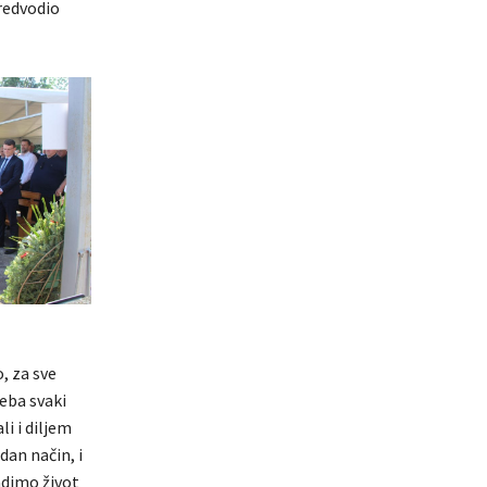
predvodio
, za sve
reba svaki
i i diljem
dan način, i
adimo život