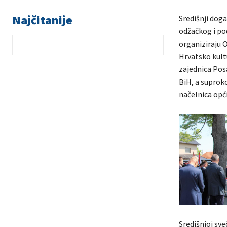
Najčitanije
Središnji doga
odžačkog i pod
organiziraju O
Hrvatsko kult
zajednica Pos
BiH, a suproko
načelnica opć
Središnjoj sve