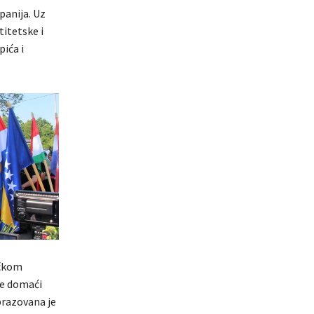
upanija. Uz
titetske i
pića i
ičkom
je domaći
brazovana je