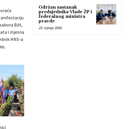
Održan sastanak
poraća
predsjednika Vlade ŽP i
federalnog ministra
Manifestaciju
pravde
 sabora BiH,
23. srpnja 2026.
ata i mjesna
jednik HNS-a
ap,
nici