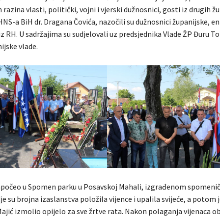
h razina vlasti, politički, vojni i vjerski dužnosnici, gosti iz drugih ž
NS-a BiH dr. Dragana Čovića, nazočili su dužnosnici županijske, en
iz RH. U sadržajima su sudjelovali uz predsjednika Vlade ŽP Đuru To
ijske vlade.
apočeo u Spomen parku u Posavskoj Mahali, izgrađenom spomen
 su brojna izaslanstva položila vijence i upalila svijeće, a potom 
ajić izmolio opijelo za sve žrtve rata. Nakon polaganja vijenaca o