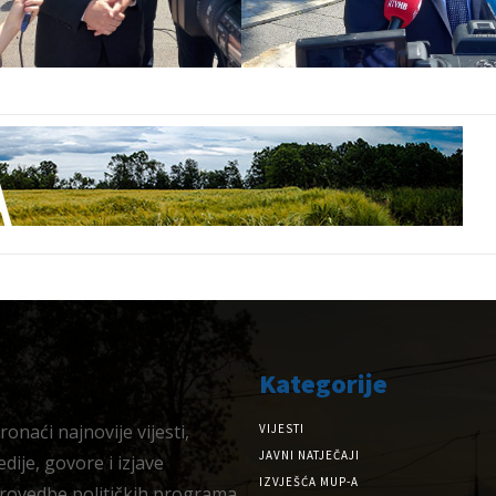
Kategorije
onaći najnovije vijesti,
VIJESTI
JAVNI NATJEČAJI
dije, govore i izjave
IZVJEŠĆA MUP-A
provedbe političkih programa