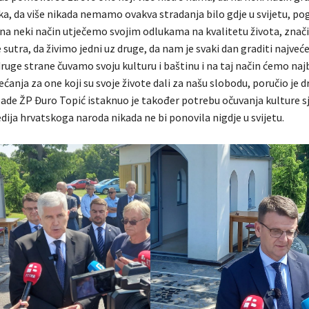
eka, da više nikada nemamo ovakva stradanja bilo gdje u svijetu, p
na neki način utječemo svojim odlukama na kvalitetu života, znači
sutra, da živimo jedni uz druge, da nam je svaki dan graditi najveć
 druge strane čuvamo svoju kulturu i baštinu i na taj način ćemo najb
ećanja za one koji su svoje živote dali za našu slobodu, poručio je dr
lade ŽP Đuro Topić istaknuo je također potrebu očuvanja kulture s
dija hrvatskoga naroda nikada ne bi ponovila nigdje u svijetu.