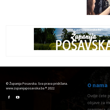
© Županija Posavska. Sva prava pridržana.
O nama
www.zupanijaposavska.ba ® 2022
Ovdje ćete pr
objave za me
premijera, 