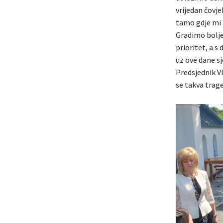
vrijedan čovj
tamo gdje mi 
Gradimo bolje 
prioritet, a s
uz ove dane sj
Predsjednik V
se takva trage