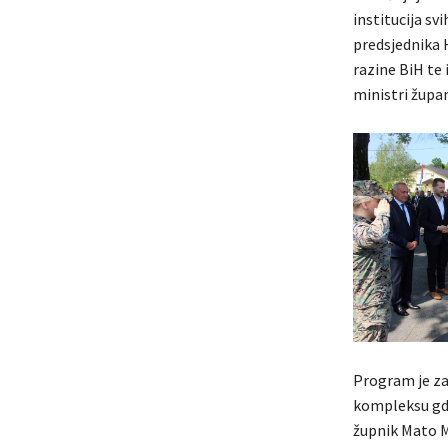
institucija svi
predsjednika H
razine BiH te 
ministri župan
Program je z
kompleksu gdje
župnik Mato M