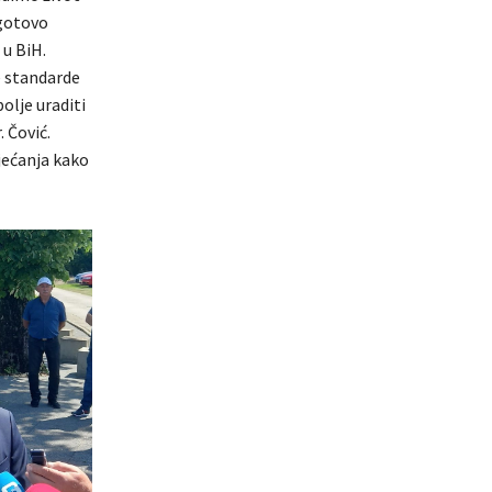
ogotovo
 u BiH.
e standarde
olje uraditi
. Čović.
jećanja kako