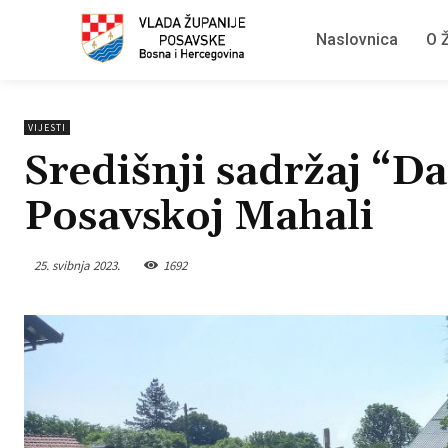
Naslovnica
O Ž
VIJESTI
Središnji sadržaj “D
Posavskoj Mahali
25. svibnja 2023.
1692