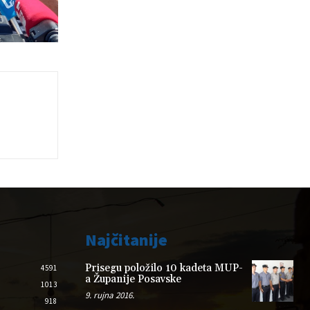
Najčitanije
Prisegu položilo 10 kadeta MUP-
4591
a Županije Posavske
1013
9. rujna 2016.
918