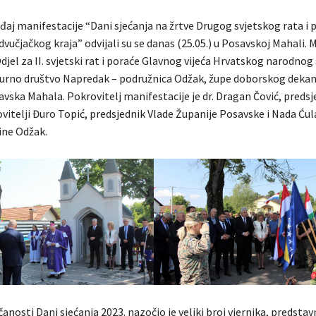
đaj manifestacije “Dani sjećanja na žrtve Drugog svjetskog rata i 
vučjačkog kraja” odvijali su se danas (25.05.) u Posavskoj Mahali. 
djel za II. svjetski rat i poraće Glavnog vijeća Hrvatskog narodnog
urno društvo Napredak – podružnica Odžak, župe doborskog dekan
avska Mahala. Pokrovitelj manifestacije je dr. Dragan Čović, preds
vitelji Đuro Topić, predsjednik Vlade Županije Posavske i Nada Ćul
ine Odžak.
čanosti Dani sjećanja 2023. nazočio je veliki broj vjernika, predstav