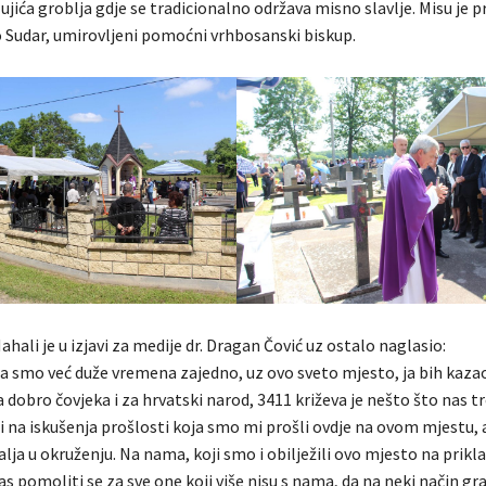
ujića groblja gdje se tradicionalno održava misno slavlje. Misu je 
o Sudar, umirovljeni pomoćni vrhbosanski biskup.
hali je u izjavi za medije dr. Dragan Čović uz ostalo naglasio:
da smo već duže vremena zajedno, uz ovo sveto mjesto, ja bih kazao
a dobro čovjeka i za hrvatski narod, 3411 križeva je nešto što nas t
 na iskušenja prošlosti koja smo mi prošli ovdje na ovom mjestu, al
lja u okruženju. Na nama, koji smo i obilježili ovo mjesto na prikla
 pomoliti se za sve one koji više nisu s nama, da na neki način gr