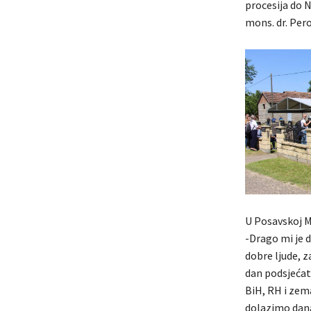
procesija do N
mons. dr. Per
U Posavskoj Ma
-Drago mi je 
dobre ljude, z
dan podsjećati
BiH, RH i zema
dolazimo danas