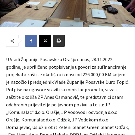
U Vladi Županije Posavske u Orašju danas, 28.11.2022.
godine, je upriličeno potpisivanje ugovori za sufinanciranje
projekata zaštite okoliša u iznosu od 226.000,00 KM kojem
je nazočio i predsjednik Vlade Županije Posavske Đuro Topić.
Potpise na ugovore stavili su ministar prometa, veza i
zaštite okoliša ŽP Anes Osmanović, te predstavnici osam
odabranih prijavitelja po javnom pozivu, a to su: JP
„Komunalac“ d.o.o. Orašje, JP Vodovod i odvodnja d.o.o.
Orašje, Komunalac d.o.o. Odžak, JP Vodokom d.o.o.
Domaljevac, Uslužni obrt Zeleni planet Green planet Odžak,
„Eco Line“ d.o.o. Donja Mahala, DPP Lipa Odžak i Udruga za