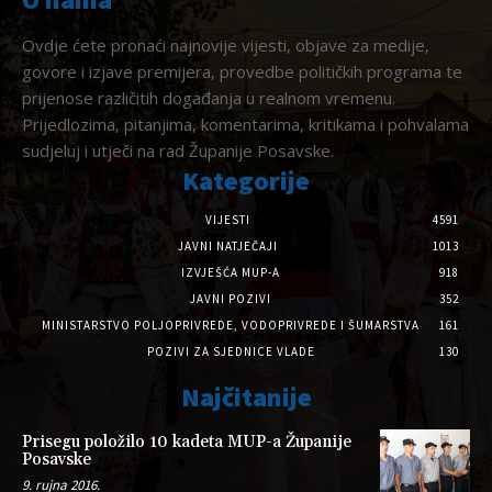
Ovdje ćete pronaći najnovije vijesti, objave za medije,
govore i izjave premijera, provedbe političkih programa te
prijenose različitih događanja u realnom vremenu.
Prijedlozima, pitanjima, komentarima, kritikama i pohvalama
sudjeluj i utječi na rad Županije Posavske.
Kategorije
VIJESTI
4591
JAVNI NATJEČAJI
1013
IZVJEŠĆA MUP-A
918
JAVNI POZIVI
352
MINISTARSTVO POLJOPRIVREDE, VODOPRIVREDE I ŠUMARSTVA
161
POZIVI ZA SJEDNICE VLADE
130
Najčitanije
Prisegu položilo 10 kadeta MUP-a Županije
Posavske
9. rujna 2016.