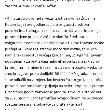
zaštitu prirode i okoliša Odžak.
-Ministarstvo prometa, veza i zaštite okoliša Županije
Posavske je i ove godine uspjelo osigurati sredstva
poduzećima i udrugama koje u svojim aktivnostima imaju
pripremljene projekte zaštite okoliša. Sredstva su
osigurana iz namjenskih prihoda koje fizičke i pravne osobe
plaćaju prilikom registracije motornih vozila, te se kao
namjenska sredstva vraćaju građanima, udrugama i javnim
poduzećima za realizaciju njihovih projekata, a sukladno
kriterijima i namjeni iskazanim u Javnom pozivu. Nedavno
smo kroz javni poziv dodijelili 50.000,00 KM građanima koji
su se odlučili na zamjenu kotlova na čvrsto gorivo ekološki
prihvatljivim sustavima grijanja na pelet i toplinske pumpe.
U narednoj godini također se planira izdvojiti u Proračunu
za 2023. godinu iznos približan ovogodišnjem, te pozivamo
sve zainteresirane subjekte da prate aktivnosti