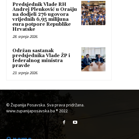
Predsjednik Vlade RH
Andrej Plenković u Orašju
na dodjeli 276 ugovora
vrijednih 6,95 milijuna
eura potpore Republike
Hrvatske
28. srpnja 2026.
Održan sastanak
predsjednika Vlade ŽP i
federalnog ministra
pravde
23. srpnja 2026.
© Županija Posavska. Sva prava pridržana.
www.zupanijaposavska.ba ® 2022
O nama