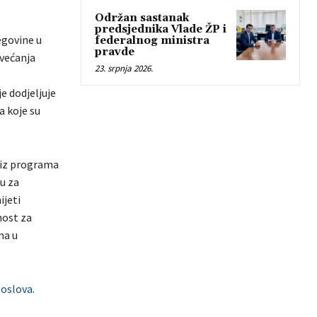
Održan sastanak
predsjednika Vlade ŽP i
egovine u
federalnog ministra
pravde
ovećanja
23. srpnja 2026.
e dodjeljuje
a koje su
e iz programa
u za
ijeti
nost za
ma u
poslova
.