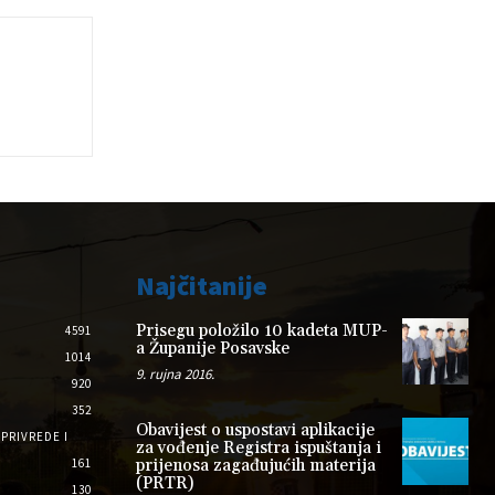
Najčitanije
Prisegu položilo 10 kadeta MUP-
4591
a Županije Posavske
1014
9. rujna 2016.
920
352
Obavijest o uspostavi aplikacije
PRIVREDE I
za vođenje Registra ispuštanja i
161
prijenosa zagađujućih materija
(PRTR)
130