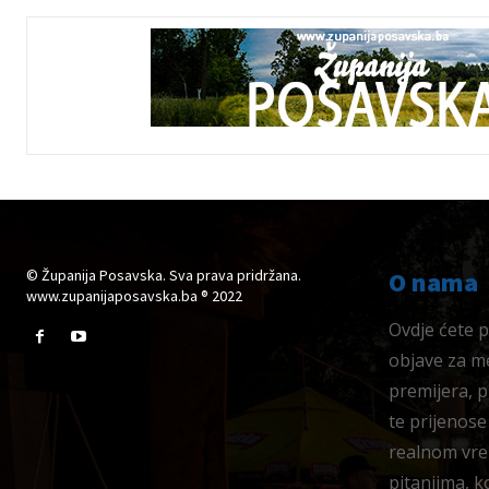
© Županija Posavska. Sva prava pridržana.
O nama
www.zupanijaposavska.ba ® 2022
Ovdje ćete pr
objave za me
premijera, 
te prijenose
realnom vre
pitanjima, k