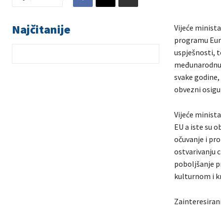
Najčitanije
Vijeće minista
programu Euro
uspješnosti, t
međunarodnu ku
svake godine,
obvezni osigur
Vijeće minista
EU a iste su o
očuvanje i pro
ostvarivanju c
poboljšanje p
kulturnom i k
Zainteresirani