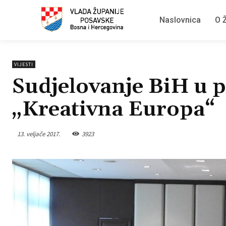
Naslovnica
O Ž
VIJESTI
Sudjelovanje BiH u 
„Kreativna Europa“
13. veljače 2017.
3923