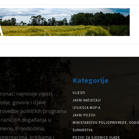
Kategorije
onaći najnovije vijesti,
VIJESTI
JAVNI NATJEČAJI
dije, govore i izjave
IZVJEŠĆA MUP-A
provedbe političkih programa
JAVNI POZIVI
 različitih događanja u
MINISTARSTVO POLJOPRIVREDE, VODO
menu. Prijedlozima,
ŠUMARSTVA
omentarima, kritikama i
POZIVI ZA SJEDNICE VLADE