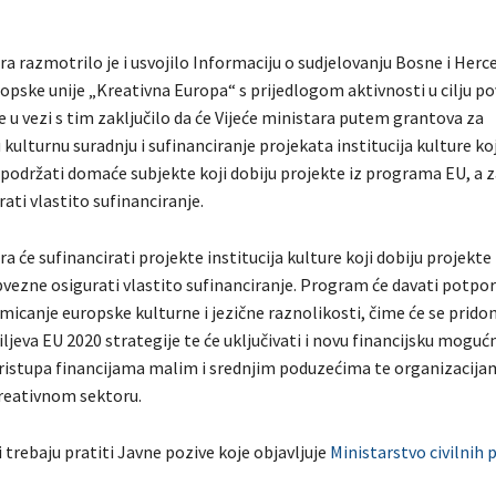
ra razmotrilo je i usvojilo Informaciju o sudjelovanju Bosne i Herc
pske unije „Kreativna Europa“ s prijedlogom aktivnosti u cilju p
e u vezi s tim zaključilo da će Vijeće ministara putem grantova za
lturnu suradnju i sufinanciranje projekata institucija kulture koj
 podržati domaće subjekte koji dobiju projekte iz programa EU, a z
ati vlastito sufinanciranje.
ra će sufinancirati projekte institucija kulture koji dobiju projekt
bvezne osigurati vlastito sufinanciranje. Program će davati potpor
micanje europske kulturne i jezične raznolikosti, čime će se pridon
iljeva EU 2020 strategije te će uključivati i novu financijsku moguć
ristupa financijama malim i srednjim poduzećima te organizacija
reativnom sektoru.
 trebaju pratiti Javne pozive koje objavljuje
Ministarstvo civilnih 