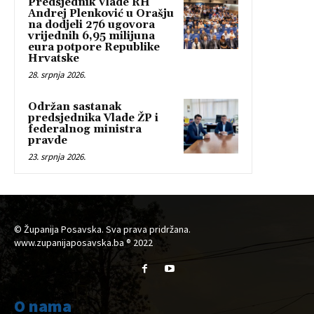
Predsjednik Vlade RH
Andrej Plenković u Orašju
na dodjeli 276 ugovora
vrijednih 6,95 milijuna
eura potpore Republike
Hrvatske
28. srpnja 2026.
Održan sastanak
predsjednika Vlade ŽP i
federalnog ministra
pravde
23. srpnja 2026.
© Županija Posavska. Sva prava pridržana.
www.zupanijaposavska.ba ® 2022
O nama