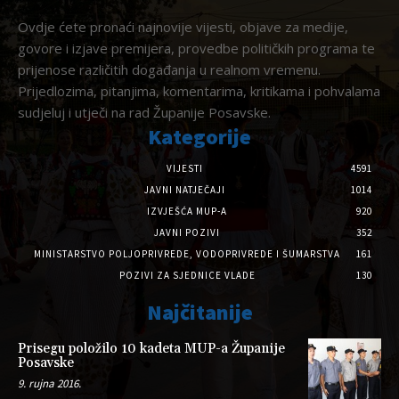
Ovdje ćete pronaći najnovije vijesti, objave za medije,
govore i izjave premijera, provedbe političkih programa te
prijenose različitih događanja u realnom vremenu.
Prijedlozima, pitanjima, komentarima, kritikama i pohvalama
sudjeluj i utječi na rad Županije Posavske.
Kategorije
VIJESTI
4591
JAVNI NATJEČAJI
1014
IZVJEŠĆA MUP-A
920
JAVNI POZIVI
352
MINISTARSTVO POLJOPRIVREDE, VODOPRIVREDE I ŠUMARSTVA
161
POZIVI ZA SJEDNICE VLADE
130
Najčitanije
Prisegu položilo 10 kadeta MUP-a Županije
Posavske
9. rujna 2016.