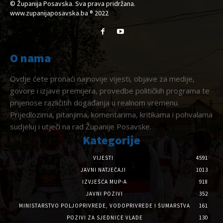
© Županija Posavska. Sva prava pridržana.
www.zupanijaposavska.ba ® 2022
O nama
Ovdje ćete pronaći najnovije vijesti, objave za medije,
govore i izjave premijera, provedbe političkih programa te
prijenose različitih događanja u realnom vremenu.
Prijedlozima, pitanjima, komentarima, kritikama i pohvalama
sudjeluj i utječi na rad Županije Posavske.
Kategorije
VIJESTI
4591
JAVNI NATJEČAJI
1013
IZVJEŠĆA MUP-A
918
JAVNI POZIVI
352
MINISTARSTVO POLJOPRIVREDE, VODOPRIVREDE I ŠUMARSTVA
161
POZIVI ZA SJEDNICE VLADE
130