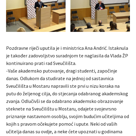
Pozdravne riječi uputila je i ministrica Ana Andrić. Istaknula
je također zadovoljstvo suradnjom te naglasila da Vlada ŽP
kontinuirano prati rad Sveučilišta.
-Vaše akademsko putovanje, dragi studenti, započinje
danas. Odlukom da studirate na jednoj od sastavnica
Sveučilišta u Mostaru napravili ste prvi u nizu koraka na
putu do željenog cilja, do stjecanja odabranog akademskog
zvanja. Odlučivši se da odabrano akademsko obrazovanje
steknete na Sveučilištu u Mostaru, odajete svojevrsno
priznanje nastavnom osoblju, svojim budućim učiteljima od
kojih s pravom očekujete pomoć i upute. Neki od vaših
učitelja danas su ovdje, a neke ćete upoznati u godinama