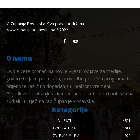
© Županija Posavska. Sva prava pridržana.
www.zupanijaposavska.ba ® 2022
O nama
Ovdje ćete pronaći najnovije vijesti, objave za medije,
govore i izjave premijera, provedbe političkih programa te
prijenose različitih događanja u realnom vremenu.
Prijedlozima, pitanjima, komentarima, kritikama i pohvalama
sudjeluj i utječi na rad Županije Posavske.
Kategorije
VIJESTI
4591
JAVNI NATJEČAJI
1014
IZVJEŠĆA MUP-A
920