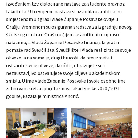
izvođenjem tzv. dislocirane nastave za studente pravnog
fakulteta. U to vrijeme nastava se izvodila u amfiteatru
smještenom u zgradi Vlade Županije Posavske ovdje u
Orašju. Vremenom su osigurana sredstva za izgradnju novog
školskog centra u Orašju u čijem se amfiteatru upravo
nalazimo, a Vlada Županije Posavske financijski prati i
pomaže rad Sveučilišta. Sveučilište i Vlada realizirat će svoje
obveze, a na vama je, dragi brucoši, da preuzmete i
ostvarite svoje obveze, da učite, obrazujete se i
nezaustavljivo ostvarujete svoje ciljeve u akademskom
smislu. U ime Vlade Županije Posavske i svoje osobno ime
želim vam sretan početak nove akademske 2020./2021.
godine, kazala je ministrica Andrić.