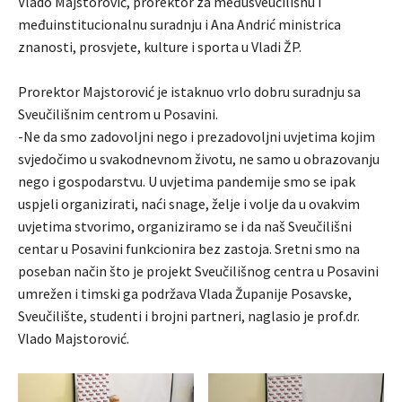
Vlado Majstorović, prorektor za međusveučilišnu i
međuinstitucionalnu suradnju i Ana Andrić ministrica
znanosti, prosvjete, kulture i sporta u Vladi ŽP.
Prorektor Majstorović je istaknuo vrlo dobru suradnju sa
Sveučilišnim centrom u Posavini.
-Ne da smo zadovoljni nego i prezadovoljni uvjetima kojim
svjedočimo u svakodnevnom životu, ne samo u obrazovanju
nego i gospodarstvu. U uvjetima pandemije smo se ipak
uspjeli organizirati, naći snage, želje i volje da u ovakvim
uvjetima stvorimo, organiziramo se i da naš Sveučilišni
centar u Posavini funkcionira bez zastoja. Sretni smo na
poseban način što je projekt Sveučilišnog centra u Posavini
umrežen i timski ga podržava Vlada Županije Posavske,
Sveučilište, studenti i brojni partneri, naglasio je prof.dr.
Vlado Majstorović.