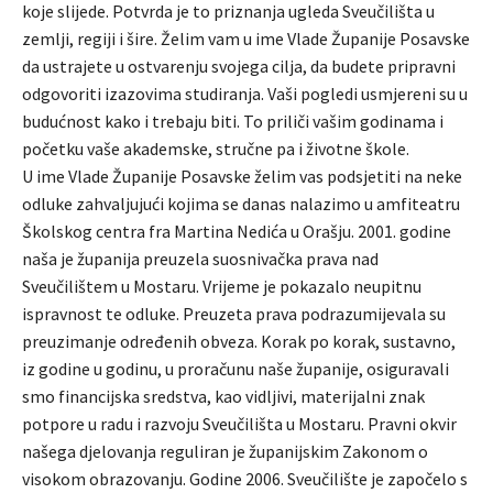
koje slijede. Potvrda je to priznanja ugleda Sveučilišta u
zemlji, regiji i šire. Želim vam u ime Vlade Županije Posavske
da ustrajete u ostvarenju svojega cilja, da budete pripravni
odgovoriti izazovima studiranja. Vaši pogledi usmjereni su u
budućnost kako i trebaju biti. To priliči vašim godinama i
početku vaše akademske, stručne pa i životne škole.
U ime Vlade Županije Posavske želim vas podsjetiti na neke
odluke zahvaljujući kojima se danas nalazimo u amfiteatru
Školskog centra fra Martina Nedića u Orašju. 2001. godine
naša je županija preuzela suosnivačka prava nad
Sveučilištem u Mostaru. Vrijeme je pokazalo neupitnu
ispravnost te odluke. Preuzeta prava podrazumijevala su
preuzimanje određenih obveza. Korak po korak, sustavno,
iz godine u godinu, u proračunu naše županije, osiguravali
smo financijska sredstva, kao vidljivi, materijalni znak
potpore u radu i razvoju Sveučilišta u Mostaru. Pravni okvir
našega djelovanja reguliran je županijskim Zakonom o
visokom obrazovanju. Godine 2006. Sveučilište je započelo s