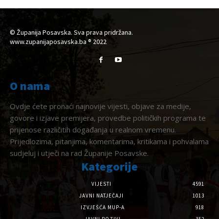
© Županija Posavska. Sva prava pridržana.
www.zupanijaposavska.ba ® 2022
O nama
Ovdje ćete pronaći najnovije vijesti, objave za medije,
govore i izjave premijera, provedbe političkih programa te
prijenose različitih događanja u realnom vremenu.
Prijedlozima, pitanjima, komentarima, kritikama i pohvalama
sudjeluj i utječi na rad Županije Posavske.
Kategorije
VIJESTI
4591
JAVNI NATJEČAJI
1013
IZVJEŠĆA MUP-A
918