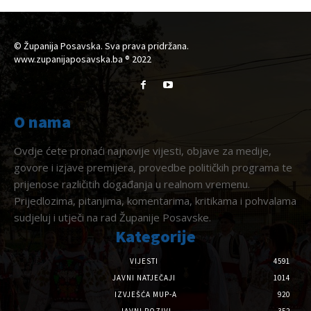
© Županija Posavska. Sva prava pridržana.
www.zupanijaposavska.ba ® 2022
O nama
Ovdje ćete pronaći najnovije vijesti, objave za medije,
govore i izjave premijera, provedbe političkih programa te
prijenose različitih događanja u realnom vremenu.
Prijedlozima, pitanjima, komentarima, kritikama i pohvalama
sudjeluj i utječi na rad Županije Posavske.
Kategorije
VIJESTI
4591
JAVNI NATJEČAJI
1014
IZVJEŠĆA MUP-A
920