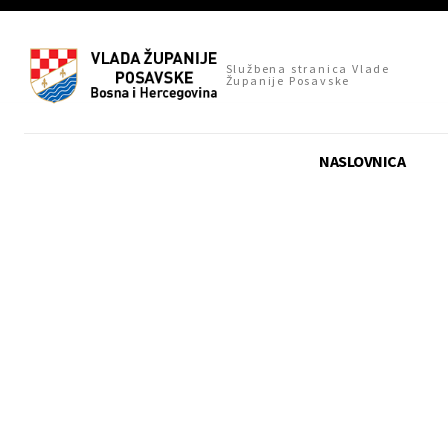
Službena stranica Vlade
Županije Posavske
NASLOVNICA