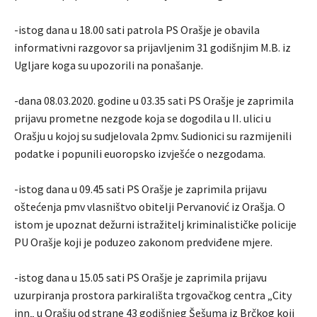
-istog dana u 18.00 sati patrola PS Orašje je obavila
informativni razgovor sa prijavljenim 31 godišnjim M.B. iz
Ugljare koga su upozorili na ponašanje.
-dana 08.03.2020. godine u 03.35 sati PS Orašje je zaprimila
prijavu prometne nezgode koja se dogodila u II. ulici u
Orašju u kojoj su sudjelovala 2pmv. Sudionici su razmijenili
podatke i popunili euoropsko izvješće o nezgodama.
-istog dana u 09.45 sati PS Orašje je zaprimila prijavu
oštećenja pmv vlasništvo obitelji Pervanović iz Orašja. O
istom je upoznat dežurni istražitelj kriminalističke policije
PU Orašje koji je poduzeo zakonom predviđene mjere.
-istog dana u 15.05 sati PS Orašje je zaprimila prijavu
uzurpiranja prostora parkirališta trgovačkog centra „City
inn„ u Orašju od strane 43 godišnjeg Šešuma iz Brčkog koji