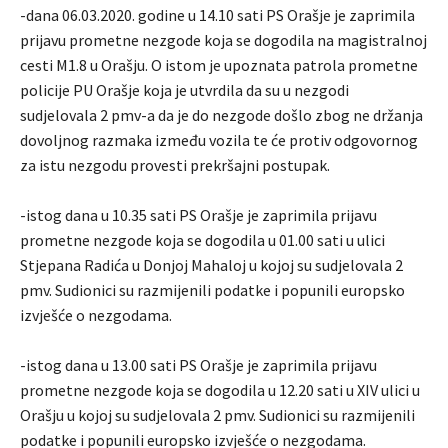
-dana 06.03.2020. godine u 14.10 sati PS Orašje je zaprimila
prijavu prometne nezgode koja se dogodila na magistralnoj
cesti M1.8 u Orašju. O istom je upoznata patrola prometne
policije PU Orašje koja je utvrdila da su u nezgodi
sudjelovala 2 pmv-a da je do nezgode došlo zbog ne držanja
dovoljnog razmaka između vozila te će protiv odgovornog
za istu nezgodu provesti prekršajni postupak.
-istog dana u 10.35 sati PS Orašje je zaprimila prijavu
prometne nezgode koja se dogodila u 01.00 sati u ulici
Stjepana Radića u Donjoj Mahaloj u kojoj su sudjelovala 2
pmv. Sudionici su razmijenili podatke i popunili europsko
izvješće o nezgodama.
-istog dana u 13.00 sati PS Orašje je zaprimila prijavu
prometne nezgode koja se dogodila u 12.20 sati u XIV ulici u
Orašju u kojoj su sudjelovala 2 pmv. Sudionici su razmijenili
podatke i popunili europsko izvješće o nezgodama.