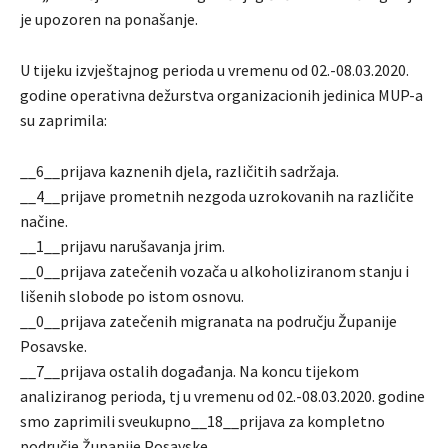
je upozoren na ponašanje.
U tijeku izvještajnog perioda u vremenu od 02.-08.03.2020.
godine operativna dežurstva organizacionih jedinica MUP-a
su zaprimila:
__6__prijava kaznenih djela, različitih sadržaja.
__4__prijave prometnih nezgoda uzrokovanih na različite
načine.
__1__prijavu narušavanja jrim.
__0__prijava zatečenih vozača u alkoholiziranom stanju i
lišenih slobode po istom osnovu.
__0__prijava zatečenih migranata na području Županije
Posavske.
__7__prijava ostalih događanja. Na koncu tijekom
analiziranog perioda, tj u vremenu od 02.-08.03.2020. godine
smo zaprimili sveukupno__18__prijava za kompletno
područje Županije Posavske.