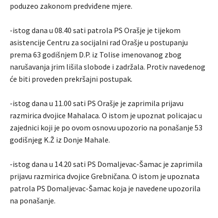
poduzeo zakonom predviđene mjere.
-istog dana u 08.40 sati patrola PS Orašje je tijekom
asistencije Centru za socijalni rad Orašje u postupanju
prema 63 godišnjem D.P. iz Tolise imenovanog zbog
narušavanja jrim lišila slobode i zadržala. Protiv navedenog
će biti proveden prekršajni postupak.
-istog dana u 11.00 sati PS Orašje je zaprimila prijavu
razmirica dvojice Mahalaca. O istom je upoznat policajac u
zajednici koji je po ovom osnovu upozorio na ponašanje 53
godišnjeg K.Ž iz Donje Mahale.
-istog dana u 14.20 sati PS Domaljevac-Šamac je zaprimila
prijavu razmirica dvojice Grebničana. O istom je upoznata
patrola PS Domaljevac-Šamac koja je navedene upozorila
na ponašanje.