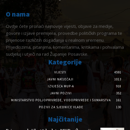
O nama
Ovdje ćete pronaći najnovije vijesti, objave za medije,
govore i izjave premijera, provedbe političkih programa te
prijenose različitih događanja u realnom vremenu.
Prijedlozima, pitanjima, komentarima, kritikama i pohvalama
sudjeluj i utječi na rad Županije Posavske.
Kategorije
VIJESTI
4591
JAVNI NATJEČAJI
1013
IZVJEŠĆA MUP-A
918
JAVNI POZIVI
352
MINISTARSTVO POLJOPRIVREDE, VODOPRIVREDE I ŠUMARSTVA
161
POZIVI ZA SJEDNICE VLADE
130
Najčitanije