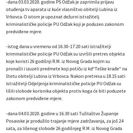
-dana 03.03.2020. godine PS Odžak je zaprimila prijavu
otuđenja tv aparata iz kuće vlasništvo obitelji Lubina iz
Vrbovca. O istom je upoznat dežurni istražitelj
kriminalističke policije PU Odžak koji je poduzeo zakonom
predviđene mjere.
-istog dana u vremenu od 16.30-17.20 sati istražitelji
kriminalističke policije PU Odžak su izvršili pretres objekta
koje koristi 26 godišnji R.M. iz Novog Grada kojim su
pronašli i izuzeli predmete koji potiču iz kd“Teške krađe“ na
štetu obitelji Lubina iz Vrbovca. Nakon pretresa u 18.15 sati
istražitelji Odjeljenja kriminalističke policije PU Odžak su
lišili slobode korisnika objekta protiv koga će biti poduzete
zakonom predviđene mjere.
-dana 04.03.2020. godine u 16.30 sati Tužilaštvo Županije
Posavske je produžilo trajanje mjere zadržavanja, za još 24
sata, za lišenog slobode 26 godišnjeg R.M. iz Novog Grada