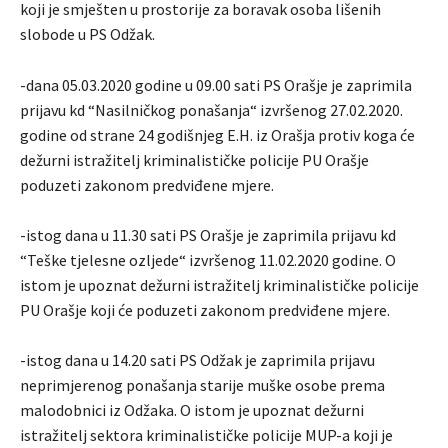
koji je smješten u prostorije za boravak osoba lišenih
slobode u PS Odžak.
-dana 05.03.2020 godine u 09.00 sati PS Orašje je zaprimila
prijavu kd “Nasilničkog ponašanja“ izvršenog 27.02.2020.
godine od strane 24 godišnjeg E.H. iz Orašja protiv koga će
dežurni istražitelj kriminalističke policije PU Orašje
poduzeti zakonom predviđene mjere.
-istog dana u 11.30 sati PS Orašje je zaprimila prijavu kd
“Teške tjelesne ozljede“ izvršenog 11.02.2020 godine. O
istom je upoznat dežurni istražitelj kriminalističke policije
PU Orašje koji će poduzeti zakonom predviđene mjere.
-istog dana u 14.20 sati PS Odžak je zaprimila prijavu
neprimjerenog ponašanja starije muške osobe prema
malodobnici iz Odžaka. O istom je upoznat dežurni
istražitelj sektora kriminalističke policije MUP-a koji je