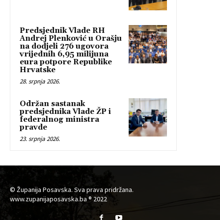
Predsjednik Vlade RH
Andrej Plenković u Orašju
na dodjeli 276 ugovora
vrijednih 6,95 milijuna
eura potpore Republike
Hrvatske
28. srpnja 2026.
Održan sastanak
predsjednika Vlade ŽP i
federalnog ministra
pravde
23. srpnja 2026.
© Županija Posavska. Sva prava pridržana.
www.zupanijaposavska.ba ® 2022