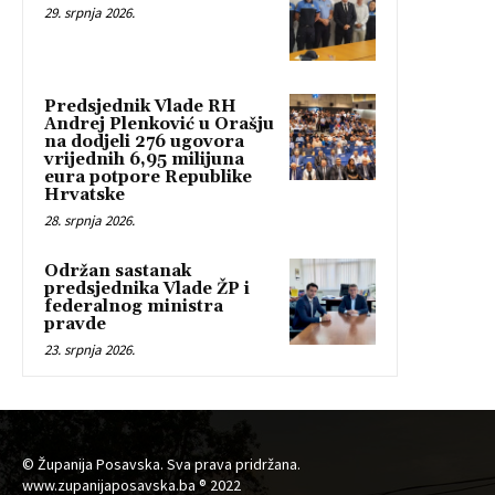
29. srpnja 2026.
Predsjednik Vlade RH
Andrej Plenković u Orašju
na dodjeli 276 ugovora
vrijednih 6,95 milijuna
eura potpore Republike
Hrvatske
28. srpnja 2026.
Održan sastanak
predsjednika Vlade ŽP i
federalnog ministra
pravde
23. srpnja 2026.
© Županija Posavska. Sva prava pridržana.
www.zupanijaposavska.ba ® 2022