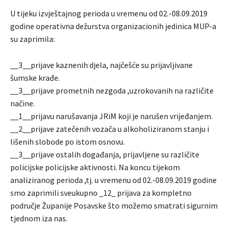
U tijeku izvještajnog perioda u vremenu od 02.-08.09.2019
godine operativna dežurstva organizacionih jedinica MUP-a
su zaprimila:
__3__prijave kaznenih djela, najčešće su prijavljivane
šumske krađe.
__3__prijave prometnih nezgoda ,uzrokovanih na različite
načine.
__1__prijavu narušavanja JRiM koji je narušen vrijeđanjem.
__2__prijave zatečenih vozača u alkoholiziranom stanju i
lišenih slobode po istom osnovu.
__3__prijave ostalih događanja, prijavljene su različite
policijske policijske aktivnosti. Na koncu tijekom
analiziranog perioda ,tj. u vremenu od 02.-08.09.2019 godine
smo zaprimili sveukupno _12_ prijava za kompletno
područje Županije Posavske što možemo smatrati sigurnim
tjednom iza nas.