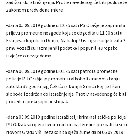
zadržan do istrežnjenja. Protiv navedenog će biti poduzete
zakonom predviđene mjere.
-dana 05.09.2019 godine u 12.25 sati PS Orašje je zaprimila
prijavu prometne nezgode koja se dogodila u 11.30 sati u
Franjevačkoj ulici u Donjoj Mahaloj. U istoj su sudjelovala 2
pmv. Vozači su razmijenili podatke i popunili europsko
izvješće o nezgodama.
-dana 06.09.2019 godine u 01.25 sati patrola prometne
policije PU Orašje je prometu u alkoholiziranom stanju
zatekla 39 godišnjeg Čekića iz Donjih Srnica koji je lišen
slobode i zadržan do istrežnjenja. Protiv navedenog će biti
proveden prekršajni postupak.
-dana 03.09.2019 godine istražitelji kriminalističke policije
PU Odžak su operativnim radom na terenu spoznali da se u
Novom Gradu vrši nezakonita sječa šume da bi 06.09.2019