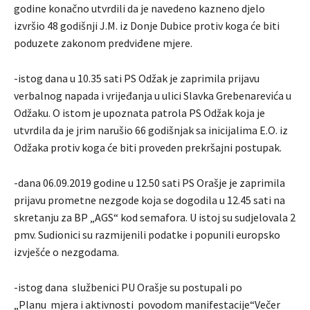
godine konačno utvrdili da je navedeno kazneno djelo
izvršio 48 godišnji J.M. iz Donje Dubice protiv koga će biti
poduzete zakonom predviđene mjere.
-istog dana u 10.35 sati PS Odžak je zaprimila prijavu
verbalnog napada i vrijeđanja u ulici Slavka Grebenarevića u
Odžaku. O istom je upoznata patrola PS Odžak koja je
utvrdila da je jrim narušio 66 godišnjak sa inicijalima E.O. iz
Odžaka protiv koga će biti proveden prekršajni postupak.
-dana 06.09.2019 godine u 12.50 sati PS Orašje je zaprimila
prijavu prometne nezgode koja se dogodila u 12.45 sati na
skretanju za BP „AGS“ kod semafora. U istoj su sudjelovala 2
pmv. Sudionici su razmijenili podatke i popunili europsko
izvješće o nezgodama.
-istog dana službenici PU Orašje su postupali po
„Planu mjera i aktivnosti povodom manifestacije“Večer