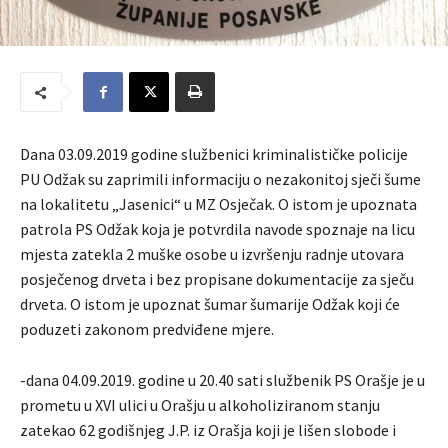
Dana 03.09.2019 godine službenici kriminalističke policije
PU Odžak su zaprimili informaciju o nezakonitoj sječi šume
na lokalitetu „Jasenici“ u MZ Osječak. O istom je upoznata
patrola PS Odžak koja je potvrdila navode spoznaje na licu
mjesta zatekla 2 muške osobe u izvršenju radnje utovara
posječenog drveta i bez propisane dokumentacije za sječu
drveta. O istom je upoznat šumar šumarije Odžak koji će
poduzeti zakonom predviđene mjere.
-dana 04.09.2019. godine u 20.40 sati službenik PS Orašje je u
prometu u XVI ulici u Orašju u alkoholiziranom stanju
zatekao 62 godišnjeg J.P. iz Orašja koji je lišen slobode i