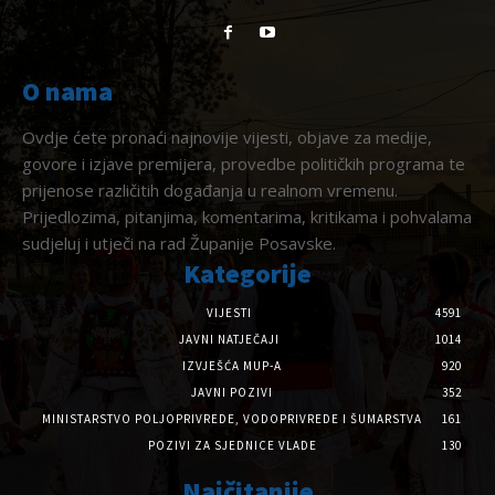
O nama
Ovdje ćete pronaći najnovije vijesti, objave za medije,
govore i izjave premijera, provedbe političkih programa te
prijenose različitih događanja u realnom vremenu.
Prijedlozima, pitanjima, komentarima, kritikama i pohvalama
sudjeluj i utječi na rad Županije Posavske.
Kategorije
VIJESTI
4591
JAVNI NATJEČAJI
1014
IZVJEŠĆA MUP-A
920
JAVNI POZIVI
352
MINISTARSTVO POLJOPRIVREDE, VODOPRIVREDE I ŠUMARSTVA
161
POZIVI ZA SJEDNICE VLADE
130
Najčitanije