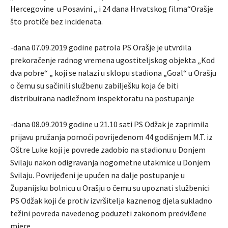
Hercegovine u Posavini „ i 24 dana Hrvatskog filma“Orašje
što protiče bez incidenata.
-dana 07.09.2019 godine patrola PS Orašje je utvrdila
prekoračenje radnog vremena ugostiteljskog objekta „Kod
dva pobre“ „ koji se nalazi u sklopu stadiona „Goal“ u Orašju
o čemu su sačinili službenu zabilješku koja će biti
distribuirana nadležnom inspektoratu na postupanje
-dana 08.09.2019 godine u 21.10 sati PS Odžak je zaprimila
prijavu pružanja pomoći povrijeđenom 44 godišnjem M.T. iz
Oštre Luke koji je povrede zadobio na stadionu u Donjem
Svilaju nakon odigravanja nogometne utakmice u Donjem
Svilaju. Povrijeđeni je upućen na dalje postupanje u
Županijsku bolnicu u Orašju o čemu su upoznati službenici
PS Odžak koji će protiv izvršitelja kaznenog djela sukladno
težini povreda navedenog poduzeti zakonom predviđene
mjere.