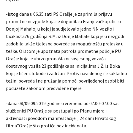
-istog dana u 06.35 sati PS Orašje je zaprimila prijavu
prometne nezgode koja se dogodila u Franjevačkoj ulici u
Donjoj Mahaloj u kojoj je sudjelovalo jedno NN vozilo i
biciklista76 godišnja R.M. iz Donje Mahale koja je u nezgodi
zadobila lakše tjelesne povrede sa mogućnošću prelaska u
teške. O istom je upoznata patrola prometne policije PU
Orašje koja je ubrzo pronašla nesavjesnog vozača
dostavnog vozila 23 godišnjaka sa inicijalima J.Ž. iz Boka
koji je lišen slobode i zadržan. Protiv navedenog će sukladno
težini povreda i ne pružanja pomoći povrijeđenoj osobi biti
poduzete zakonom predviđene mjere.
-dana 08/09.09.2019 godine u vremenu od 07.00-07.00 sati
službenici PU Orašje su postupali po Planu mjera i
aktivnosti povodom manifestacije „ 24 dani Hrvatskog
filma“Orašje što protiče bez incidenata.