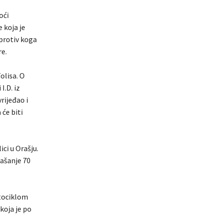
oći
 koja je
 protiv koga
e.
olisa. O
I.D. iz
rijeđao i
će biti
ici u Orašju.
ašanje 70
otociklom
koja je po