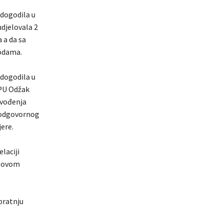
 dogodila u
udjelovala 2
 a da sa
godama.
 dogodila u
 PU Odžak
izvođenja
v odgovornog
ere.
laciji
o ovom
 pratnju