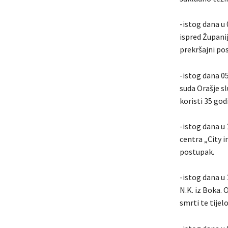
-istog dana u 
ispred Županij
prekršajni po
-istog dana 0
suda Orašje sl
koristi 35 godi
-istog dana u 
centra „City i
postupak.
-istog dana u 
N.K. iz Boka. 
smrti te tijel