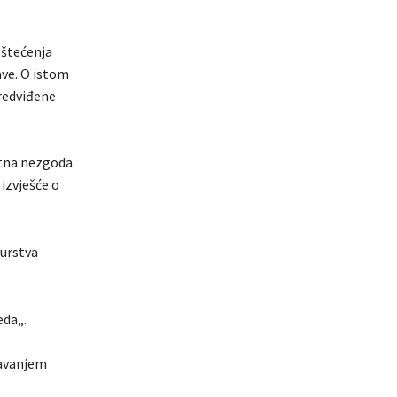
oštećenja
ave. O istom
predviđene
etna nezgoda
 izvješće o
žurstva
eda„.
žavanjem