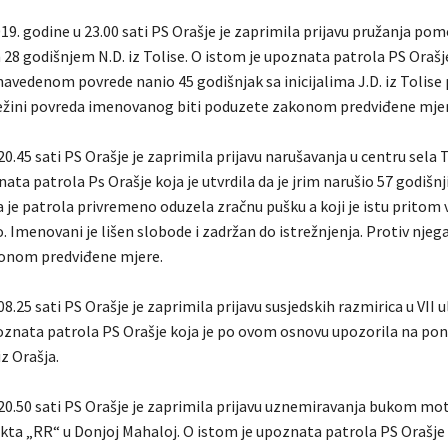
19. godine u 23.00 sati PS Orašje je zaprimila prijavu pružanja pom
28 godišnjem N.D. iz Tolise. O istom je upoznata patrola PS Orašje
 navedenom povrede nanio 45 godišnjak sa inicijalima J.D. iz Tolise
ežini povreda imenovanog biti poduzete zakonom predviđene mjer
20.45 sati PS Orašje je zaprimila prijavu narušavanja u centru sela T
ata patrola Ps Orašje koja je utvrdila da je jrim narušio 57 godišnji 
 je patrola privremeno oduzela zračnu pušku a koji je istu pritom v
Imenovani je lišen slobode i zadržan do istrežnjenja. Protiv njega 
onom predviđene mjere.
8.25 sati PS Orašje je zaprimila prijavu susjedskih razmirica u VII ul
oznata patrola PS Orašje koja je po ovom osnovu upozorila na pon
iz Orašja.
 20.50 sati PS Orašje je zaprimila prijavu uznemiravanja bukom m
ekta „RR“ u Donjoj Mahaloj. O istom je upoznata patrola PS Orašje 