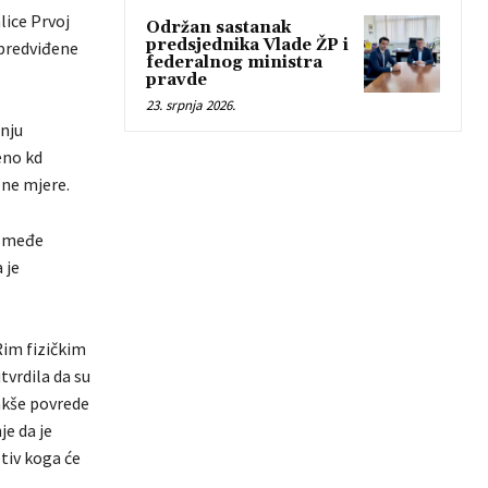
lice Prvoj
Održan sastanak
predsjednika Vlade ŽP i
 predviđene
federalnog ministra
pravde
23. srpnja 2026.
anju
eno kd
ene mjere.
o međe
 je
Rim fizičkim
tvrdila da su
akše povrede
je da je
otiv koga će