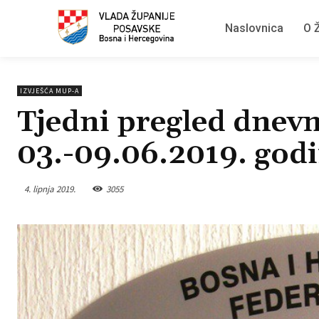
Naslovnica
O Ž
IZVJEŠĆA MUP-A
Tjedni pregled dnevn
03.-09.06.2019. god
4. lipnja 2019.
3055