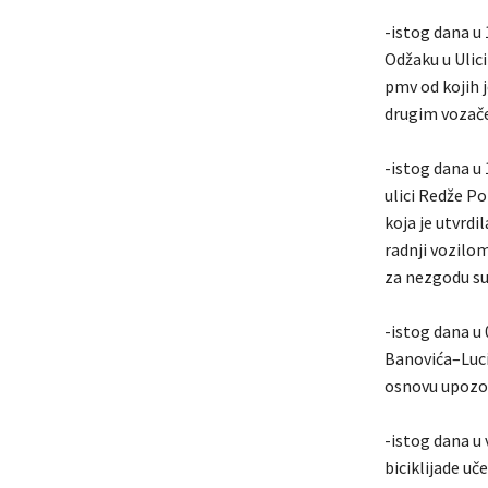
-istog dana u
Odžaku u Ulici
pmv od kojih 
drugim vozače
-istog dana u
ulici Redže P
koja je utvrdi
radnji vozilo
za nezgodu su
-istog dana u 
Banovića–Lucić
osnovu upozor
-istog dana u 
biciklijade uč