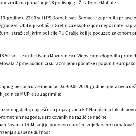
pozorila na ponašanje 28 godišnjeg I.Ž. iz Donje Mahale.
019. godine u 22.00 sati PS Domaljevac-Šamac je zaprimila prijavu 
grade vl. Obitelji Kobaš iz Grebnica eksplozijom nepoznate napr
urni istražitelj krim policije PU Orašje koji je poduzeo zakonom 
 18.50 sati se u ulici Ivana Mažuranića u Vidovicama dogodila prom
jelovala 2 pmv. Sudionici su razmijenili podatke i popunili europsko
eštajnog perioda u vremenu od 03.-09.06.2019. godine operativna de
h jedinica MUP-a su zaprimila:
kaznenog djela, najčešće su prijavljivana kd“Nanošenja lakših povr
prometnih nezgoda, uzrokovanih na različite načine.
narušavanja JRiM, koji je ponovno narušen vrijeđanjem i omalova
ršenja službene dužnosti.