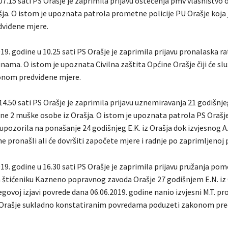
07.15 sati PS Orašje je zaprimila prijavu oštećenja pmv vlasništvo o
ašja. O istom je upoznata patrola prometne policije PU Orašje koja
viđene mjere.
19. godine u 10.25 sati PS Orašje je zaprimila prijavu pronalaska r
nama. O istom je upoznata Civilna zaštita Općine Orašje čiji će slu
onom predviđene mjere.
14.50 sati PS Orašje je zaprimila prijavu uznemiravanja 21 godišnjeg
ane 2 muške osobe iz Orašja. O istom je upoznata patrola PS Orašje
pozorila na ponašanje 24 godišnjeg E.K. iz Orašja dok izvjesnog A.
 pronašli ali će dovršiti započete mjere i radnje po zaprimljenoj pr
19. godine u 16.30 sati PS Orašje je zaprimila prijavu pružanja pom
štićeniku Kazneno popravnog zavoda Orašje 27 godišnjem E.N. iz 
govoj izjavi povrede dana 06.06.2019. godine nanio izvjesni M.T. pr
S Orašje sukladno konstatiranim povredama poduzeti zakonom pr