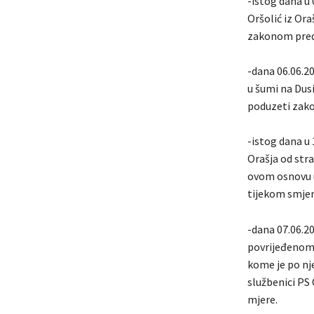
-istog dana u 
Oršolić iz Or
zakonom pred
-dana 06.06.20
u šumi na Dusi
poduzeti zak
-istog dana u 
Orašja od str
ovom osnovu u
tijekom smjene
-dana 07.06.20
povrijeđenom 
kome je po nje
službenici P
mjere.