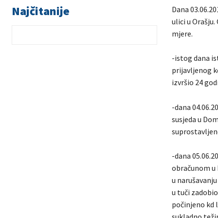
Najčitanije
Dana 03.06.201
ulici u Orašj
mjere.
-istog dana is
prijavljenog k
izvršio 24 go
-dana 04.06.20
susjeda u Dom
suprostavljen
-dana 05.06.20
obračunom u Pr
u narušavanju
u tuči zadobio
počinjeno kd l
sukladno teži