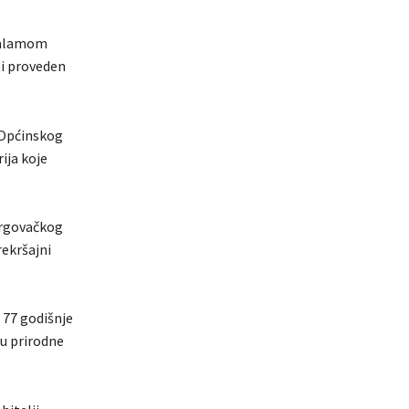
 galamom
ti proveden
 Općinskog
ija koje
 trgovačkog
rekršajni
a 77 godišnje
cu prirodne