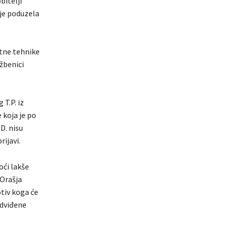
bitelji
 je poduzela
atne tehnike
žbenici
 T.P. iz
 koja je po
D. nisu
ijavi.
oći lakše
Orašja
otiv koga će
edviđene