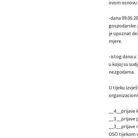
ovom osnovu u
-dana 09.06.2
gospodarske z
je upoznat dež
mjere.
-istog dana u
u kojoj su sud
nezgodama.
U tijeku izvj
organizacioni
__4__prijave 
__3__prijave 
__3__prijave 
OSO tijekom v