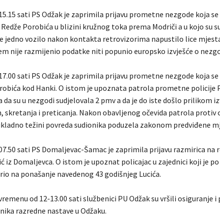
 15.15 sati PS Odžak je zaprimila prijavu prometne nezgode koja se
 Redže Porobića u blizini kružnog toka prema Modriči a u kojo su s
je jedno vozilo nakon kontakta retrovizorima napustilo lice mjesta
m nije razmijenio podatke niti popunio europsko izvješće o nez
 17.00 sati PS Odžak je zaprimila prijavu prometne nezgode koja se
orobića kod Hanki. O istom je upoznata patrola prometne policije
la da su u nezgodi sudjelovala 2 pmv a da je do iste došlo prilikom 
m, skretanja i preticanja. Nakon obavljenog očevida patrola proti
kladno težini povreda sudionika poduzela zakonom predviđene mj
07.50 sati PS Domaljevac-Šamac je zaprimila prijavu razmirica na re
 iz Domaljevca. O istom je upoznat policajac u zajednici koji je p
io na ponašanje navedenog 43 godišnjeg Lucića.
vremenu od 12-13.00 sati službenici PU Odžak su vršili osiguranje i
enika razredne nastave u Odžaku.