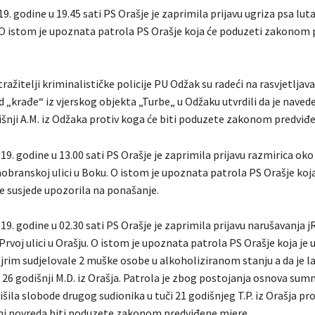
9. godine u 19.45 sati PS Orašje je zaprimila prijavu ugriza psa luta
u. O istom je upoznata patrola PS Orašje koja će poduzeti zakonom
tražitelji kriminalističke policije PU Odžak su radeći na rasvjetljav
d „krađe“ iz vjerskog objekta „Turbe„ u Odžaku utvrdili da je naved
dišnji A.M. iz Odžaka protiv koga će biti poduzete zakonom predviđ
19. godine u 13.00 sati PS Orašje je zaprimila prijavu razmirica ok
obranskoj ulici u Boku. O istom je upoznata patrola PS Orašje koja
e susjede upozorila na ponašanje.
19. godine u 02.30 sati PS Orašje je zaprimila prijavu narušavanja j
voj ulici u Orašju. O istom je upoznata patrola PS Orašje koja je u
 jrim sudjelovale 2 muške osobe u alkoholiziranom stanju a da je l
 26 godišnji M.D. iz Orašja. Patrola je zbog postojanja osnova sumn
išila slobode drugog sudionika u tuči 21 godišnjeg T.P. iz Orašja pr
ni povreda biti poduzete zakonom predviđene mjere.