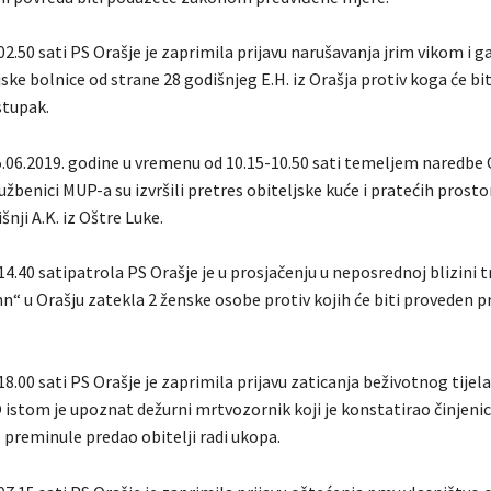
02.50 sati PS Orašje je zaprimila prijavu narušavanja jrim vikom i
ske bolnice od strane 28 godišnjeg E.H. iz Orašja protiv koga će bi
stupak.
5.06.2019. godine u vremenu od 10.15-10.50 sati temeljem naredbe
užbenici MUP-a su izvršili pretres obiteljske kuće i pratećih prostor
šnji A.K. iz Oštre Luke.
14.40 satipatrola PS Orašje je u prosjačenju u neposrednoj blizini
nn“ u Orašju zatekla 2 ženske osobe protiv kojih će biti proveden p
18.00 sati PS Orašje je zaprimila prijavu zaticanja beživotnog tijel
O istom je upoznat dežurni mrtvozornik koji je konstatirao činjeni
o preminule predao obitelji radi ukopa.