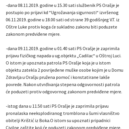
-dana 08.11.2019. godine u 15.30 sati službenik PS Orašje je
postupio po prijavi kd “Ugrožavanja sigurnosti“ izvršenog
06.11.2019. godine u 18.00 sati od strane 39 godišnjeg V.T. iz
Oštre Luke protiv koga će sukladno zakonu biti poduzete
zakonom predviđene mjere.
-dana 09.11.2019. godine u 01.40 sati PS Orašje je zaprimila
prijavu fizičkog napada u ug.objektu „Cadilac“ u Oštroj Luci.
O istom je upoznata patrola PS Orašje koja je u istom
objektu zatekla 2 povrijeđene muške osobe kojim je u Domu
Zdravlja u Orašju pružena pomoć i konstatirane lakše
povrede. Nakon utvrđivanja stepena odgovornosti patrola
će poduzeti protiv odgovornog zakonom predviđene mjere.
-istog dana u 11.50 sati PS Orašje je zaprimila prijavu
pronalaska neeksplodiranog tromblona u šumi vlasništvo
obitelji Krištić iz Boka.O istom su upoznati pripadnici
Civilne zaštite koji će poduzeti zakonom predviđene mjere.