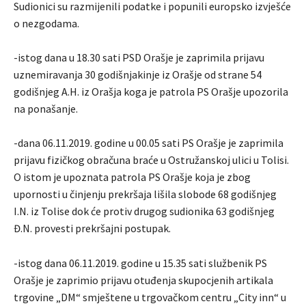
Sudionici su razmijenili podatke i popunili europsko izvješće
o nezgodama.
-istog dana u 18.30 sati PSD Orašje je zaprimila prijavu
uznemiravanja 30 godišnjakinje iz Orašje od strane 54
godišnjeg A.H. iz Orašja koga je patrola PS Orašje upozorila
na ponašanje.
-dana 06.11.2019. godine u 00.05 sati PS Orašje je zaprimila
prijavu fizičkog obračuna braće u Ostružanskoj ulici u Tolisi.
O istom je upoznata patrola PS Orašje koja je zbog
upornosti u činjenju prekršaja lišila slobode 68 godišnjeg
I.N. iz Tolise dok će protiv drugog sudionika 63 godišnjeg
Đ.N. provesti prekršajni postupak.
-istog dana 06.11.2019. godine u 15.35 sati službenik PS
Orašje je zaprimio prijavu otuđenja skupocjenih artikala
trgovine „DM“ smještene u trgovačkom centru „City inn“ u