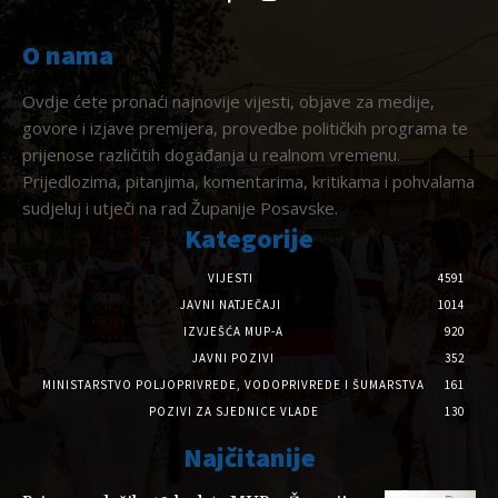
O nama
Ovdje ćete pronaći najnovije vijesti, objave za medije,
govore i izjave premijera, provedbe političkih programa te
prijenose različitih događanja u realnom vremenu.
Prijedlozima, pitanjima, komentarima, kritikama i pohvalama
sudjeluj i utječi na rad Županije Posavske.
Kategorije
VIJESTI
4591
JAVNI NATJEČAJI
1014
IZVJEŠĆA MUP-A
920
JAVNI POZIVI
352
MINISTARSTVO POLJOPRIVREDE, VODOPRIVREDE I ŠUMARSTVA
161
POZIVI ZA SJEDNICE VLADE
130
Najčitanije