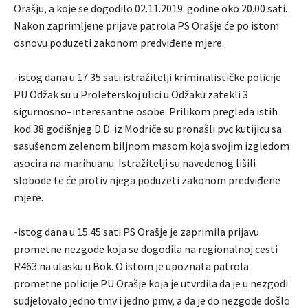
Orašju, a koje se dogodilo 02.11.2019. godine oko 20.00 sati.
Nakon zaprimljene prijave patrola PS Orašje će po istom
osnovu poduzeti zakonom predviđene mjere.
-istog dana u 17.35 sati istražitelji kriminalističke policije
PU Odžak su u Proleterskoj ulici u Odžaku zatekli 3
sigurnosno–interesantne osobe. Prilikom pregleda istih
kod 38 godišnjeg D.D. iz Modriče su pronašli pvc kutijicu sa
sasušenom zelenom biljnom masom koja svojim izgledom
asocira na marihuanu. Istražitelji su navedenog lišili
slobode te će protiv njega poduzeti zakonom predviđene
mjere.
-istog dana u 15.45 sati PS Orašje je zaprimila prijavu
prometne nezgode koja se dogodila na regionalnoj cesti
R463 na ulasku u Bok. O istom je upoznata patrola
prometne policije PU Orašje koja je utvrdila da je u nezgodi
sudjelovalo jedno tmv i jedno pmv, a da je do nezgode došlo