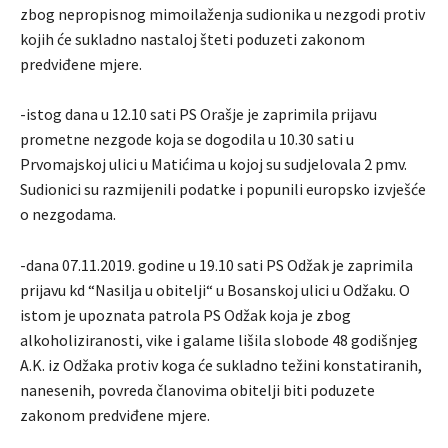
zbog nepropisnog mimoilaženja sudionika u nezgodi protiv
kojih će sukladno nastaloj šteti poduzeti zakonom
predviđene mjere.
-istog dana u 12.10 sati PS Orašje je zaprimila prijavu
prometne nezgode koja se dogodila u 10.30 sati u
Prvomajskoj ulici u Matićima u kojoj su sudjelovala 2 pmv.
Sudionici su razmijenili podatke i popunili europsko izvješće
o nezgodama.
-dana 07.11.2019. godine u 19.10 sati PS Odžak je zaprimila
prijavu kd “Nasilja u obitelji“ u Bosanskoj ulici u Odžaku. O
istom je upoznata patrola PS Odžak koja je zbog
alkoholiziranosti, vike i galame lišila slobode 48 godišnjeg
A.K. iz Odžaka protiv koga će sukladno težini konstatiranih,
nanesenih, povreda članovima obitelji biti poduzete
zakonom predviđene mjere.