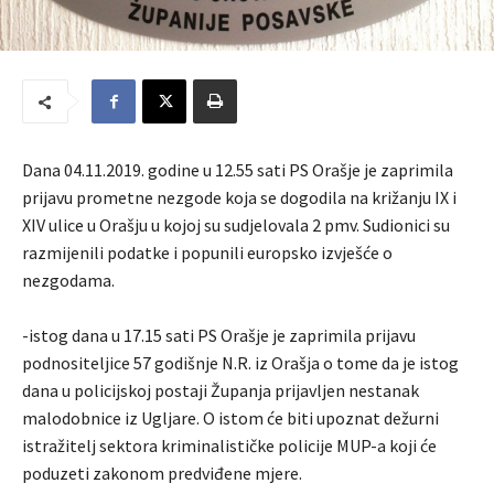
Dana 04.11.2019. godine u 12.55 sati PS Orašje je zaprimila
prijavu prometne nezgode koja se dogodila na križanju IX i
XIV ulice u Orašju u kojoj su sudjelovala 2 pmv. Sudionici su
razmijenili podatke i popunili europsko izvješće o
nezgodama.
-istog dana u 17.15 sati PS Orašje je zaprimila prijavu
podnositeljice 57 godišnje N.R. iz Orašja o tome da je istog
dana u policijskoj postaji Županja prijavljen nestanak
malodobnice iz Ugljare. O istom će biti upoznat dežurni
istražitelj sektora kriminalističke policije MUP-a koji će
poduzeti zakonom predviđene mjere.