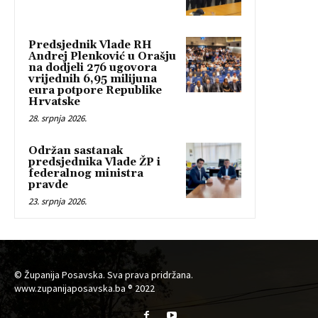
Predsjednik Vlade RH
Andrej Plenković u Orašju
na dodjeli 276 ugovora
vrijednih 6,95 milijuna
eura potpore Republike
Hrvatske
28. srpnja 2026.
Održan sastanak
predsjednika Vlade ŽP i
federalnog ministra
pravde
23. srpnja 2026.
© Županija Posavska. Sva prava pridržana.
www.zupanijaposavska.ba ® 2022