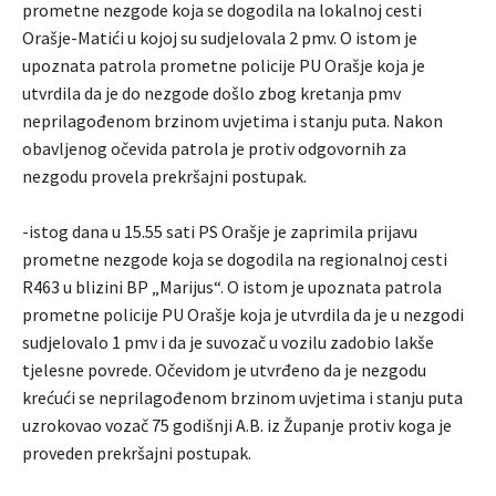
prometne nezgode koja se dogodila na lokalnoj cesti
Orašje-Matići u kojoj su sudjelovala 2 pmv. O istom je
upoznata patrola prometne policije PU Orašje koja je
utvrdila da je do nezgode došlo zbog kretanja pmv
neprilagođenom brzinom uvjetima i stanju puta. Nakon
obavljenog očevida patrola je protiv odgovornih za
nezgodu provela prekršajni postupak.
-istog dana u 15.55 sati PS Orašje je zaprimila prijavu
prometne nezgode koja se dogodila na regionalnoj cesti
R463 u blizini BP „Marijus“. O istom je upoznata patrola
prometne policije PU Orašje koja je utvrdila da je u nezgodi
sudjelovalo 1 pmv i da je suvozač u vozilu zadobio lakše
tjelesne povrede. Očevidom je utvrđeno da je nezgodu
krećući se neprilagođenom brzinom uvjetima i stanju puta
uzrokovao vozač 75 godišnji A.B. iz Županje protiv koga je
proveden prekršajni postupak.