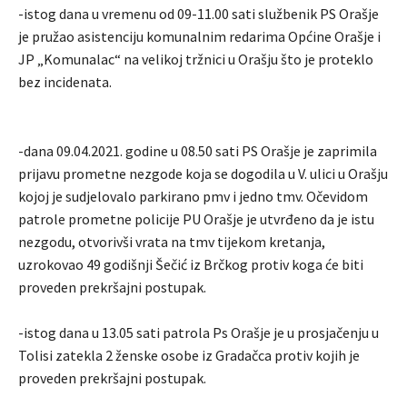
-istog dana u vremenu od 09-11.00 sati službenik PS Orašje
je pružao asistenciju komunalnim redarima Općine Orašje i
JP „Komunalac“ na velikoj tržnici u Orašju što je proteklo
bez incidenata.
-dana 09.04.2021. godine u 08.50 sati PS Orašje je zaprimila
prijavu prometne nezgode koja se dogodila u V. ulici u Orašju
kojoj je sudjelovalo parkirano pmv i jedno tmv. Očevidom
patrole prometne policije PU Orašje je utvrđeno da je istu
nezgodu, otvorivši vrata na tmv tijekom kretanja,
uzrokovao 49 godišnji Šečić iz Brčkog protiv koga će biti
proveden prekršajni postupak.
-istog dana u 13.05 sati patrola Ps Orašje je u prosjačenju u
Tolisi zatekla 2 ženske osobe iz Gradačca protiv kojih je
proveden prekršajni postupak.