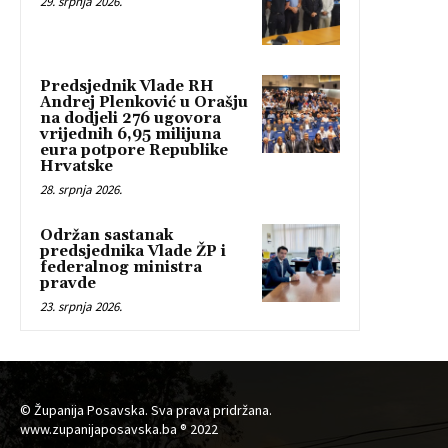
29. srpnja 2026.
Predsjednik Vlade RH
Andrej Plenković u Orašju
na dodjeli 276 ugovora
vrijednih 6,95 milijuna
eura potpore Republike
Hrvatske
28. srpnja 2026.
Održan sastanak
predsjednika Vlade ŽP i
federalnog ministra
pravde
23. srpnja 2026.
© Županija Posavska. Sva prava pridržana.
www.zupanijaposavska.ba ® 2022