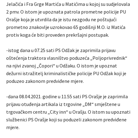
Jelačića i Fra Grge Martića u Matićima u kojoj su sudjelovala
2 pmv. O istom je upoznata patrola prometne policije PU
Orašje koja je utvrdila da je istu nezgodu ne poštujući
prometno znakovlje uzrokovao 65 godišnji M.O. iz Matića
protiv koga će biti proveden prekršajni postupak.
-istog dana u 07.25 sati PS Odžak je zaprimila prijavu
oštećenja traktora vlasništvo poduzeća „Poljoprivrednik“
na njivi zvanoj „Čopori“ u Odžaku. O istom je upoznat
dežurni istražitelj kriminalističke policije PU Odžak koji je
poduzeo zakonom predviđene mjere.
-dana 08.04.2021. godine u 11.55 sati PS Orašje je zaprimila
prijavu otuđenja artikala iz trgovine „DM“ smještene u
trgovačkom centru „City inn“ u Orašju. O istom su upoznati
službenici PS Orašje koji su poduzeli zakonom predviđene
mjere.