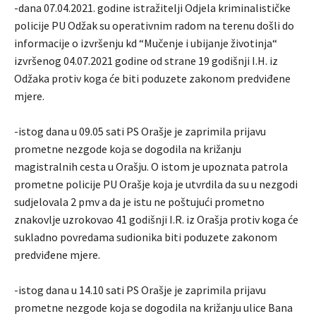
-dana 07.04.2021. godine istražitelji Odjela kriminalističke
policije PU Odžak su operativnim radom na terenu došli do
informacije o izvršenju kd “Mučenje i ubijanje životinja“
izvršenog 04.07.2021 godine od strane 19 godišnji I.H. iz
Odžaka protiv koga će biti poduzete zakonom predviđene
mjere.
-istog dana u 09.05 sati PS Orašje je zaprimila prijavu
prometne nezgode koja se dogodila na križanju
magistralnih cesta u Orašju. O istom je upoznata patrola
prometne policije PU Orašje koja je utvrdila da su u nezgodi
sudjelovala 2 pmv a da je istu ne poštujući prometno
znakovlje uzrokovao 41 godišnji I.R. iz Orašja protiv koga će
sukladno povredama sudionika biti poduzete zakonom
predviđene mjere.
-istog dana u 14.10 sati PS Orašje je zaprimila prijavu
prometne nezgode koja se dogodila na križanju ulice Bana