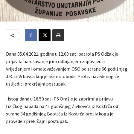
Dana 05.04.2021. godine u 12.00 sati patrola PS Odžak je
prijavila narušavanje jrim odbijanjem zapovijedi i
vrijeđanjem i omalovažavanjem OSO od strane 66 godišnjeg
J.Đ. iz Vrbovca koji je lišen slobode. Protiv navedenog će
uslijediti prekršajni postupak.
-istog dana u 16.50 sati PS Orašje je zaprimila prijavu
fizičkog napada na 41 godišnjeg Živkovića iz Kostrča od
strane 34 godišnjeg Baotića iz Kostrča protiv koga je
proveden prekršajni postupak.