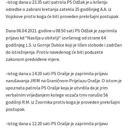
-istog dana u 23.35 sati patrola PS Odžak je u kršenju
odredbe o zabrani kretanja zatekla 25 godišnjeg A.A. iz
Vojskove protiv koga će biti proveden prekršajni postupak
Dana 06.04.2021. godine u 08.50 sati PS Odžak je zaprimila
prijavu kd “Nasilja u obitelji“ izvršenog od strane 64
godišnjeg L.S. iz Gornje Dubice koji je lišen slobode i zadržan
do istrežnjenja. Protiv navedenog će biti poduzete
zakonom predviđene mjere.
-istog dana u 14.20 sati PS Orašje je zaprimila prijavu
narušavanja JRIM na Graničnom Prijelazu Orašje. O istom je
upoznata patrola PS Orašje koja je utvrdila da je jrim
verbalnim vrijeđanjem kolege vozača tmv narušio 56
godišnji R.M. iz Zvornika protiv koga je proveden prekršajni
postupak.
-istog dana u 12.20 sati PS Orašje je zaprimila prijavu