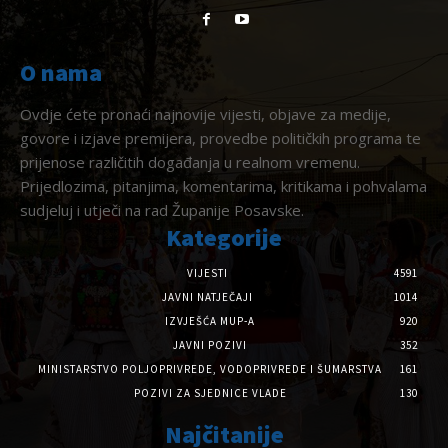
O nama
Ovdje ćete pronaći najnovije vijesti, objave za medije,
govore i izjave premijera, provedbe političkih programa te
prijenose različitih događanja u realnom vremenu.
Prijedlozima, pitanjima, komentarima, kritikama i pohvalama
sudjeluj i utječi na rad Županije Posavske.
Kategorije
VIJESTI
4591
JAVNI NATJEČAJI
1014
IZVJEŠĆA MUP-A
920
JAVNI POZIVI
352
MINISTARSTVO POLJOPRIVREDE, VODOPRIVREDE I ŠUMARSTVA
161
POZIVI ZA SJEDNICE VLADE
130
Najčitanije