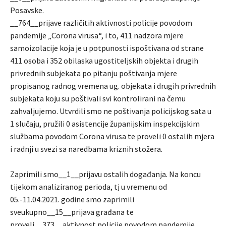
Posavske.
__764__prijave različitih aktivnosti policije povodom
pandemije „Corona virusa“, i to, 411 nadzora mjere
samoizolacije koja je u potpunosti ispoštivana od strane
411 osoba i 352 obilaska ugostiteljskih objekta i drugih
privrednih subjekata po pitanju poštivanja mjere
propisanog radnog vremena ug. objekata i drugih privrednih
subjekata koju su poštivali svi kontrolirani na čemu
zahvaljujemo. Utvrdili smo ne poštivanja policijskog sata u
1 slučaju, pružili 0 asistencije županijskim inspekcijskim
službama povodom Corona virusa te proveli 0 ostalih mjera
i radnji u svezi sa naredbama kriznih stožera.
Zaprimili smo__1__prijavu ostalih događanja. Na koncu
tijekom analiziranog perioda, tj u vremenu od
05.-11.04.2021. godine smo zaprimili
sveukupno__15__prijava građana te
proveli__373__aktivnost policije povodom pandemije