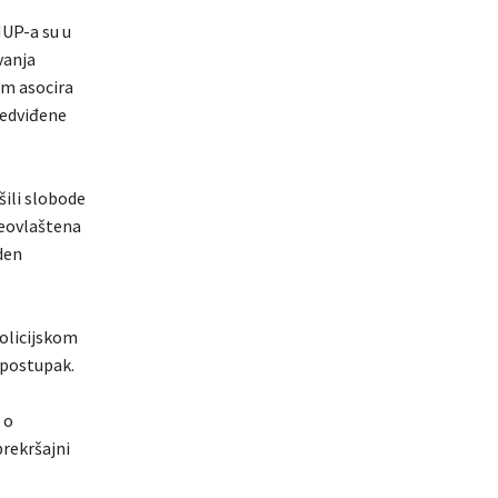
MUP-a su u
ivanja
om asocira
redviđene
šili slobode
Neovlaštena
den
policijskom
 postupak.
 o
prekršajni