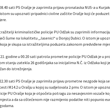
08.40 sati PS Orašje je zaprimila prijavu pronalaska NUS-a u Kurja
 istom su upoznati pripadnici civilne zaštite Orašje koji će poduz
ere.
tražitelji kriminalističke policije PU Odžak su zaprimili informaciju
eči šume na lokalitetu „Jasenici“ u Donjoj Dubici. O istom je upoz
koja je skupa sa istražiteljima poduzela zakonom predviđene mjer
021. godine u 00.20 sati patrola prometne policije PU Odžak je u p
m stanju zatekla 26 godišnjaka sa inicijalima N.Č. iz Odžaka koji je
žan do istrežnjenja.
22.30 sati PS Orašje je zaprimila prijavu prometne nezgode koja s
esti M14.2 u Orašju u kojoj su sudjelovala 2 pmv. O istom je upozn
cije PU Orašje koja je otpočela potragu za nesavjesnim vozače koj
 mjesta a da sa oštećenom nije razmijenio podatke niti popunio e
zgodama.