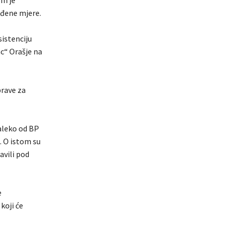
om je
iđene mjere.
sistenciju
c“ Orašje na
prave za
daleko od BP
. O istom su
avili pod
e
koji će