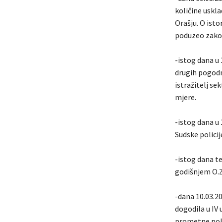
količine uskl
Orašju. O isto
poduzeo zako
-istog dana u 
drugih pogodn
istražitelj s
mjere.
-istog dana u 
Sudske policij
-istog dana t
godišnjem O.Z.
-dana 10.03.20
dogodila u IV 
prometne poli