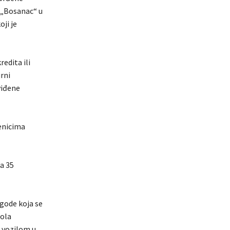
 „Bosanac“ u
oji je
edita ili
rni
viđene
benicima
a 35
zgode koja se
rola
i vozilom u