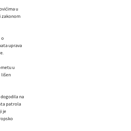
kovićima u
eti zakonom
 o
nata uprava
e.
rometu u
 lišen
e dogodila na
ata patrola
i je
uropsko