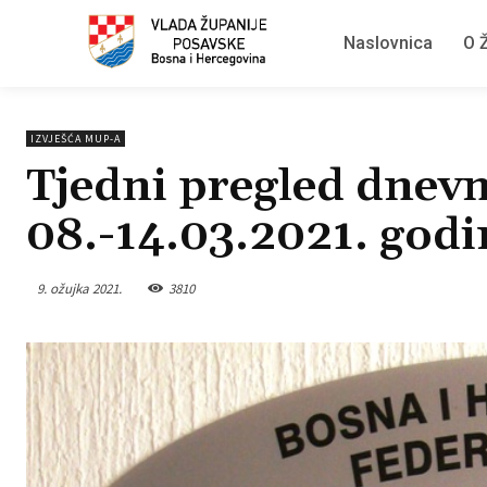
Naslovnica
O Ž
IZVJEŠĆA MUP-A
Tjedni pregled dnevn
08.-14.03.2021. godi
9. ožujka 2021.
3810