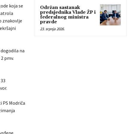
gode koja se
Održan sastanak
predsjednika Vlade ŽP i
patrola
federalnog ministra
o znakovlje
pravde
ekršajni
23. srpnja 2026.
e dogodila na
 2 pmv.
 33
vor.
ci PS Modriča
uzimanja
tvrđene