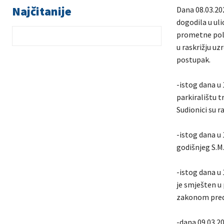
Najčitanije
Dana 08.03.20
dogodila u uli
prometne poli
u raskrižju uz
postupak.
-istog dana u 
parkiralištu t
Sudionici su 
-istog dana u 
godišnjeg S.M
-istog dana u 
je smješten u
zakonom pred
-dana 09.03.20