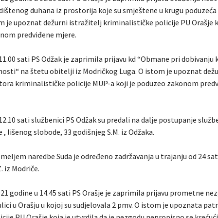
adištenog duhana iz prostorija koje su smještene u krugu poduzeća
m je upoznat dežurni istražitelj kriminalističke policije PU Orašje k
nom predviđene mjere.
11.00 sati PS Odžak je zaprimila prijavu kd “Obmane pri dobivanju kr
osti“ na štetu obitelji iz Modričkog Luga. O istom je upoznat dežu
ektora kriminalističke policije MUP-a koji je poduzeo zakonom pred
12.10 sati službenici PS Odžak su predali na dalje postupanje služ
e , lišenog slobode, 33 godišnjeg S.M. iz Odžaka.
emeljem naredbe Suda je određeno zadržavanja u trajanju od 24 sat
 iz Modriče.
21 godine u 14.45 sati PS Orašje je zaprimila prijavu prometne ne
ulici u Orašju u kojoj su sudjelovala 2 pmv. O istom je upoznata pat
cije PU Orašje koja je utvrdila da je nezgodu nepropisno se krećuć