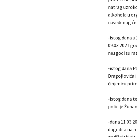
natrag uzrokov
alkohola u org
navedenog će 
-istog dana u 
09.03.2021 god
nezgodi su ra
-istog dana PS
Dragojlovića 
činjenicu prir
-istog dana t
policije Župan
-dana 11.03.20
dogodila na ma