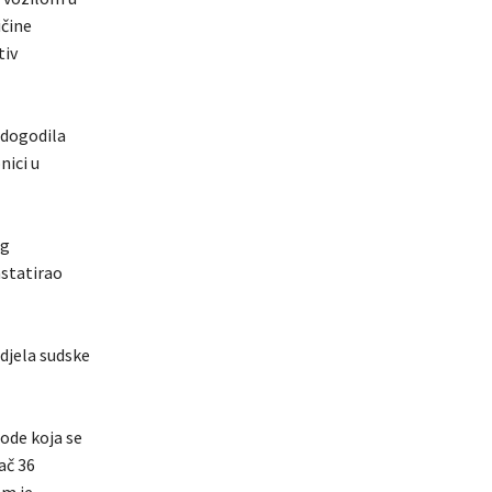
ičine
tiv
 dogodila
nici u
eg
nstatirao
djela sudske
ode koja se
ač 36