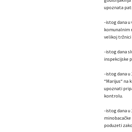
godišnjakinja 
upoznata patr
-istog dana u 
komunalnim r
velikoj tržnic
-istog dana sl
inspekcijske 
-istog dana u 
“Marijus“ na k
upoznati pripa
kontrolu.
-istog dana u 
minobacačke g
poduzeti zak