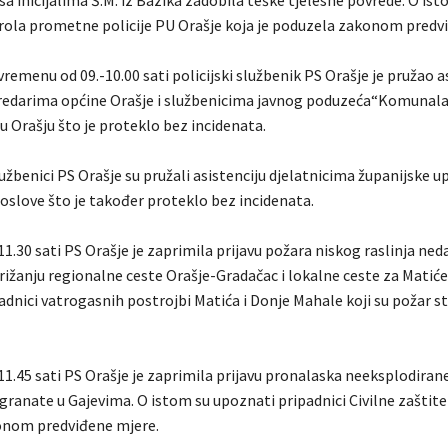
sa inicijalima Š.M. iz Bazika zadobila teške tjelesne povrede. O ist
ola prometne policije PU Orašje koja je poduzela zakonom predv
vremenu od 09.-10.00 sati policijski službenik PS Orašje je pružao a
edarima općine Orašje i službenicima javnog poduzeća“Komunala
i u Orašju što je proteklo bez incidenata.
užbenici PS Orašje su pružali asistenciju djelatnicima županijske u
poslove što je također proteklo bez incidenata.
11.30 sati PS Orašje je zaprimila prijavu požara niskog raslinja ne
rižanju regionalne ceste Orašje-Gradačac i lokalne ceste za Matiće
dnici vatrogasnih postrojbi Matića i Donje Mahale koji su požar st
11.45 sati PS Orašje je zaprimila prijavu pronalaska neeksplodiran
ranate u Gajevima. O istom su upoznati pripadnici Civilne zaštite 
onom predviđene mjere.