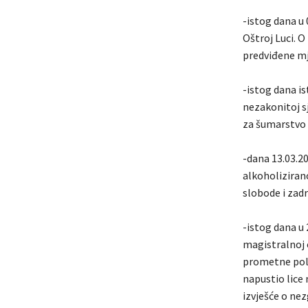
-istog dana u 
Oštroj Luci. O
predviđene mj
-istog dana is
nezakonitoj sj
za šumarstvo 
-dana 13.03.2
alkoholizirano
slobode i zadr
-istog dana u 
magistralnoj c
prometne poli
napustio lice
izvješće o ne