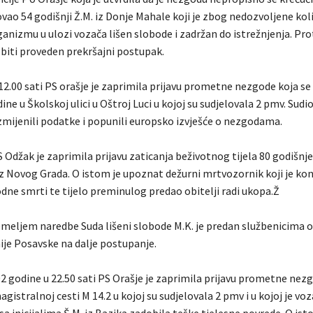
ao 54 godišnji Ž.M. iz Donje Mahale koji je zbog nedozvoljene kol
anizmu u ulozi vozača lišen slobode i zadržan do istrežnjenja. Pro
biti proveden prekršajni postupak.
12.00 sati PS orašje je zaprimila prijavu prometne nezgode koja se
ine u Školskoj ulici u Oštroj Luci u kojoj su sudjelovala 2 pmv. Sudio
zmijenili podatke i popunili europsko izvješće o nezgodama.
 Odžak je zaprimila prijavu zaticanja beživotnog tijela 80 godišnj
iz Novog Grada. O istom je upoznat dežurni mrtvozornik koji je ko
odne smrti te tijelo preminulog predao obitelji radi ukopa.Ž
emeljem naredbe Suda lišeni slobode M.K. je predan službenicima o
ije Posavske na dalje postupanje.
2 godine u 22.50 sati PS Orašje je zaprimila prijavu prometne nezg
gistralnoj cesti M 14.2 u kojoj su sudjelovala 2 pmv i u kojoj je voz