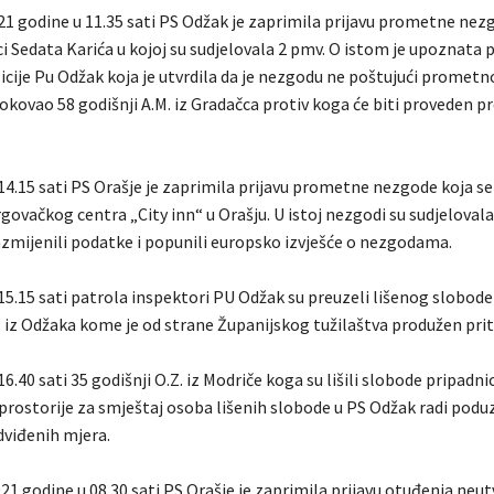
21 godine u 11.35 sati PS Odžak je zaprimila prijavu prometne nez
ci Sedata Karića u kojoj su sudjelovala 2 pmv. O istom je upoznata 
cije Pu Odžak koja je utvrdila da je nezgodu ne poštujući prometn
rokovao 58 godišnji A.M. iz Gradačca protiv koga će biti proveden pr
14.15 sati PS Orašje je zaprimila prijavu prometne nezgode koja s
rgovačkog centra „City inn“ u Orašju. U istoj nezgodi su sudjelovala
razmijenili podatke i popunili europsko izvješće o nezgodama.
15.15 sati patrola inspektori PU Odžak su preuzeli lišenog slobode
. iz Odžaka kome je od strane Županijskog tužilaštva produžen prit
16.40 sati 35 godišnji O.Z. iz Modriče koga su lišili slobode pripadni
 prostorije za smještaj osoba lišenih slobode u PS Odžak radi pod
viđenih mjera.
21 godine u 08.30 sati PS Orašje je zaprimila prijavu otuđenja neu