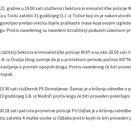
21. godine u 19.00 sati službenici Sektora kriminalističke policije 
ća u Tolisi zatekli 31 godišnjeg O.J. iz Tolise koji im je nakon utvrđ
agovoljno predao vrećicu bijele praškaste mase koja svojim izgled
gu. Protiv navedenog su navedeni istražitelji poduzeli zakonom p
tražitelji Sektora kriminalističke policije MUP-a su oko 20.50 sati li
E.K. iz Orašja zbog sumnje da je u proteklom periodu počinio KD“
 stavljanje u promet opojnih droga. Protiv navedenog će biti prove
stupak.
 23.30 sati službenik PS Domaljevac-Šamac je u kršenju odredbe o 
3 godišnjeg S.B. iz Modriči protiv koga će biti proveden prekršajni
00.18 sati patrola prometne policije PU Odžak je u kršenju odredbe
tu zatekla 4 muške osobe iz Odžaka protiv kojih će biti proveden 