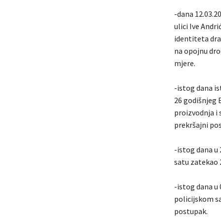
-dana 12.03.20
ulici Ive Andri
identiteta dr
na opojnu dro
mjere.
-istog dana is
26 godišnjeg 
proizvodnja i
prekršajni po
-istog dana u
satu zatekao 2
-istog dana u 
policijskom sa
postupak.