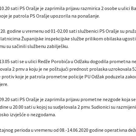
10.20 sati PS Orašje je zaprimila prijavu razmirica 2 osobe u ulici B
koje je patrola PS Orašje upozorila na ponašanje.
20. godine u vremenu od 01-02.00 sati službenici PS Orašje su pruža
elatnicima Županijske inspekcijske službe prilikom obilaska ugosti
u su sačinili službenu zabilješku.
 13.05 sati se u ulici Redže Porobića u Odžaku dogodila prometna n
lovala 2 pmv a koju je ne poštujući prednost prolaska uzrokovala 5
če protiv koje je patrola prometne policije PU Odžak poduzela za
ere.
09.20 sati PS Orašje je zaprimila prijavu prometne nezgode koja s
dine u 20.00 sati u kojoj su sudjelovala 2 pmv. Sudionici su razmijeni
psko izvješće o nezgodama.
eštajnog perioda u vremenu od 08.-14.06.2020 godine operativna dež