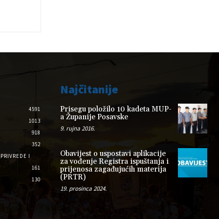
Najčitanije
Prisegu položilo 10 kadeta MUP-
4591
a Županije Posavske
1013
9. rujna 2016.
918
352
Obavijest o uspostavi aplikacije
PRIVREDE I
za vođenje Registra ispuštanja i
161
prijenosa zagađujućih materija
(PRTR)
130
19. prosinca 2024.