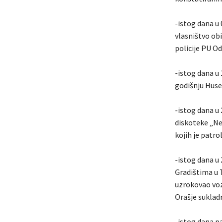
-istog dana u 
vlasništvo obi
policije PU O
-istog dana u 
godišnju Husel
-istog dana u 
diskoteke „New
kojih je patr
-istog dana u 
Gradištima u 
uzrokovao voz
Orašje sukla
-istog dana pa