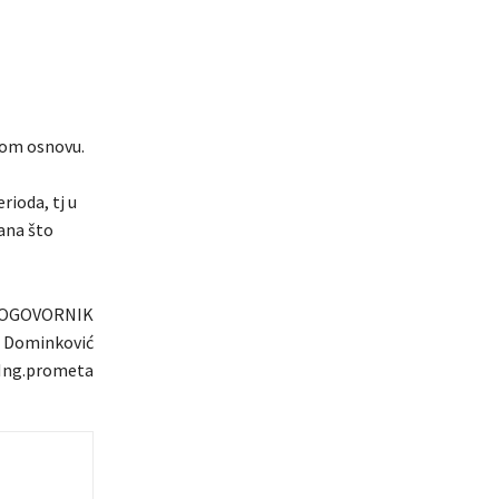
stom osnovu.
ioda, tj u
ana što
OGOVORNIK
p Dominković
 Ing.prometa