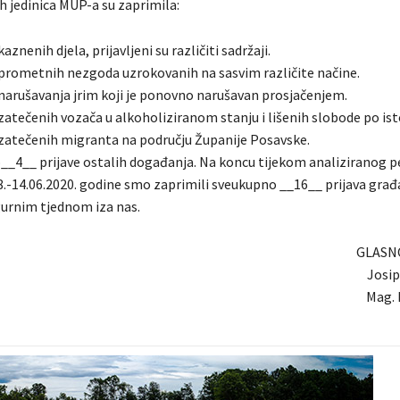
h jedinica MUP-a su zaprimila:
aznenih djela, prijavljeni su različiti sadržaji.
 prometnih nezgoda uzrokovanih na sasvim različite načine.
 narušavanja jrim koji je ponovno narušavan prosjačenjem.
 zatečenih vozača u alkoholiziranom stanju i lišenih slobode po i
 zatečenih migranta na području Županije Posavske.
__4__ prijave ostalih događanja. Na koncu tijekom analiziranog per
.-14.06.2020. godine smo zaprimili sveukupno __16__ prijava građ
urnim tjednom iza nas.
GLASN
Josi
Mag.