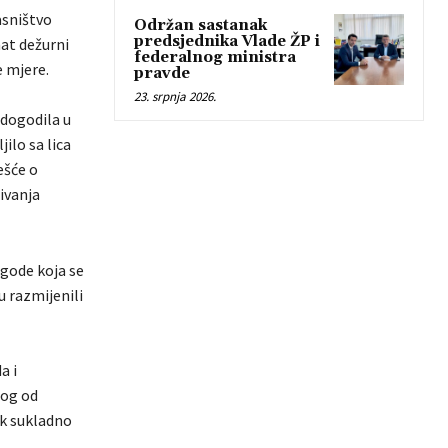
asništvo
Održan sastanak
predsjednika Vlade ŽP i
nat dežurni
federalnog ministra
e mjere.
pravde
23. srpnja 2026.
 dogodila u
jilo sa lica
ešće o
ivanja
zgode koja se
u razmijenili
a i
nog od
ak sukladno