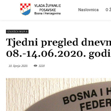
Naslovnica
O Ž
IZVJEŠĆA MUP-A
Tjedni pregled dnevn
08.-14.06.2020. god
10. lipnja 2020.
3220