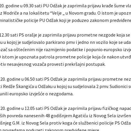
0. godine u 09.30 sati PU Odžak je zaprimila prijavu krađe šume vl
 iz Modriče a na lokalitetu “Velje „ u Novom gradu. O istom je upoz
iminalističke policije PU Odžak koji je poduzeo zakonom predviđen
12.30 sati PS orašje je zaprimila prijavu prometne nezgode koja se
šju u kojoj je sudjelovalo parkirano pmv i jedno nn vozilo koje se udal
ozač sa oštećenim nije razmijenio podatke i popunio europsko izvj
istom je upoznata patrola prometne policije koja će nakon utvrđ
otiv nesavjesnog vozača provesti prekršajni postupak.
020. godine u 06.50 sati PS Odžak je zaprimila prijavu prometne ne
ci Redže Škangića u Odžaku u kojoj su sudjelovala 2 pmv. Sudionici s
unili europsko izvješće o nezgodama.
20. godine u 12.05 sati PS Odžak je zaprimila prijavu fizičkog napad
ših povreda nanesenih 48 godišnjem Agatiću iz Novog Sela izvrše
šnjeg G.M. iz Novog Sela protiv koga će službenici policije PS Odž
m povredama poduzeti zakonom predviđene mjere.