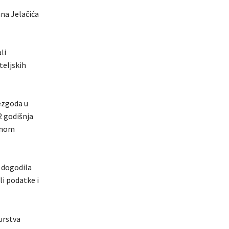
ana Jelačića
li
teljskih
ezgoda u
2 godišnja
konom
e dogodila
li podatke i
urstva