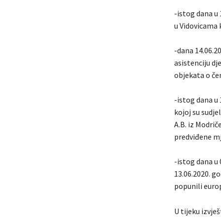
-istog dana u 
u Vidovicama 
-dana 14.06.20
asistenciju dj
objekata o čem
-istog dana u
kojoj su sudje
A.B. iz Modri
predviđene mj
-istog dana u 
13.06.2020. go
popunili euro
U tijeku izvj