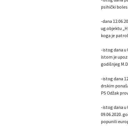
psihički boles
-dana 12.06.20
ug.objektu „Hy
koga je patro
-istog dana u 
istom je upoz
godišnjeg M.D.
-istog dana 12
drskim ponašan
PS Odžak prov
-istog dana u 
09.06.2020. go
popunili euro