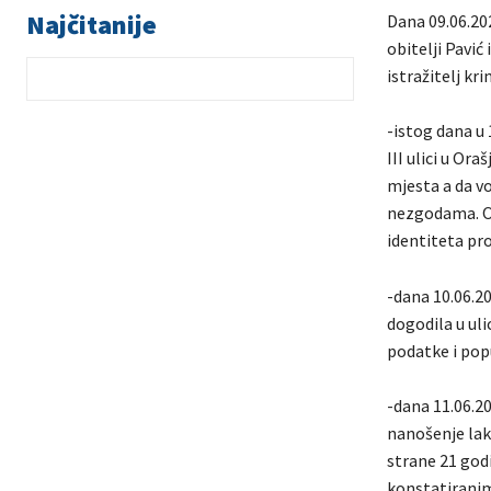
Najčitanije
Dana 09.06.202
obitelji Pavić
istražitelj kr
-istog dana u 
III ulici u Ora
mjesta a da v
nezgodama. O 
identiteta pr
-dana 10.06.2
dogodila u uli
podatke i pop
-dana 11.06.20
nanošenje lak
strane 21 godi
konstatirani