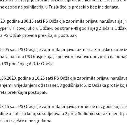
ne osobe na psihijatriju u Tuzlu što je proteklo bez incidenata.
20. godine u 00.15 sati PS Odžak je zaprimila prijavu narušavanja jr
pe“ u Titovoj ulici u Odžaku od strane 49 godišnjeg Zilića iz Odžak
la PS Odžak provela prekršajni postupak.
00.05 sati PS Orašje je zaprimila prijavu razmirica 3 muške osobe iz
nata patrola PS Orašje koja je po ovom osnovu upozorila na ponaš
 i 33 godišnjeg A.D. iz Orašja.
.06.2020. godine u 10.25 sati PS Odžak je zaprimila prijavu narušav
jem i vrijeđanjem od strane 58 godišnja R.S. iz Odžaka protiv koje
ela prekršajni postupak.
08.15 sati PS Orašje je zaprimila prijavu prometne nezgode koja s
dine u Tolisi u kojoj su sudjelovala 2 pmv. Sudionici su razmijenili p
psko izvješće o nezgodama.