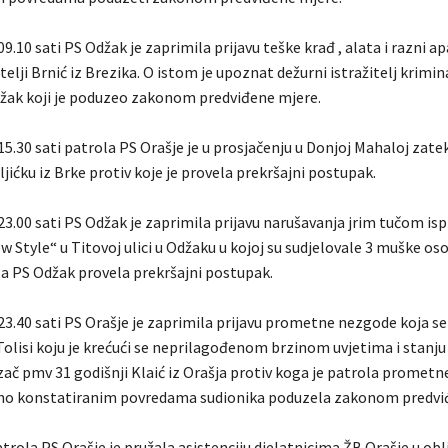
09.10 sati PS Odžak je zaprimila prijavu teške krađ , alata i razni a
telji Brnić iz Brezika. O istom je upoznat dežurni istražitelj krimin
džak koji je poduzeo zakonom predviđene mjere.
15.30 sati patrola PS Orašje je u prosjačenju u Donjoj Mahaloj zate
jićku iz Brke protiv koje je provela prekršajni postupak.
23.00 sati PS Odžak je zaprimila prijavu narušavanja jrim tučom is
 Style“ u Titovoj ulici u Odžaku u kojoj su sudjelovale 3 muške os
ola PS Odžak provela prekršajni postupak.
23.40 sati PS Orašje je zaprimila prijavu prometne nezgode koja s
Tolisi koju je krećući se neprilagođenom brzinom uvjetima i stanju
ač pmv 31 godišnji Klaić iz Orašja protiv koga je patrola prometne
dno konstatiranim povredama sudionika poduzela zakonom predvi
trola PS Orašje je pružala asistenciju djelatnicima ŽB Orašje u obl