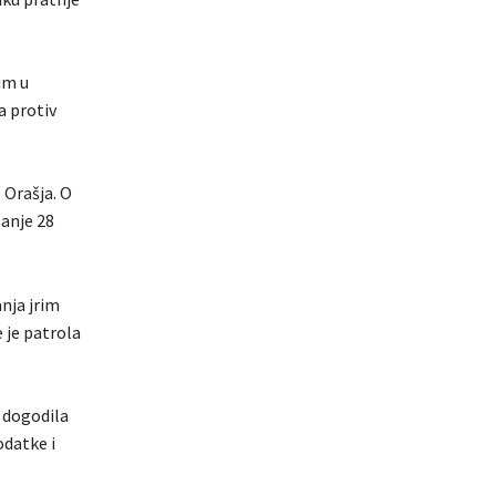
im u
a protiv
 Orašja. O
anje 28
anja jrim
 je patrola
e dogodila
odatke i