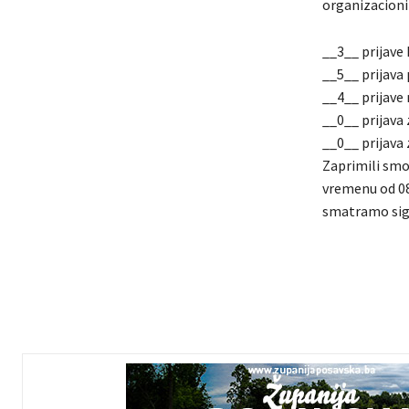
organizacioni
__3__ prijave k
__5__ prijava
__4__ prijave
__0__ prijava
__0__ prijava
Zaprimili smo
vremenu od 08
smatramo sig