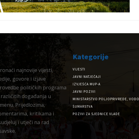
Kategorije
onaći najnovije vijesti,
VIJESTI
JAVNI NATJEČAJI
dije, govore i izjave
IZVJEŠĆA MUP-A
provedbe političkih programa
JAVNI POZIVI
 različitih događanja u
MINISTARSTVO POLJOPRIVREDE, VODO
menu. Prijedlozima,
ŠUMARSTVA
omentarima, kritikama i
POZIVI ZA SJEDNICE VLADE
djeluj i utječi na rad
savske.