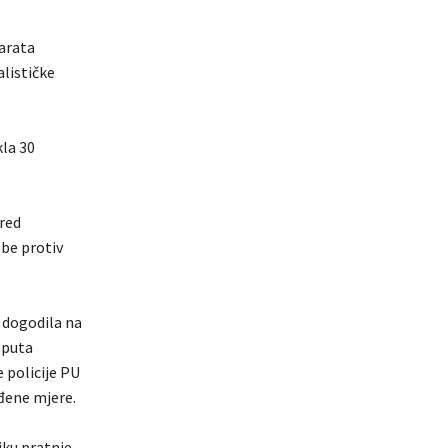
parata
alističke
kla 30
pred
obe protiv
e dogodila na
 puta
 policije PU
đene mjere.
iku pratnje