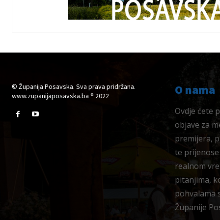
© Županija Posavska. Sva prava pridržana.
O nama
www.zupanijaposavska.ba ® 2022
Ovdje ćete pr
objave za me
premijera, 
te prijenose
realnom vre
pitanjima, k
pohvalama su
Županije Po